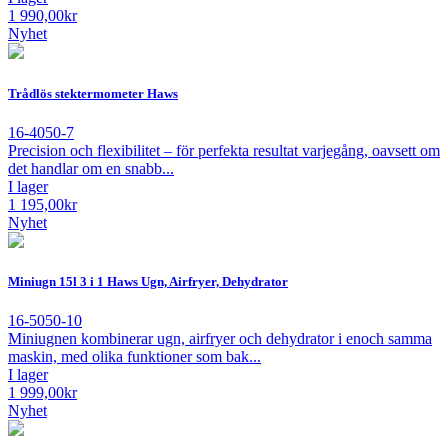
1 990,00
kr
Nyhet
Trådlös stektermometer Haws
16-4050-7
Precision och flexibilitet – för perfekta resultat varjegång, oavsett om
det handlar om en snabb...
I lager
1 195,00
kr
Nyhet
Miniugn 15l 3 i 1 Haws Ugn, Airfryer, Dehydrator
16-5050-10
Miniugnen kombinerar ugn, airfryer och dehydrator i enoch samma
maskin, med olika funktioner som bak...
I lager
1 999,00
kr
Nyhet