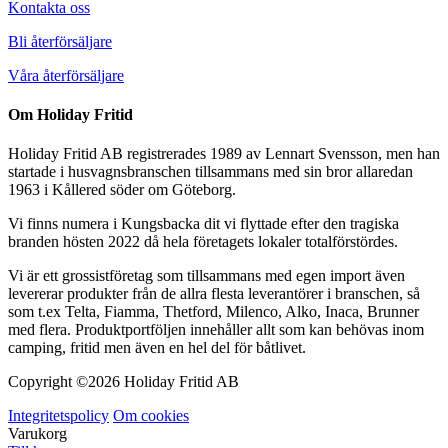
Kontakta oss
Bli återförsäljare
Våra återförsäljare
Om Holiday Fritid
Holiday Fritid AB registrerades 1989 av Lennart Svensson, men han
startade i husvagnsbranschen tillsammans med sin bror allaredan
1963 i Kållered söder om Göteborg.
Vi finns numera i Kungsbacka dit vi flyttade efter den tragiska
branden hösten 2022 då hela företagets lokaler totalförstördes.
Vi är ett grossistföretag som tillsammans med egen import även
levererar produkter från de allra flesta leverantörer i branschen, så
som t.ex Telta, Fiamma, Thetford, Milenco, Alko, Inaca, Brunner
med flera. Produktportföljen innehåller allt som kan behövas inom
camping, fritid men även en hel del för båtlivet.
Copyright ©
2026 Holiday Fritid AB
Integritetspolicy
Om cookies
Varukorg