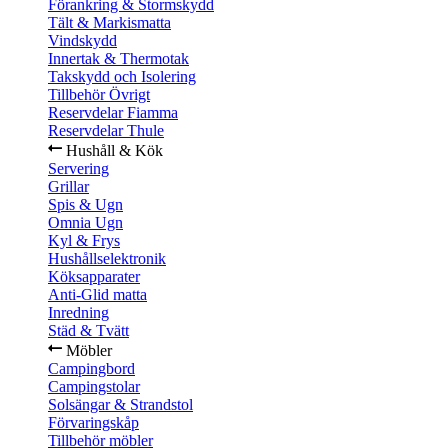
Förankring & Stormskydd
Tält & Markismatta
Vindskydd
Innertak & Thermotak
Takskydd och Isolering
Tillbehör Övrigt
Reservdelar Fiamma
Reservdelar Thule
Hushåll & Kök
Servering
Grillar
Spis & Ugn
Omnia Ugn
Kyl & Frys
Hushållselektronik
Köksapparater
Anti-Glid matta
Inredning
Städ & Tvätt
Möbler
Campingbord
Campingstolar
Solsängar & Strandstol
Förvaringskåp
Tillbehör möbler