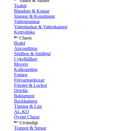
Vatten & Sanitet
Toalett
Blandare & Kranar
Slangar & Kopplingar
Vattenpumpar
Vattentankar & Vattenkannor
Kemvätska
Chassi
Bodel
Aircondition
Stödben & Stödhjul
Cykelhållare
Movers
Kulkoppling
Fotsteg
Förvaringsboxar
Fönster & Luckor
Dörrlås
Baklampor
Backkamera
Tätning & Lim
AL-KO
Övrigt Chassi
Utvändigt
Trappor & Stegar