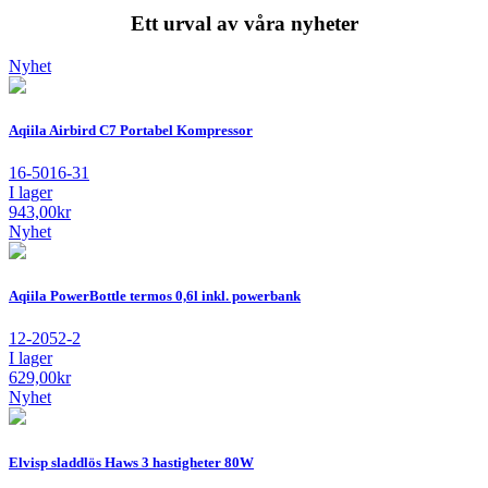
Ett urval av våra nyheter
Nyhet
Aqiila Airbird C7 Portabel Kompressor
16-5016-31
I lager
943,00
kr
Nyhet
Aqiila PowerBottle termos 0,6l inkl. powerbank
12-2052-2
I lager
629,00
kr
Nyhet
Elvisp sladdlös Haws 3 hastigheter 80W