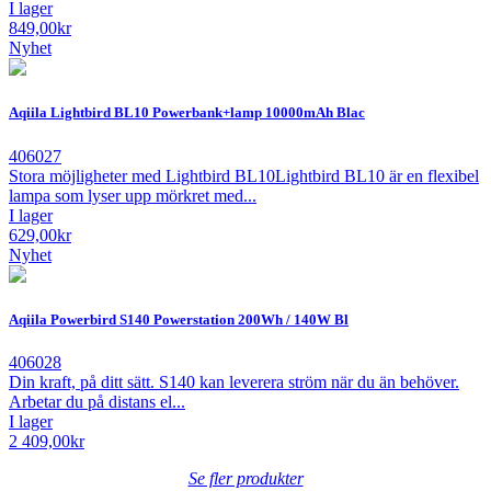
I lager
849,00
kr
Nyhet
Aqiila Lightbird BL10 Powerbank+lamp 10000mAh Blac
406027
Stora möjligheter med Lightbird BL10Lightbird BL10 är en flexibel
lampa som lyser upp mörkret med...
I lager
629,00
kr
Nyhet
Aqiila Powerbird S140 Powerstation 200Wh / 140W Bl
406028
Din kraft, på ditt sätt. S140 kan leverera ström när du än behöver.
Arbetar du på distans el...
I lager
2 409,00
kr
Se fler produkter