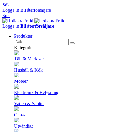
Sök
Logga in
Bli återförsäljare
Sök
Logga in
Bli återförsäljare
Produkter
Kategorier
Tält & Markiser
Hushåll & Kök
Möbler
Elektronik & Belysning
Vatten & Sanitet
Chassi
Utvändigt