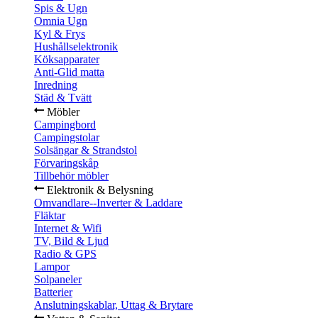
Spis & Ugn
Omnia Ugn
Kyl & Frys
Hushållselektronik
Köksapparater
Anti-Glid matta
Inredning
Städ & Tvätt
Möbler
Campingbord
Campingstolar
Solsängar & Strandstol
Förvaringskåp
Tillbehör möbler
Elektronik & Belysning
Omvandlare--Inverter & Laddare
Fläktar
Internet & Wifi
TV, Bild & Ljud
Radio & GPS
Lampor
Solpaneler
Batterier
Anslutningskablar, Uttag & Brytare