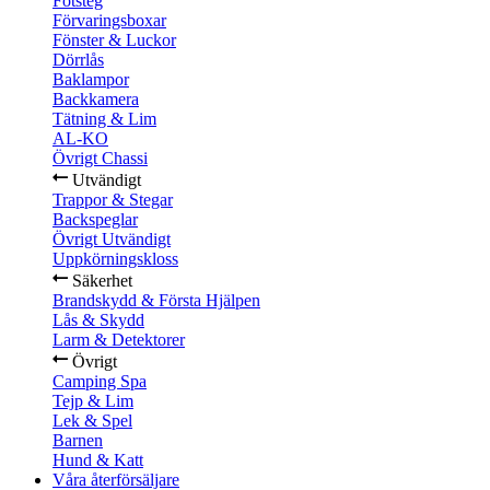
Fotsteg
Förvaringsboxar
Fönster & Luckor
Dörrlås
Baklampor
Backkamera
Tätning & Lim
AL-KO
Övrigt Chassi
Utvändigt
Trappor & Stegar
Backspeglar
Övrigt Utvändigt
Uppkörningskloss
Säkerhet
Brandskydd & Första Hjälpen
Lås & Skydd
Larm & Detektorer
Övrigt
Camping Spa
Tejp & Lim
Lek & Spel
Barnen
Hund & Katt
Våra återförsäljare