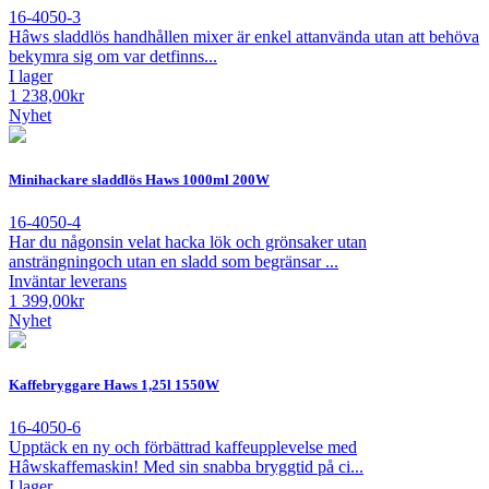
16-4050-3
Hâws sladdlös handhållen mixer är enkel attanvända utan att behöva
bekymra sig om var detfinns...
I lager
1 238,00
kr
Nyhet
Minihackare sladdlös Haws 1000ml 200W
16-4050-4
Har du någonsin velat hacka lök och grönsaker utan
ansträngningoch utan en sladd som begränsar ...
Inväntar leverans
1 399,00
kr
Nyhet
Kaffebryggare Haws 1,25l 1550W
16-4050-6
Upptäck en ny och förbättrad kaffeupplevelse med
Hâwskaffemaskin! Med sin snabba bryggtid på ci...
I lager