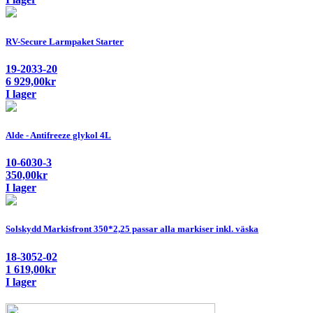
RV-Secure Larmpaket Starter
19-2033-20
6 929,00
kr
I lager
Alde - Antifreeze glykol 4L
10-6030-3
350,00
kr
I lager
Solskydd Markisfront 350*2,25 passar alla markiser inkl. väska
18-3052-02
1 619,00
kr
I lager