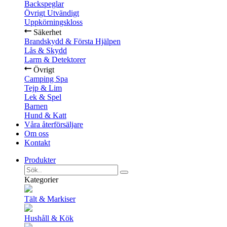
Backspeglar
Övrigt Utvändigt
Uppkörningskloss
Säkerhet
Brandskydd & Första Hjälpen
Lås & Skydd
Larm & Detektorer
Övrigt
Camping Spa
Tejp & Lim
Lek & Spel
Barnen
Hund & Katt
Våra återförsäljare
Om oss
Kontakt
Produkter
Kategorier
Tält & Markiser
Hushåll & Kök