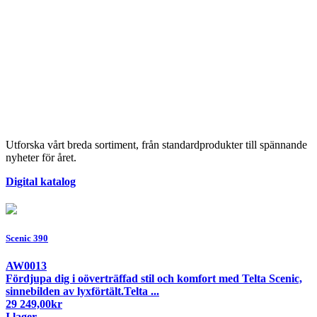
Utforska vårt breda sortiment, från standardprodukter till spännande
nyheter för året.
Digital katalog
Scenic 390
AW0013
Fördjupa dig i oöverträffad stil och komfort med Telta Scenic,
sinnebilden av lyxförtält.Telta ...
29 249,00
kr
I lager