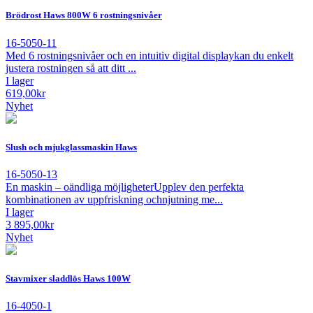
Brödrost Haws 800W 6 rostningsnivåer
16-5050-11
Med 6 rostningsnivåer och en intuitiv digital displaykan du enkelt
justera rostningen så att ditt ...
I lager
619,00
kr
Nyhet
Slush och mjukglassmaskin Haws
16-5050-13
En maskin – oändliga möjligheterUpplev den perfekta
kombinationen av uppfriskning ochnjutning me...
I lager
3 895,00
kr
Nyhet
Stavmixer sladdlös Haws 100W
16-4050-1