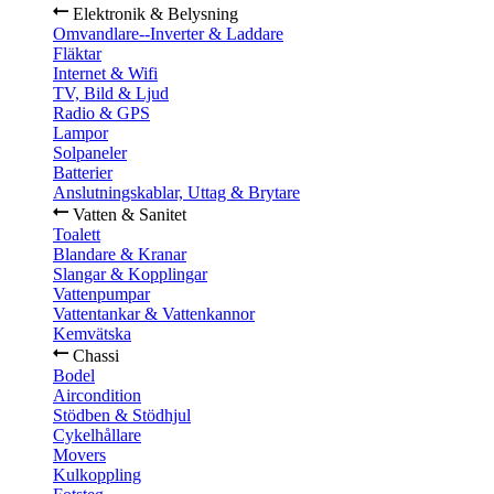
Elektronik & Belysning
Omvandlare--Inverter & Laddare
Fläktar
Internet & Wifi
TV, Bild & Ljud
Radio & GPS
Lampor
Solpaneler
Batterier
Anslutningskablar, Uttag & Brytare
Vatten & Sanitet
Toalett
Blandare & Kranar
Slangar & Kopplingar
Vattenpumpar
Vattentankar & Vattenkannor
Kemvätska
Chassi
Bodel
Aircondition
Stödben & Stödhjul
Cykelhållare
Movers
Kulkoppling