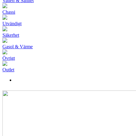
Vatten & Sanitet
Chassi
Utvändigt
Säkerhet
Gasol & Värme
Övrigt
Outlet