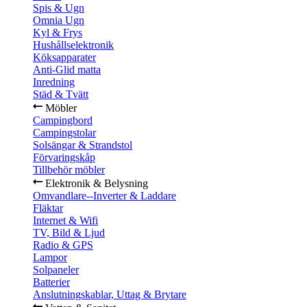
Spis & Ugn
Omnia Ugn
Kyl & Frys
Hushållselektronik
Köksapparater
Anti-Glid matta
Inredning
Städ & Tvätt
Möbler
Campingbord
Campingstolar
Solsängar & Strandstol
Förvaringskåp
Tillbehör möbler
Elektronik & Belysning
Omvandlare--Inverter & Laddare
Fläktar
Internet & Wifi
TV, Bild & Ljud
Radio & GPS
Lampor
Solpaneler
Batterier
Anslutningskablar, Uttag & Brytare