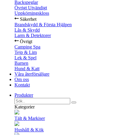
Backspeglar
Övrigt Utvändigt
Uppkörningskloss
Säkerhet
Brandskydd & Första Hjälpen
Lås & Skydd
Larm & Detektorer
Övrigt
Camping Spa
Tejp & Lim
Lek & Spel
Barnen
Hund & Katt
Våra återförsäljare
Om oss
Kontakt
Produkter
Kategorier
Tält & Markiser
Hushåll & Kök