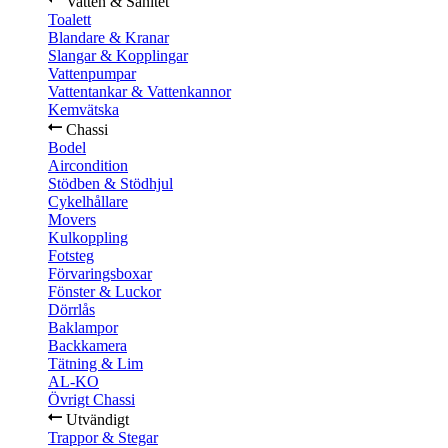
Vatten & Sanitet
Toalett
Blandare & Kranar
Slangar & Kopplingar
Vattenpumpar
Vattentankar & Vattenkannor
Kemvätska
Chassi
Bodel
Aircondition
Stödben & Stödhjul
Cykelhållare
Movers
Kulkoppling
Fotsteg
Förvaringsboxar
Fönster & Luckor
Dörrlås
Baklampor
Backkamera
Tätning & Lim
AL-KO
Övrigt Chassi
Utvändigt
Trappor & Stegar