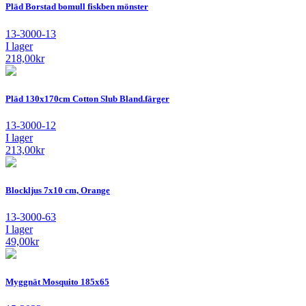
Pläd Borstad bomull fiskben mönster
13-3000-13
I lager
218,00
kr
Pläd 130x170cm Cotton Slub Bland.färger
13-3000-12
I lager
213,00
kr
Blockljus 7x10 cm, Orange
13-3000-63
I lager
49,00
kr
Myggnät Mosquito 185x65