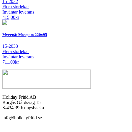
15-2032
Flera storlekar
Inväntar leverans
415,00
kr
Myggnät Mosquito 220x95
15-2033
Flera storlekar
Inväntar leverans
711,00
kr
Holiday Fritid AB
Borgås Gårdsväg 15
S-434 39 Kungsbacka
info@holidayfritid.se