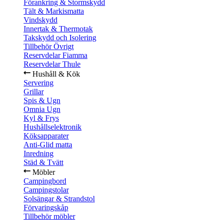
Förankring & Stormskydd
Tält & Markismatta
Vindskydd
Innertak & Thermotak
Takskydd och Isolering
Tillbehör Övrigt
Reservdelar Fiamma
Reservdelar Thule
Hushåll & Kök
Servering
Grillar
Spis & Ugn
Omnia Ugn
Kyl & Frys
Hushållselektronik
Köksapparater
Anti-Glid matta
Inredning
Städ & Tvätt
Möbler
Campingbord
Campingstolar
Solsängar & Strandstol
Förvaringskåp
Tillbehör möbler