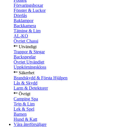
Fotsteg
Förvaringsboxar
Fönster & Luckor
Dörrlås
Baklampor
Backkamera
Tätning & Lim
AL-KO
Övrigt Chassi
Utvändigt
Trappor & Stegar
Backspeglar
Övrigt Utvändigt
Uppkörningskloss
Säkerhet
Brandskydd & Första Hjälpen
Lås & Skydd
Larm & Detektorer
Övrigt
Camping Spa
Tejp & Lim
Lek & Spel
Barnen
Hund & Katt
Våra återförsäljare