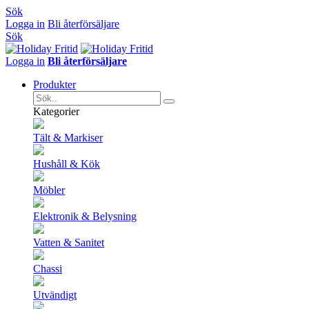
Sök
Logga in
Bli återförsäljare
Sök
Logga in
Bli återförsäljare
Produkter
Kategorier
Tält & Markiser
Hushåll & Kök
Möbler
Elektronik & Belysning
Vatten & Sanitet
Chassi
Utvändigt