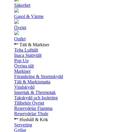
Säkerhet
Gasol & Värme
Övrigt
Outlet
Tält & Markiser
Telta Lufttält
Inaca Stativtält
Pop Up
Övriga tält
Markiser
Förankring & Stormskydd
Tält & Markismatta
Vindskydd
Innertak & Thermotak
Takskydd och Isolering
Tillbehör Övrigt
Reservdelar Fiamma
Reservdelar Thule
Hushåll & Kök
Servering
Grillar