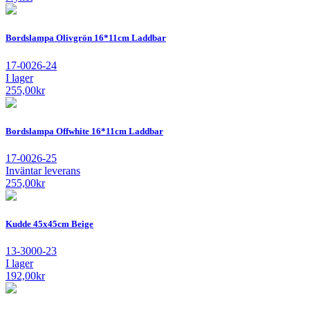
Bordslampa Olivgrön 16*11cm Laddbar
17-0026-24
I lager
255,00
kr
Bordslampa Offwhite 16*11cm Laddbar
17-0026-25
Inväntar leverans
255,00
kr
Kudde 45x45cm Beige
13-3000-23
I lager
192,00
kr