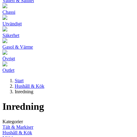
Vatten & Sanitet
Chassi
Utvändigt
Säkerhet
Gasol & Värme
Övrigt
Outlet
Start
Hushåll & Kök
Inredning
Inredning
Kategorier
Tält & Markiser
Hushåll & Kök