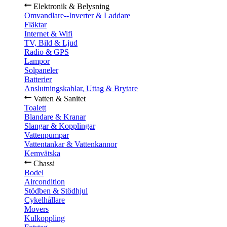
Elektronik & Belysning
Omvandlare--Inverter & Laddare
Fläktar
Internet & Wifi
TV, Bild & Ljud
Radio & GPS
Lampor
Solpaneler
Batterier
Anslutningskablar, Uttag & Brytare
Vatten & Sanitet
Toalett
Blandare & Kranar
Slangar & Kopplingar
Vattenpumpar
Vattentankar & Vattenkannor
Kemvätska
Chassi
Bodel
Aircondition
Stödben & Stödhjul
Cykelhållare
Movers
Kulkoppling