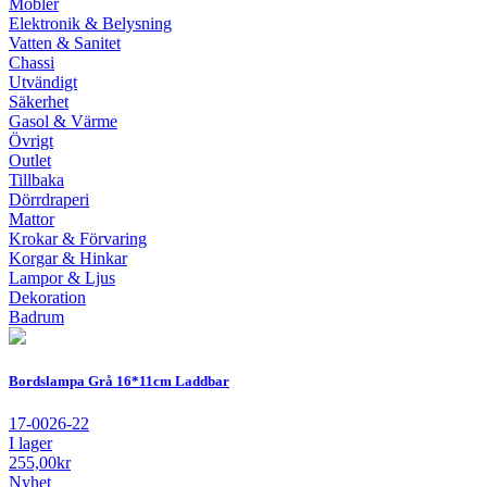
Möbler
Elektronik & Belysning
Vatten & Sanitet
Chassi
Utvändigt
Säkerhet
Gasol & Värme
Övrigt
Outlet
Tillbaka
Dörrdraperi
Mattor
Krokar & Förvaring
Korgar & Hinkar
Lampor & Ljus
Dekoration
Badrum
Bordslampa Grå 16*11cm Laddbar
17-0026-22
I lager
255,00
kr
Nyhet