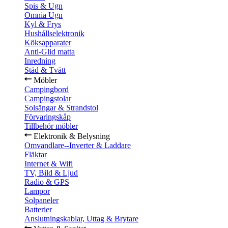
Spis & Ugn
Omnia Ugn
Kyl & Frys
Hushållselektronik
Köksapparater
Anti-Glid matta
Inredning
Städ & Tvätt
Möbler
Campingbord
Campingstolar
Solsängar & Strandstol
Förvaringskåp
Tillbehör möbler
Elektronik & Belysning
Omvandlare--Inverter & Laddare
Fläktar
Internet & Wifi
TV, Bild & Ljud
Radio & GPS
Lampor
Solpaneler
Batterier
Anslutningskablar, Uttag & Brytare