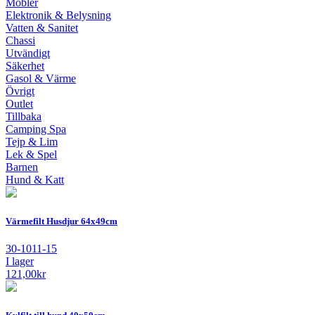
Möbler
Elektronik & Belysning
Vatten & Sanitet
Chassi
Utvändigt
Säkerhet
Gasol & Värme
Övrigt
Outlet
Tillbaka
Camping Spa
Tejp & Lim
Lek & Spel
Barnen
Hund & Katt
Värmefilt Husdjur 64x49cm
30-1011-15
I lager
121,00
kr