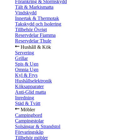
Förankring & Stormskydd
Tält & Markismatta
Vindskydd
Innertak & Thermotak
Takskydd och Isolering
Tillbehör Övrigt
Reservdelar Fiamma
Reservdelar Thule
Hushåll & Kök
Servering
Grillar
Spis & Ugn
Omnia Ugn
Kyl & Frys
Hushållselektronik
Köksapparater
Anti-Glid matta
Inredning
Städ & Tvätt
Möbler
Campingbord
Campingstolar
Solsängar & Strandstol
Förvaringskåp
Tillbehör möbler