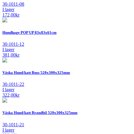
30-1011-08
I lager
172,00
kr
Hundhage POP UP 83x83x61cm
30-1011-12
I lager
381,00
kr
Väska Hund/katt Buss 520x300x325mm
30-1011-22
I lager
322,00
kr
Väska Hund/katt Brandbil 520x300x325mm
30-1011-21
I lager