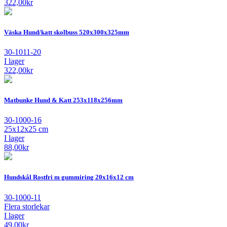
322,00
kr
Väska Hund/katt skolbuss 520x300x325mm
30-1011-20
I lager
322,00
kr
Matbunke Hund & Katt 253x118x256mm
30-1000-16
25x12x25 cm
I lager
88,00
kr
Hundskål Rostfri m gummiring 20x16x12 cm
30-1000-11
Flera storlekar
I lager
49,00
kr