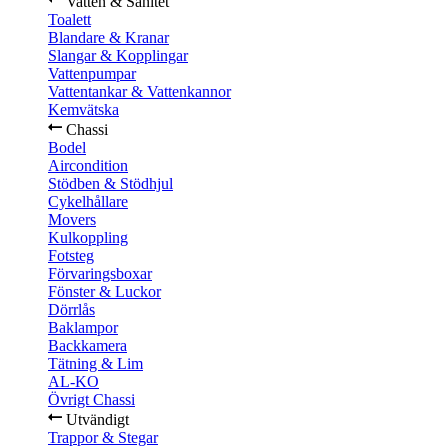
Vatten & Sanitet
Toalett
Blandare & Kranar
Slangar & Kopplingar
Vattenpumpar
Vattentankar & Vattenkannor
Kemvätska
Chassi
Bodel
Aircondition
Stödben & Stödhjul
Cykelhållare
Movers
Kulkoppling
Fotsteg
Förvaringsboxar
Fönster & Luckor
Dörrlås
Baklampor
Backkamera
Tätning & Lim
AL-KO
Övrigt Chassi
Utvändigt
Trappor & Stegar