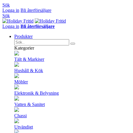
Sök
Logga in
Bli återförsäljare
Sök
Logga in
Bli återförsäljare
Produkter
Kategorier
Tält & Markiser
Hushåll & Kök
Möbler
Elektronik & Belysning
Vatten & Sanitet
Chassi
Utvändigt