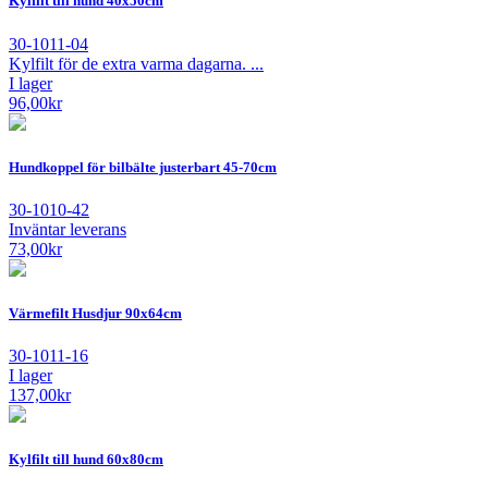
Kylfilt till hund 40x50cm
30-1011-04
Kylfilt för de extra varma dagarna. ...
I lager
96,00
kr
Hundkoppel för bilbälte justerbart 45-70cm
30-1010-42
Inväntar leverans
73,00
kr
Värmefilt Husdjur 90x64cm
30-1011-16
I lager
137,00
kr
Kylfilt till hund 60x80cm