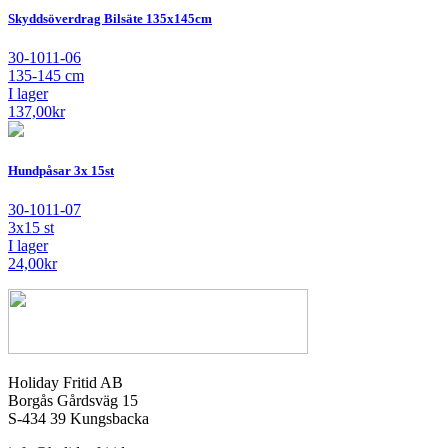
Skyddsöverdrag Bilsäte 135x145cm
30-1011-06
135-145 cm
I lager
137,00
kr
Hundpåsar 3x 15st
30-1011-07
3x15 st
I lager
24,00
kr
Holiday Fritid AB
Borgås Gårdsväg 15
S-434 39 Kungsbacka