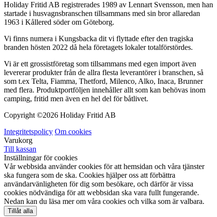
Holiday Fritid AB registrerades 1989 av Lennart Svensson, men han
startade i husvagnsbranschen tillsammans med sin bror allaredan
1963 i Kållered söder om Göteborg.
Vi finns numera i Kungsbacka dit vi flyttade efter den tragiska
branden hösten 2022 då hela företagets lokaler totalförstördes.
Vi är ett grossistföretag som tillsammans med egen import även
levererar produkter från de allra flesta leverantörer i branschen, så
som t.ex Telta, Fiamma, Thetford, Milenco, Alko, Inaca, Brunner
med flera. Produktportföljen innehåller allt som kan behövas inom
camping, fritid men även en hel del för båtlivet.
Copyright ©
2026 Holiday Fritid AB
Integritetspolicy
Om cookies
Varukorg
Till kassan
Inställningar för cookies
Vår webbsida använder cookies för att hemsidan och våra tjänster
ska fungera som de ska. Cookies hjälper oss att förbättra
användarvänligheten för dig som besökare, och därför är vissa
cookies nödvändiga för att webbsidan ska vara fullt fungerande.
Nedan kan du läsa mer om våra cookies och vilka som är valbara.
Tillåt alla