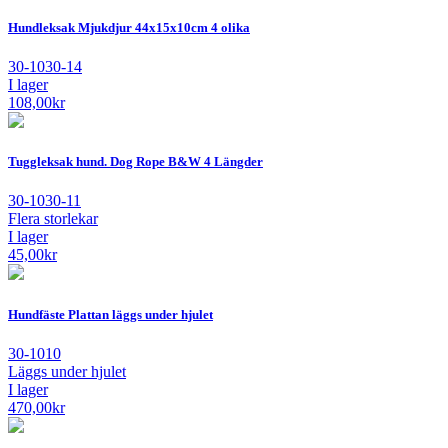
Hundleksak Mjukdjur 44x15x10cm 4 olika
30-1030-14
I lager
108,00
kr
Tuggleksak hund. Dog Rope B&W 4 Längder
30-1030-11
Flera storlekar
I lager
45,00
kr
Hundfäste Plattan läggs under hjulet
30-1010
Läggs under hjulet
I lager
470,00
kr