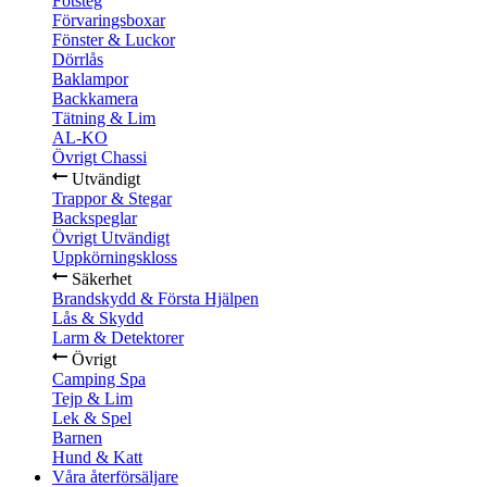
Fotsteg
Förvaringsboxar
Fönster & Luckor
Dörrlås
Baklampor
Backkamera
Tätning & Lim
AL-KO
Övrigt Chassi
Utvändigt
Trappor & Stegar
Backspeglar
Övrigt Utvändigt
Uppkörningskloss
Säkerhet
Brandskydd & Första Hjälpen
Lås & Skydd
Larm & Detektorer
Övrigt
Camping Spa
Tejp & Lim
Lek & Spel
Barnen
Hund & Katt
Våra återförsäljare