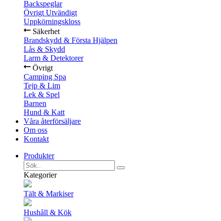
Backspeglar
Övrigt Utvändigt
Uppkörningskloss
Säkerhet
Brandskydd & Första Hjälpen
Lås & Skydd
Larm & Detektorer
Övrigt
Camping Spa
Tejp & Lim
Lek & Spel
Barnen
Hund & Katt
Våra återförsäljare
Om oss
Kontakt
Produkter
Kategorier
Tält & Markiser
Hushåll & Kök