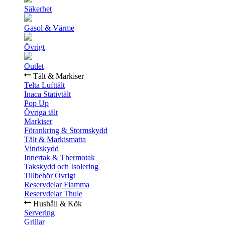
Säkerhet
Gasol & Värme
Övrigt
Outlet
Tält & Markiser
Telta Lufttält
Inaca Stativtält
Pop Up
Övriga tält
Markiser
Förankring & Stormskydd
Tält & Markismatta
Vindskydd
Innertak & Thermotak
Takskydd och Isolering
Tillbehör Övrigt
Reservdelar Fiamma
Reservdelar Thule
Hushåll & Kök
Servering
Grillar