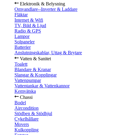
Elektronik & Belysning
Omvandlare--Inverter & Laddare
Fläktar
Internet & Wifi
TV, Bild & Ljud
Radio & GPS
Lampor
Solpaneler
Batterier
Anslutningskablar, Uttag & Brytare
Vatten & Sanitet
Toalett
Blandare & Kranar
Slangar & Kopplingar
Vattenpumpar
Vattentankar & Vattenkannor
Kemvätska
Chassi
Bodel
Aircondition
Stödben & Stödhjul
Cykelhållare
Movers
Kulkoppling