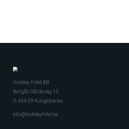
Holiday Fritid AB
Borgås Gårdsväg 15
S-434 39 Kungsbacka
info@holidayfritid.se