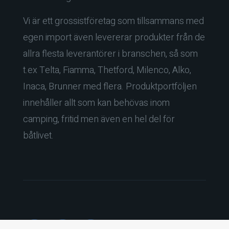
Vi är ett grossistföretag som tillsammans med
egen import även levererar produkter från de
allra flesta leverantörer i branschen, så som
t.ex Telta, Fiamma, Thetford, Milenco, Alko,
Inaca, Brunner med flera. Produktportföljen
innehåller allt som kan behövas inom
camping, fritid men även en hel del för
båtlivet.