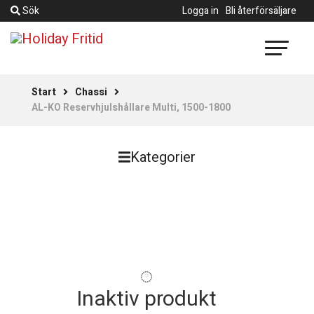
Sök
Logga in
Bli återförsäljare
Start
Chassi
AL-KO Reservhjulshållare Multi, 1500-1800
Kategorier
Inaktiv produkt