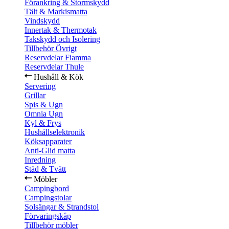
Förankring & Stormskydd
Tält & Markismatta
Vindskydd
Innertak & Thermotak
Takskydd och Isolering
Tillbehör Övrigt
Reservdelar Fiamma
Reservdelar Thule
Hushåll & Kök
Servering
Grillar
Spis & Ugn
Omnia Ugn
Kyl & Frys
Hushållselektronik
Köksapparater
Anti-Glid matta
Inredning
Städ & Tvätt
Möbler
Campingbord
Campingstolar
Solsängar & Strandstol
Förvaringskåp
Tillbehör möbler