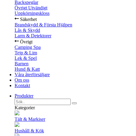
Backspeglar
Övrigt Utvändigt
Uppkörningskloss
Säkerhet
Brandskydd & Första Hjälpen
Lås & Skydd
Larm & Detektorer
Övrigt
Camping Spa
Tejp & Lim
Lek & Spel
Barnen
Hund & Katt
Våra återförsäljare
Om oss
Kontakt
Produkter
Kategorier
Tält & Markiser
Hushåll & Kök