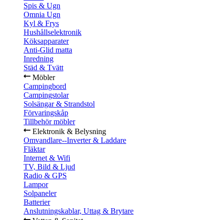
Spis & Ugn
Omnia Ugn
Kyl & Frys
Hushållselektronik
Köksapparater
Anti-Glid matta
Inredning
Städ & Tvätt
Möbler
Campingbord
Campingstolar
Solsängar & Strandstol
Förvaringskåp
Tillbehör möbler
Elektronik & Belysning
Omvandlare--Inverter & Laddare
Fläktar
Internet & Wifi
TV, Bild & Ljud
Radio & GPS
Lampor
Solpaneler
Batterier
Anslutningskablar, Uttag & Brytare