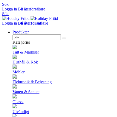
Sök
Logga in
Bli återförsäljare
Sök
Logga in
Bli återförsäljare
Produkter
Kategorier
Tält & Markiser
Hushåll & Kök
Möbler
Elektronik & Belysning
Vatten & Sanitet
Chassi
Utvändigt