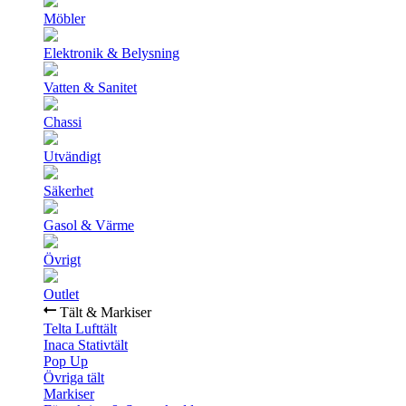
Möbler
Elektronik & Belysning
Vatten & Sanitet
Chassi
Utvändigt
Säkerhet
Gasol & Värme
Övrigt
Outlet
Tält & Markiser
Telta Lufttält
Inaca Stativtält
Pop Up
Övriga tält
Markiser