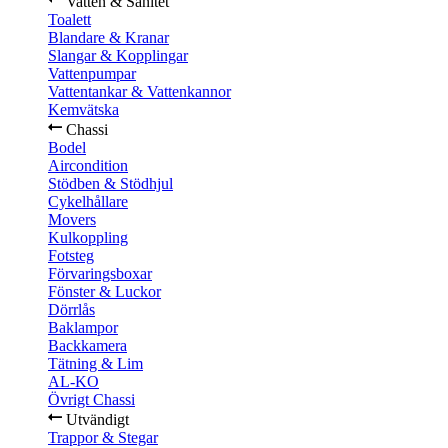
Vatten & Sanitet
Toalett
Blandare & Kranar
Slangar & Kopplingar
Vattenpumpar
Vattentankar & Vattenkannor
Kemvätska
Chassi
Bodel
Aircondition
Stödben & Stödhjul
Cykelhållare
Movers
Kulkoppling
Fotsteg
Förvaringsboxar
Fönster & Luckor
Dörrlås
Baklampor
Backkamera
Tätning & Lim
AL-KO
Övrigt Chassi
Utvändigt
Trappor & Stegar