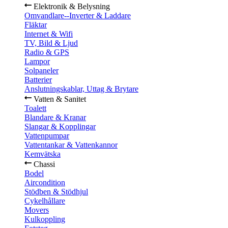
Elektronik & Belysning
Omvandlare--Inverter & Laddare
Fläktar
Internet & Wifi
TV, Bild & Ljud
Radio & GPS
Lampor
Solpaneler
Batterier
Anslutningskablar, Uttag & Brytare
Vatten & Sanitet
Toalett
Blandare & Kranar
Slangar & Kopplingar
Vattenpumpar
Vattentankar & Vattenkannor
Kemvätska
Chassi
Bodel
Aircondition
Stödben & Stödhjul
Cykelhållare
Movers
Kulkoppling