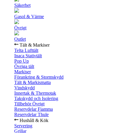
Säkerhet
Gasol & Värme
Övrigt
Outlet
Tält & Markiser
Telta Lufttält
Inaca Stativtält
Pop Up
Övriga tält
Markiser
Förankring & Stormskydd
Tält & Markismatta
Vindskydd
Innertak & Thermotak
Takskydd och Isolering
Tillbehör Övrigt
Reservdelar Fiamma
Reservdelar Thule
Hushåll & Kök
Servering
Grillar