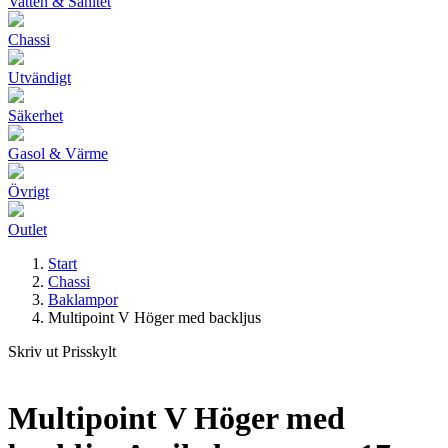
Vatten & Sanitet
Chassi
Utvändigt
Säkerhet
Gasol & Värme
Övrigt
Outlet
Start
Chassi
Baklampor
Multipoint V Höger med backljus
Skriv ut Prisskylt
Multipoint V Höger med