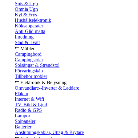
Spis & Ugn
Omnia Ugn
Kyl & Frys
Hushållselektronik
Köksapparater
Anti-Glid matta
Inredning
Städ & Tvätt
Möbler
Campingbord
Campingstolar
Solsängar & Strandstol
Förvaringskåp
Tillbehör möbler
Elektronik & Belysning
Omvandlare--Inverter & Laddare
Fläktar
Internet & Wifi
TV, Bild & Ljud
Radio & GPS
Lampor
Solpaneler
Batterier
Anslutningskablar, Uttag & Brytare