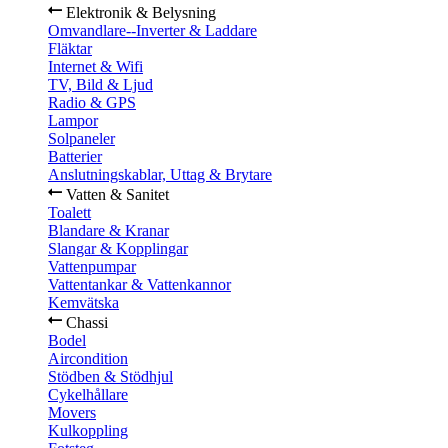
Elektronik & Belysning
Omvandlare--Inverter & Laddare
Fläktar
Internet & Wifi
TV, Bild & Ljud
Radio & GPS
Lampor
Solpaneler
Batterier
Anslutningskablar, Uttag & Brytare
Vatten & Sanitet
Toalett
Blandare & Kranar
Slangar & Kopplingar
Vattenpumpar
Vattentankar & Vattenkannor
Kemvätska
Chassi
Bodel
Aircondition
Stödben & Stödhjul
Cykelhållare
Movers
Kulkoppling