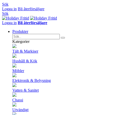
Sök
Logga in
Bli återförsäljare
Sök
Logga in
Bli återförsäljare
Produkter
Kategorier
Tält & Markiser
Hushåll & Kök
Möbler
Elektronik & Belysning
Vatten & Sanitet
Chassi
Utvändigt