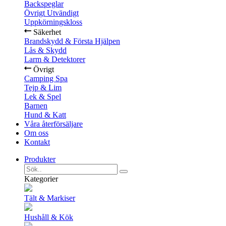
Backspeglar
Övrigt Utvändigt
Uppkörningskloss
Säkerhet
Brandskydd & Första Hjälpen
Lås & Skydd
Larm & Detektorer
Övrigt
Camping Spa
Tejp & Lim
Lek & Spel
Barnen
Hund & Katt
Våra återförsäljare
Om oss
Kontakt
Produkter
Kategorier
Tält & Markiser
Hushåll & Kök