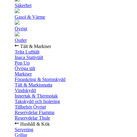
Säkerhet
Gasol & Värme
Övrigt
Outlet
Tält & Markiser
Telta Lufttält
Inaca Stativtält
Pop Up
Övriga tält
Markiser
Förankring & Stormskydd
Tält & Markismatta
Vindskydd
Innertak & Thermotak
Takskydd och Isolering
Tillbehör Övrigt
Reservdelar Fiamma
Reservdelar Thule
Hushåll & Kök
Servering
Grillar