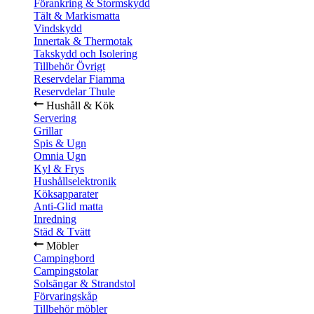
Förankring & Stormskydd
Tält & Markismatta
Vindskydd
Innertak & Thermotak
Takskydd och Isolering
Tillbehör Övrigt
Reservdelar Fiamma
Reservdelar Thule
Hushåll & Kök
Servering
Grillar
Spis & Ugn
Omnia Ugn
Kyl & Frys
Hushållselektronik
Köksapparater
Anti-Glid matta
Inredning
Städ & Tvätt
Möbler
Campingbord
Campingstolar
Solsängar & Strandstol
Förvaringskåp
Tillbehör möbler