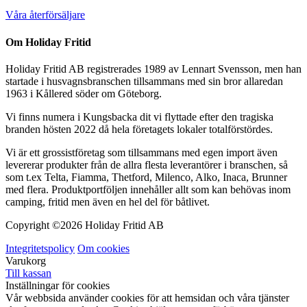
Våra återförsäljare
Om Holiday Fritid
Holiday Fritid AB registrerades 1989 av Lennart Svensson, men han
startade i husvagnsbranschen tillsammans med sin bror allaredan
1963 i Kållered söder om Göteborg.
Vi finns numera i Kungsbacka dit vi flyttade efter den tragiska
branden hösten 2022 då hela företagets lokaler totalförstördes.
Vi är ett grossistföretag som tillsammans med egen import även
levererar produkter från de allra flesta leverantörer i branschen, så
som t.ex Telta, Fiamma, Thetford, Milenco, Alko, Inaca, Brunner
med flera. Produktportföljen innehåller allt som kan behövas inom
camping, fritid men även en hel del för båtlivet.
Copyright ©
2026 Holiday Fritid AB
Integritetspolicy
Om cookies
Varukorg
Till kassan
Inställningar för cookies
Vår webbsida använder cookies för att hemsidan och våra tjänster