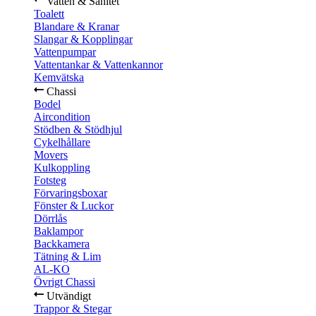
Vatten & Sanitet
Toalett
Blandare & Kranar
Slangar & Kopplingar
Vattenpumpar
Vattentankar & Vattenkannor
Kemvätska
Chassi
Bodel
Aircondition
Stödben & Stödhjul
Cykelhållare
Movers
Kulkoppling
Fotsteg
Förvaringsboxar
Fönster & Luckor
Dörrlås
Baklampor
Backkamera
Tätning & Lim
AL-KO
Övrigt Chassi
Utvändigt
Trappor & Stegar