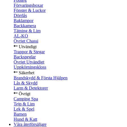
Fotsteg
Förvaringsboxar
Fönster & Luckor
Dörrlås
Baklampor
Backkamera
Tätning & Lim
AL-KO
Övrigt Chassi
Utvändigt
Trappor & Stegar
Backspeglar
Övrigt Utvändigt
Uppkörningskloss
Säkerhet
Brandskydd & Första Hjälpen
Lås & Skydd
Larm & Detektorer
Övrigt
Camping Spa
Tejp & Lim
Lek & Spel
Barnen
Hund & Katt
Våra återförsäljare