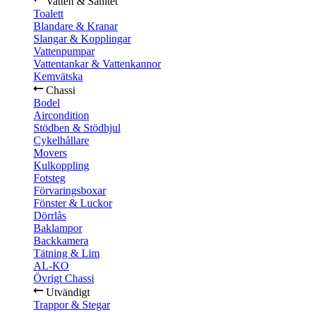
Vatten & Sanitet
Toalett
Blandare & Kranar
Slangar & Kopplingar
Vattenpumpar
Vattentankar & Vattenkannor
Kemvätska
Chassi
Bodel
Aircondition
Stödben & Stödhjul
Cykelhållare
Movers
Kulkoppling
Fotsteg
Förvaringsboxar
Fönster & Luckor
Dörrlås
Baklampor
Backkamera
Tätning & Lim
AL-KO
Övrigt Chassi
Utvändigt
Trappor & Stegar