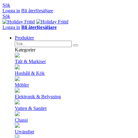
Sök
Logga in
Bli återförsäljare
Sök
Logga in
Bli återförsäljare
Produkter
Kategorier
Tält & Markiser
Hushåll & Kök
Möbler
Elektronik & Belysning
Vatten & Sanitet
Chassi
Utvändigt