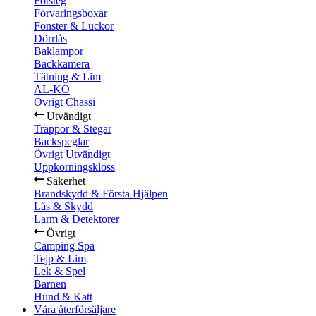
Fotsteg
Förvaringsboxar
Fönster & Luckor
Dörrlås
Baklampor
Backkamera
Tätning & Lim
AL-KO
Övrigt Chassi
Utvändigt
Trappor & Stegar
Backspeglar
Övrigt Utvändigt
Uppkörningskloss
Säkerhet
Brandskydd & Första Hjälpen
Lås & Skydd
Larm & Detektorer
Övrigt
Camping Spa
Tejp & Lim
Lek & Spel
Barnen
Hund & Katt
Våra återförsäljare