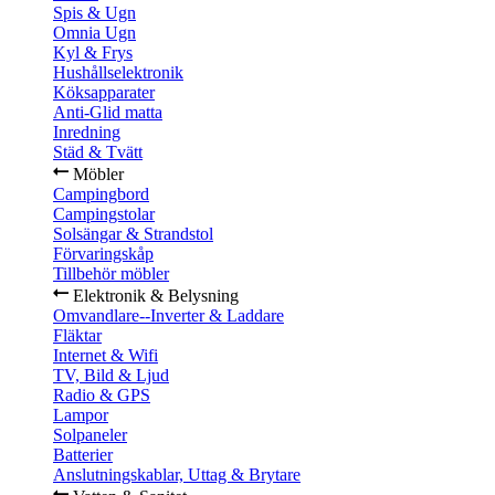
Spis & Ugn
Omnia Ugn
Kyl & Frys
Hushållselektronik
Köksapparater
Anti-Glid matta
Inredning
Städ & Tvätt
Möbler
Campingbord
Campingstolar
Solsängar & Strandstol
Förvaringskåp
Tillbehör möbler
Elektronik & Belysning
Omvandlare--Inverter & Laddare
Fläktar
Internet & Wifi
TV, Bild & Ljud
Radio & GPS
Lampor
Solpaneler
Batterier
Anslutningskablar, Uttag & Brytare