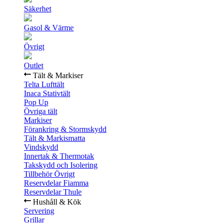
Säkerhet
Gasol & Värme
Övrigt
Outlet
Tält & Markiser
Telta Lufttält
Inaca Stativtält
Pop Up
Övriga tält
Markiser
Förankring & Stormskydd
Tält & Markismatta
Vindskydd
Innertak & Thermotak
Takskydd och Isolering
Tillbehör Övrigt
Reservdelar Fiamma
Reservdelar Thule
Hushåll & Kök
Servering
Grillar