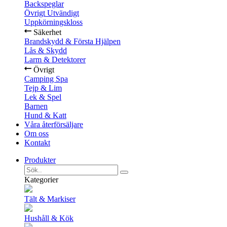
Backspeglar
Övrigt Utvändigt
Uppkörningskloss
Säkerhet
Brandskydd & Första Hjälpen
Lås & Skydd
Larm & Detektorer
Övrigt
Camping Spa
Tejp & Lim
Lek & Spel
Barnen
Hund & Katt
Våra återförsäljare
Om oss
Kontakt
Produkter
Kategorier
Tält & Markiser
Hushåll & Kök