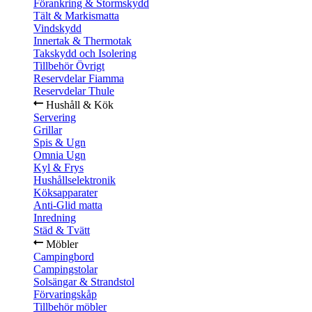
Förankring & Stormskydd
Tält & Markismatta
Vindskydd
Innertak & Thermotak
Takskydd och Isolering
Tillbehör Övrigt
Reservdelar Fiamma
Reservdelar Thule
Hushåll & Kök
Servering
Grillar
Spis & Ugn
Omnia Ugn
Kyl & Frys
Hushållselektronik
Köksapparater
Anti-Glid matta
Inredning
Städ & Tvätt
Möbler
Campingbord
Campingstolar
Solsängar & Strandstol
Förvaringskåp
Tillbehör möbler