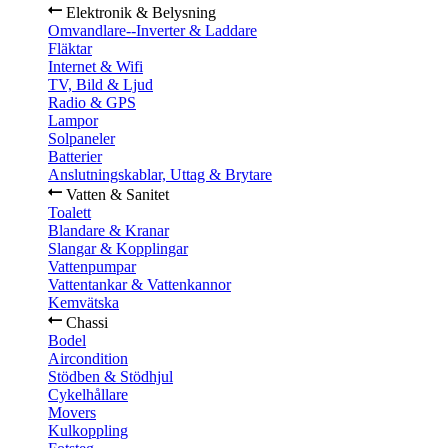
Elektronik & Belysning
Omvandlare--Inverter & Laddare
Fläktar
Internet & Wifi
TV, Bild & Ljud
Radio & GPS
Lampor
Solpaneler
Batterier
Anslutningskablar, Uttag & Brytare
Vatten & Sanitet
Toalett
Blandare & Kranar
Slangar & Kopplingar
Vattenpumpar
Vattentankar & Vattenkannor
Kemvätska
Chassi
Bodel
Aircondition
Stödben & Stödhjul
Cykelhållare
Movers
Kulkoppling