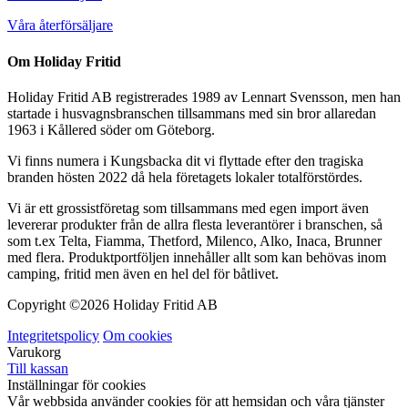
Våra återförsäljare
Om Holiday Fritid
Holiday Fritid AB registrerades 1989 av Lennart Svensson, men han
startade i husvagnsbranschen tillsammans med sin bror allaredan
1963 i Kållered söder om Göteborg.
Vi finns numera i Kungsbacka dit vi flyttade efter den tragiska
branden hösten 2022 då hela företagets lokaler totalförstördes.
Vi är ett grossistföretag som tillsammans med egen import även
levererar produkter från de allra flesta leverantörer i branschen, så
som t.ex Telta, Fiamma, Thetford, Milenco, Alko, Inaca, Brunner
med flera. Produktportföljen innehåller allt som kan behövas inom
camping, fritid men även en hel del för båtlivet.
Copyright ©
2026 Holiday Fritid AB
Integritetspolicy
Om cookies
Varukorg
Till kassan
Inställningar för cookies
Vår webbsida använder cookies för att hemsidan och våra tjänster