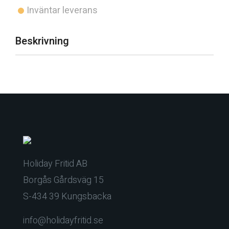
Inväntar leverans
Beskrivning
Holiday Fritid AB
Borgås Gårdsväg 15
S-434 39 Kungsbacka
info@holidayfritid.se