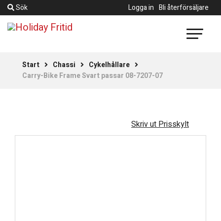
Sök
Logga in
Bli återförsäljare
Start
Chassi
Cykelhållare
Carry-Bike Frame Svart passar 08-7207-07
Skriv ut Prisskylt