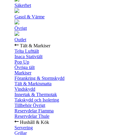
Säkerhet
Gasol & Värme
Övrigt
Outlet
Tält & Markiser
Telta Lufttält
Inaca Stativtält
Pop Up
Övriga tält
Markiser
Förankring & Stormskydd
Tält & Markismatta
Vindskydd
Innertak & Thermotak
Takskydd och Isolering
Tillbehör Övrigt
Reservdelar Fiamma
Reservdelar Thule
Hushåll & Kök
Servering
Grillar