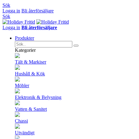
Sök
Logga in
Bli återförsäljare
Sök
Logga in
Bli återförsäljare
Produkter
Kategorier
Tält & Markiser
Hushåll & Kök
Möbler
Elektronik & Belysning
Vatten & Sanitet
Chassi
Utvändigt