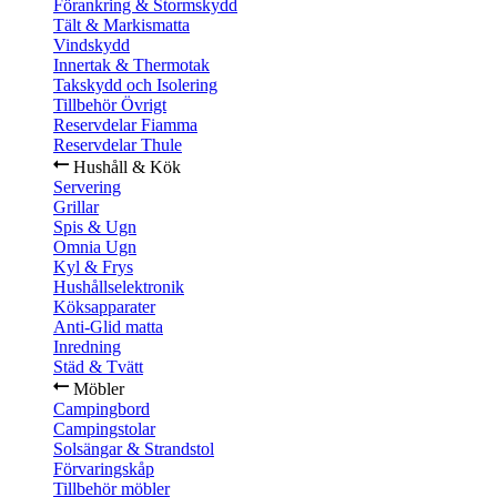
Förankring & Stormskydd
Tält & Markismatta
Vindskydd
Innertak & Thermotak
Takskydd och Isolering
Tillbehör Övrigt
Reservdelar Fiamma
Reservdelar Thule
Hushåll & Kök
Servering
Grillar
Spis & Ugn
Omnia Ugn
Kyl & Frys
Hushållselektronik
Köksapparater
Anti-Glid matta
Inredning
Städ & Tvätt
Möbler
Campingbord
Campingstolar
Solsängar & Strandstol
Förvaringskåp
Tillbehör möbler