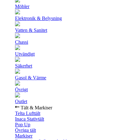
Möbler
Elektronik & Belysning
Vatten & Sanitet
Chassi
Utvändigt
Säkerhet
Gasol & Värme
Övrigt
Outlet
Tält & Markiser
Telta Lufttält
Inaca Stativtält
Pop Up
Övriga tält
Markiser