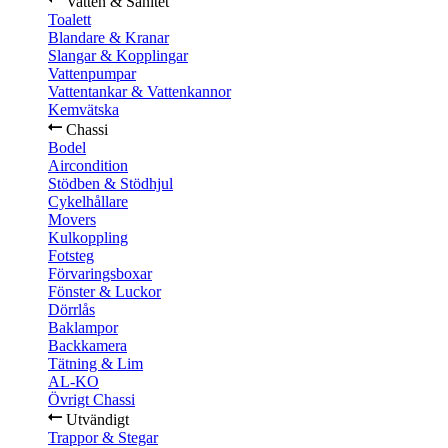
Vatten & Sanitet
Toalett
Blandare & Kranar
Slangar & Kopplingar
Vattenpumpar
Vattentankar & Vattenkannor
Kemvätska
Chassi
Bodel
Aircondition
Stödben & Stödhjul
Cykelhållare
Movers
Kulkoppling
Fotsteg
Förvaringsboxar
Fönster & Luckor
Dörrlås
Baklampor
Backkamera
Tätning & Lim
AL-KO
Övrigt Chassi
Utvändigt
Trappor & Stegar