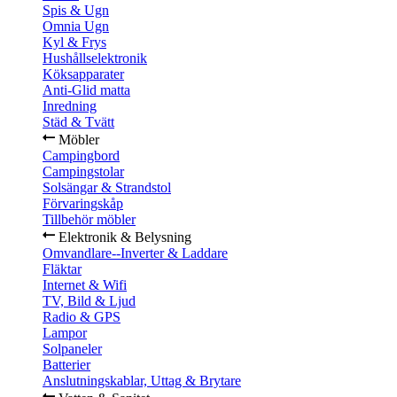
Spis & Ugn
Omnia Ugn
Kyl & Frys
Hushållselektronik
Köksapparater
Anti-Glid matta
Inredning
Städ & Tvätt
Möbler
Campingbord
Campingstolar
Solsängar & Strandstol
Förvaringskåp
Tillbehör möbler
Elektronik & Belysning
Omvandlare--Inverter & Laddare
Fläktar
Internet & Wifi
TV, Bild & Ljud
Radio & GPS
Lampor
Solpaneler
Batterier
Anslutningskablar, Uttag & Brytare