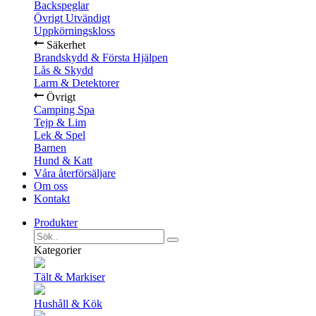
Backspeglar
Övrigt Utvändigt
Uppkörningskloss
Säkerhet
Brandskydd & Första Hjälpen
Lås & Skydd
Larm & Detektorer
Övrigt
Camping Spa
Tejp & Lim
Lek & Spel
Barnen
Hund & Katt
Våra återförsäljare
Om oss
Kontakt
Produkter
Kategorier
Tält & Markiser
Hushåll & Kök