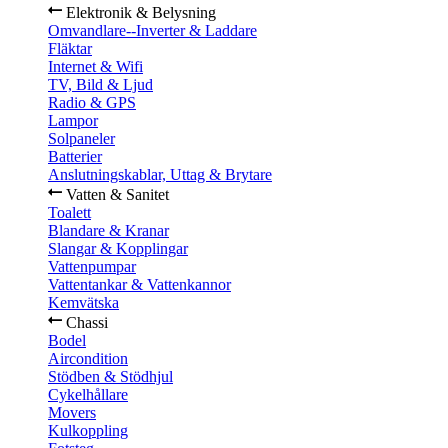
Elektronik & Belysning
Omvandlare--Inverter & Laddare
Fläktar
Internet & Wifi
TV, Bild & Ljud
Radio & GPS
Lampor
Solpaneler
Batterier
Anslutningskablar, Uttag & Brytare
Vatten & Sanitet
Toalett
Blandare & Kranar
Slangar & Kopplingar
Vattenpumpar
Vattentankar & Vattenkannor
Kemvätska
Chassi
Bodel
Aircondition
Stödben & Stödhjul
Cykelhållare
Movers
Kulkoppling