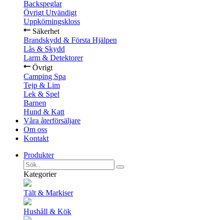
Backspeglar
Övrigt Utvändigt
Uppkörningskloss
Säkerhet
Brandskydd & Första Hjälpen
Lås & Skydd
Larm & Detektorer
Övrigt
Camping Spa
Tejp & Lim
Lek & Spel
Barnen
Hund & Katt
Våra återförsäljare
Om oss
Kontakt
Produkter
Kategorier
Tält & Markiser
Hushåll & Kök