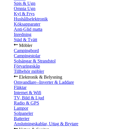
Spis & Ugn
Omnia Ugn
Kyl & Frys
Hushållselektronik
Köksapparater
Anti-Glid matta
Inredning
Städ & Tvätt
Möbler
Campingbord
Campingstolar
Solsängar & Strandstol
Förvaringskåp
Tillbehör möbler
Elektronik & Belysning
Omvandlare--Inverter & Laddare
Fläktar
Internet & Wifi
TV, Bild & Ljud
Radio & GPS
Lampor
Solpaneler
Batterier
Anslutningskablar, Uttag & Brytare