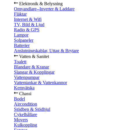
Elektronik & Belysning
Omvandlare--Inverter & Laddare
Fläktar
Internet & Wifi
TV, Bild & Ljud
Radio & GPS
Lampor
Solpaneler
Batterier
Anslutningskablar, Uttag & Brytare
Vatten & Sanitet
Toalett
Blandare & Kranar
Slangar & Kopplingar
Vattenpumpar
Vattentankar & Vattenkannor
Kemvätska
Chassi
Bodel
Aircondition
Stödben & Stödhjul
Cykelhållare
Movers
Kulkoppling