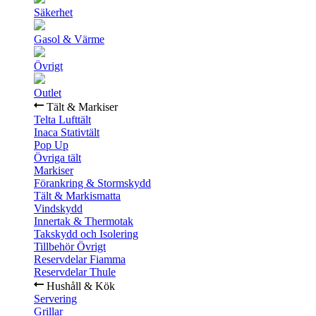
Säkerhet
Gasol & Värme
Övrigt
Outlet
Tält & Markiser
Telta Lufttält
Inaca Stativtält
Pop Up
Övriga tält
Markiser
Förankring & Stormskydd
Tält & Markismatta
Vindskydd
Innertak & Thermotak
Takskydd och Isolering
Tillbehör Övrigt
Reservdelar Fiamma
Reservdelar Thule
Hushåll & Kök
Servering
Grillar