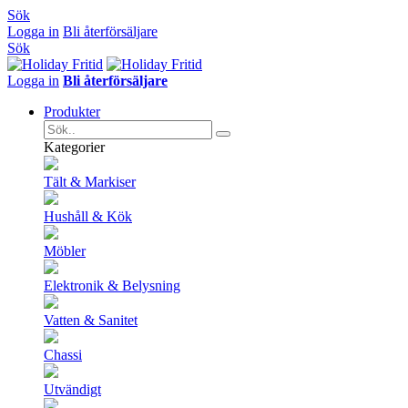
Sök
Logga in
Bli återförsäljare
Sök
Logga in
Bli återförsäljare
Produkter
Kategorier
Tält & Markiser
Hushåll & Kök
Möbler
Elektronik & Belysning
Vatten & Sanitet
Chassi
Utvändigt