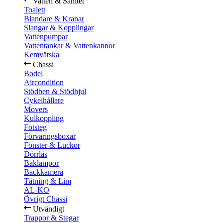
Vatten & Sanitet
Toalett
Blandare & Kranar
Slangar & Kopplingar
Vattenpumpar
Vattentankar & Vattenkannor
Kemvätska
Chassi
Bodel
Aircondition
Stödben & Stödhjul
Cykelhållare
Movers
Kulkoppling
Fotsteg
Förvaringsboxar
Fönster & Luckor
Dörrlås
Baklampor
Backkamera
Tätning & Lim
AL-KO
Övrigt Chassi
Utvändigt
Trappor & Stegar