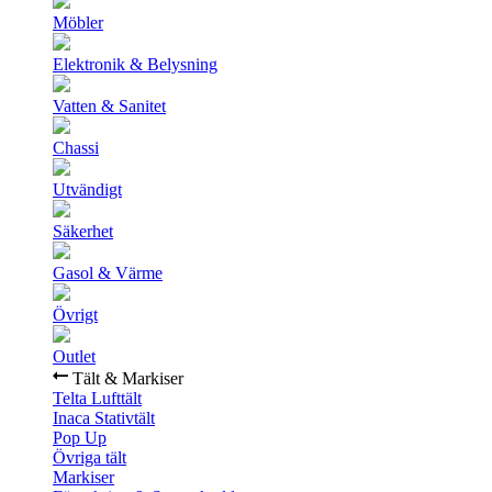
Möbler
Elektronik & Belysning
Vatten & Sanitet
Chassi
Utvändigt
Säkerhet
Gasol & Värme
Övrigt
Outlet
Tält & Markiser
Telta Lufttält
Inaca Stativtält
Pop Up
Övriga tält
Markiser