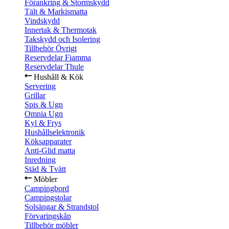
Förankring & Stormskydd
Tält & Markismatta
Vindskydd
Innertak & Thermotak
Takskydd och Isolering
Tillbehör Övrigt
Reservdelar Fiamma
Reservdelar Thule
Hushåll & Kök
Servering
Grillar
Spis & Ugn
Omnia Ugn
Kyl & Frys
Hushållselektronik
Köksapparater
Anti-Glid matta
Inredning
Städ & Tvätt
Möbler
Campingbord
Campingstolar
Solsängar & Strandstol
Förvaringskåp
Tillbehör möbler