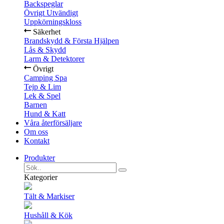
Backspeglar
Övrigt Utvändigt
Uppkörningskloss
Säkerhet
Brandskydd & Första Hjälpen
Lås & Skydd
Larm & Detektorer
Övrigt
Camping Spa
Tejp & Lim
Lek & Spel
Barnen
Hund & Katt
Våra återförsäljare
Om oss
Kontakt
Produkter
Kategorier
Tält & Markiser
Hushåll & Kök