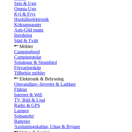
Spis & Ugn
Omnia Ugn
Kyl & Frys
Hushållselektronik
Köksapparater
Anti-Glid matta
Inredning
Städ & Tvätt
Möbler
Campingbord
Campingstolar
Solsängar & Strandstol
Förvaringskåp
Tillbehör möbler
Elektronik & Belysning
Omvandlare--Inverter & Laddare
Fläktar
Internet & Wifi
TV, Bild & Ljud
Radio & GPS
Lampor
Solpaneler
Batterier
Anslutningskablar, Uttag & Brytare