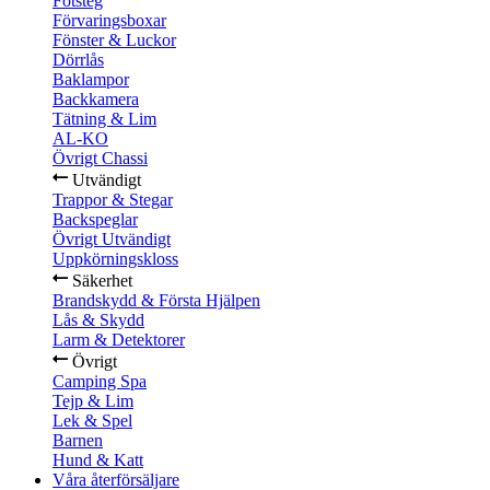
Fotsteg
Förvaringsboxar
Fönster & Luckor
Dörrlås
Baklampor
Backkamera
Tätning & Lim
AL-KO
Övrigt Chassi
Utvändigt
Trappor & Stegar
Backspeglar
Övrigt Utvändigt
Uppkörningskloss
Säkerhet
Brandskydd & Första Hjälpen
Lås & Skydd
Larm & Detektorer
Övrigt
Camping Spa
Tejp & Lim
Lek & Spel
Barnen
Hund & Katt
Våra återförsäljare