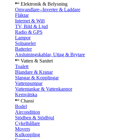
Elektronik & Belysning
Omvandlare--Inverter & Laddare
Fläktar
Internet & Wifi
TV, Bild & Ljud
Radio & GPS
Lampor
Solpaneler
Batterier
Anslutningskablar, Uttag & Brytare
Vatten & Sanitet
Toalett
Blandare & Kranar
Slangar & Kopplingar
Vattenpumpar
Vattentankar & Vattenkannor
Kemvätska
Chassi
Bodel
Aircondition
Stödben & Stödhjul
Cykelhållare
Movers
Kulkoppling