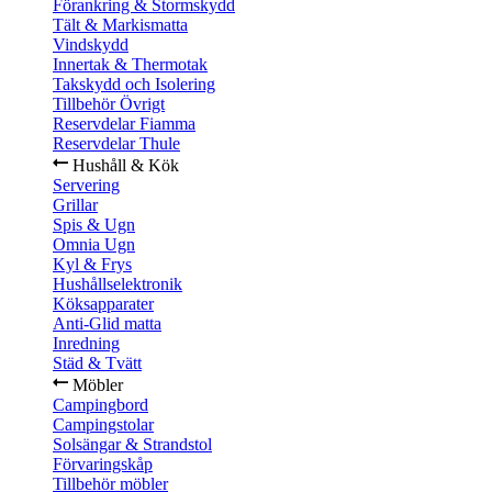
Förankring & Stormskydd
Tält & Markismatta
Vindskydd
Innertak & Thermotak
Takskydd och Isolering
Tillbehör Övrigt
Reservdelar Fiamma
Reservdelar Thule
Hushåll & Kök
Servering
Grillar
Spis & Ugn
Omnia Ugn
Kyl & Frys
Hushållselektronik
Köksapparater
Anti-Glid matta
Inredning
Städ & Tvätt
Möbler
Campingbord
Campingstolar
Solsängar & Strandstol
Förvaringskåp
Tillbehör möbler