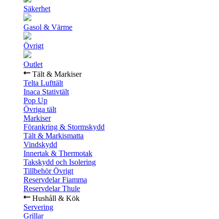
Säkerhet
Gasol & Värme
Övrigt
Outlet
Tält & Markiser
Telta Lufttält
Inaca Stativtält
Pop Up
Övriga tält
Markiser
Förankring & Stormskydd
Tält & Markismatta
Vindskydd
Innertak & Thermotak
Takskydd och Isolering
Tillbehör Övrigt
Reservdelar Fiamma
Reservdelar Thule
Hushåll & Kök
Servering
Grillar