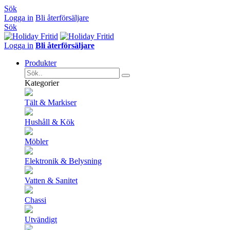
Sök
Logga in
Bli återförsäljare
Sök
Logga in
Bli återförsäljare
Produkter
Kategorier
Tält & Markiser
Hushåll & Kök
Möbler
Elektronik & Belysning
Vatten & Sanitet
Chassi
Utvändigt