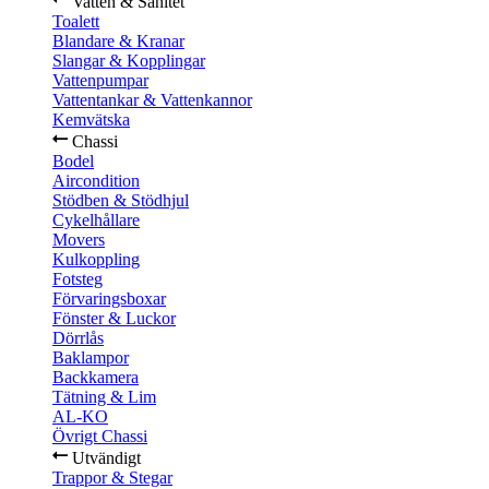
Vatten & Sanitet
Toalett
Blandare & Kranar
Slangar & Kopplingar
Vattenpumpar
Vattentankar & Vattenkannor
Kemvätska
Chassi
Bodel
Aircondition
Stödben & Stödhjul
Cykelhållare
Movers
Kulkoppling
Fotsteg
Förvaringsboxar
Fönster & Luckor
Dörrlås
Baklampor
Backkamera
Tätning & Lim
AL-KO
Övrigt Chassi
Utvändigt
Trappor & Stegar