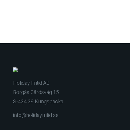
Holiday Fritid AB
Borgås Gårdsväg 15
S-434 39 Kungsbacka
info@holidayfritid.se