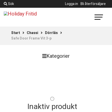
Sök
Logga in
Bli återförsäljare
Start
Chassi
Dörrlås
Safe Door Frame Vit 3-p
Kategorier
Inaktiv produkt