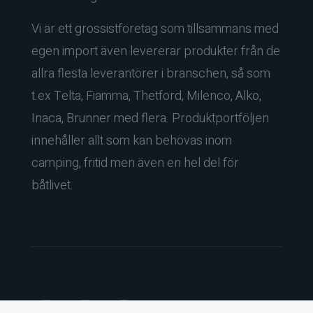
Vi är ett grossistföretag som tillsammans med
egen import även levererar produkter från de
allra flesta leverantörer i branschen, så som
t.ex Telta, Fiamma, Thetford, Milenco, Alko,
Inaca, Brunner med flera. Produktportföljen
innehåller allt som kan behövas inom
camping, fritid men även en hel del för
båtlivet.