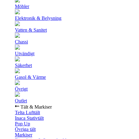
Möbler
Elektronik & Belysning
Vatten & Sanitet
Chassi
Utvändigt
Säkerhet
Gasol & Värme
Övrigt
Outlet
Tält & Markiser
Telta Lufttält
Inaca Stativtält
Pop Up
Övriga tält
Markiser