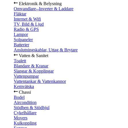
Elektronik & Belysning
Omvandlare--Inverter & Laddare
Fläktar
Internet & Wifi
TV, Bild & Ljud
Radio & GPS
Lampor
Solpaneler
Batterier
Anslutningskablar, Uttag & Brytare
Vatten & Sanitet
Toalett
Blandare & Kranar
Slangar & Kopplingar
Vattenpumpar
Vattentankar & Vattenkannor
Kemvätska
Chassi
Bodel
Aircondition
Stödben & Stödhjul
Cykelhållare
Movers
Kulkoppling