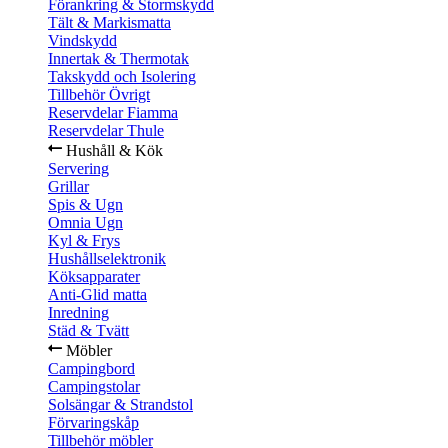
Förankring & Stormskydd
Tält & Markismatta
Vindskydd
Innertak & Thermotak
Takskydd och Isolering
Tillbehör Övrigt
Reservdelar Fiamma
Reservdelar Thule
Hushåll & Kök
Servering
Grillar
Spis & Ugn
Omnia Ugn
Kyl & Frys
Hushållselektronik
Köksapparater
Anti-Glid matta
Inredning
Städ & Tvätt
Möbler
Campingbord
Campingstolar
Solsängar & Strandstol
Förvaringskåp
Tillbehör möbler