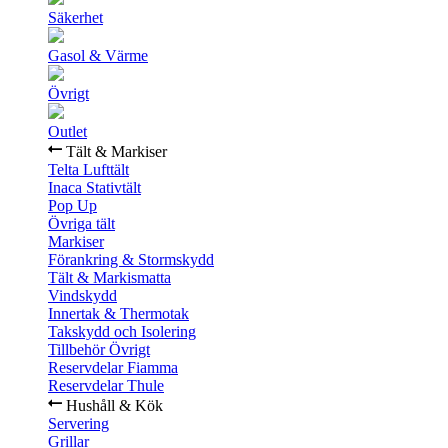
Säkerhet
Gasol & Värme
Övrigt
Outlet
Tält & Markiser
Telta Lufttält
Inaca Stativtält
Pop Up
Övriga tält
Markiser
Förankring & Stormskydd
Tält & Markismatta
Vindskydd
Innertak & Thermotak
Takskydd och Isolering
Tillbehör Övrigt
Reservdelar Fiamma
Reservdelar Thule
Hushåll & Kök
Servering
Grillar