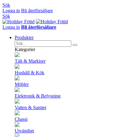
Sök
Logga in
Bli återförsäljare
Sök
Logga in
Bli återförsäljare
Produkter
Kategorier
Tält & Markiser
Hushåll & Kök
Möbler
Elektronik & Belysning
Vatten & Sanitet
Chassi
Utvändigt