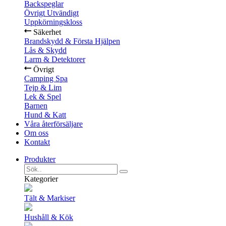
Backspeglar
Övrigt Utvändigt
Uppkörningskloss
Säkerhet
Brandskydd & Första Hjälpen
Lås & Skydd
Larm & Detektorer
Övrigt
Camping Spa
Tejp & Lim
Lek & Spel
Barnen
Hund & Katt
Våra återförsäljare
Om oss
Kontakt
Produkter
Kategorier
Tält & Markiser
Hushåll & Kök