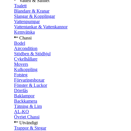
Vatten & Sanitet
Toalett
Blandare & Kranar
Slangar & Kopplingar
Vattenpumpar
Vattentankar & Vattenkannor
Kemvätska
Chassi
Bodel
Aircondition
Stödben & Stödhjul
Cykelhållare
Movers
Kulkoppling
Fotsteg
Förvaringsboxar
Fönster & Luckor
Dörrlås
Baklampor
Backkamera
Tätning & Lim
AL-KO
Övrigt Chassi
Utvändigt
Trappor & Stegar