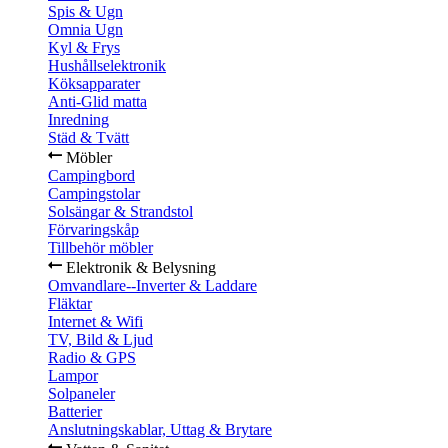
Spis & Ugn
Omnia Ugn
Kyl & Frys
Hushållselektronik
Köksapparater
Anti-Glid matta
Inredning
Städ & Tvätt
Möbler
Campingbord
Campingstolar
Solsängar & Strandstol
Förvaringskåp
Tillbehör möbler
Elektronik & Belysning
Omvandlare--Inverter & Laddare
Fläktar
Internet & Wifi
TV, Bild & Ljud
Radio & GPS
Lampor
Solpaneler
Batterier
Anslutningskablar, Uttag & Brytare