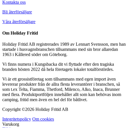
Kontakta oss
Bli återförsäljare
Våra återförsäljare
Om Holiday Fritid
Holiday Fritid AB registrerades 1989 av Lennart Svensson, men han
startade i husvagnsbranschen tillsammans med sin bror allaredan
1963 i Kållered söder om Göteborg.
Vi finns numera i Kungsbacka dit vi flyttade efter den tragiska
branden hösten 2022 då hela företagets lokaler totalförstördes.
Vi är ett grossistföretag som tillsammans med egen import även
levererar produkter från de allra flesta leverantörer i branschen, så
som t.ex Telta, Fiamma, Thetford, Milenco, Alko, Inaca, Brunner
med flera. Produktportföljen innehåller allt som kan behövas inom
camping, fritid men även en hel del för båtlivet.
Copyright ©
2026 Holiday Fritid AB
Integritetspolicy
Om cookies
Varukorg