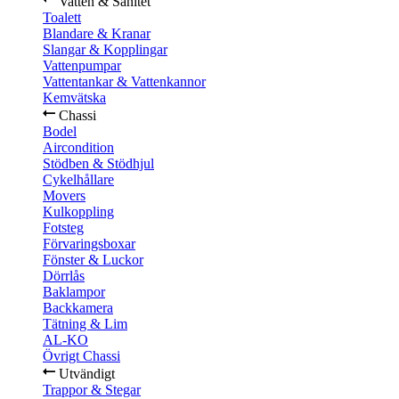
Vatten & Sanitet
Toalett
Blandare & Kranar
Slangar & Kopplingar
Vattenpumpar
Vattentankar & Vattenkannor
Kemvätska
Chassi
Bodel
Aircondition
Stödben & Stödhjul
Cykelhållare
Movers
Kulkoppling
Fotsteg
Förvaringsboxar
Fönster & Luckor
Dörrlås
Baklampor
Backkamera
Tätning & Lim
AL-KO
Övrigt Chassi
Utvändigt
Trappor & Stegar