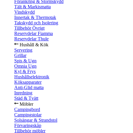
Förankring & Stormskydd
Tält & Markismatta
Vindskydd
Innertak & Thermotak
Takskydd och Isolering
Tillbehör Övrigt
Reservdelar Fiamma
Reservdelar Thule
Hushåll & Kök
Servering
Grillar
Spis & Ugn
Omnia Ugn
Kyl & Frys
Hushållselektronik
Köksapparater
Anti-Glid matta
Inredning
Städ & Tvätt
Möbler
Campingbord
Campingstolar
Solsängar & Strandstol
Förvaringskåp
Tillbehör möbler