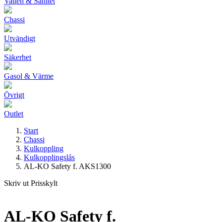
Vatten & Sanitet
Chassi
Utvändigt
Säkerhet
Gasol & Värme
Övrigt
Outlet
Start
Chassi
Kulkoppling
Kulkopplingslås
AL-KO Safety f. AKS1300
Skriv ut Prisskylt
AL-KO Safety f.