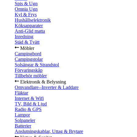
Spis & Ugn
Omnia Ugn
Kyl & Frys
Hushållselektronik
Köksapparater
Anti-Glid matta
Inredning
Städ & Tvätt
Möbler
Campingbord
Campingstolar
Solsängar & Strandstol
Förvaringskåp
Tillbehör möbler
Elektronik & Belysning
Omvandlare--Inverter & Laddare
Fläktar
Internet & Wifi
TV, Bild & Ljud
Radio & GPS
Lampor
Solpaneler
Batterier
Anslutningskablar, Uttag & Brytare