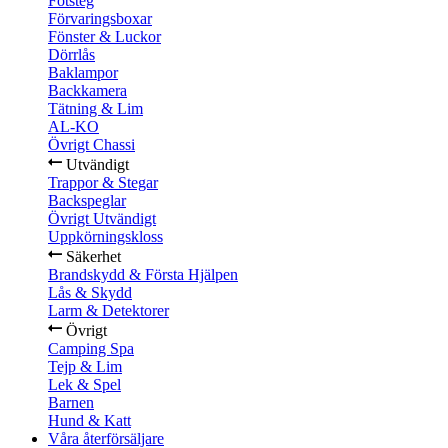
Fotsteg
Förvaringsboxar
Fönster & Luckor
Dörrlås
Baklampor
Backkamera
Tätning & Lim
AL-KO
Övrigt Chassi
Utvändigt
Trappor & Stegar
Backspeglar
Övrigt Utvändigt
Uppkörningskloss
Säkerhet
Brandskydd & Första Hjälpen
Lås & Skydd
Larm & Detektorer
Övrigt
Camping Spa
Tejp & Lim
Lek & Spel
Barnen
Hund & Katt
Våra återförsäljare