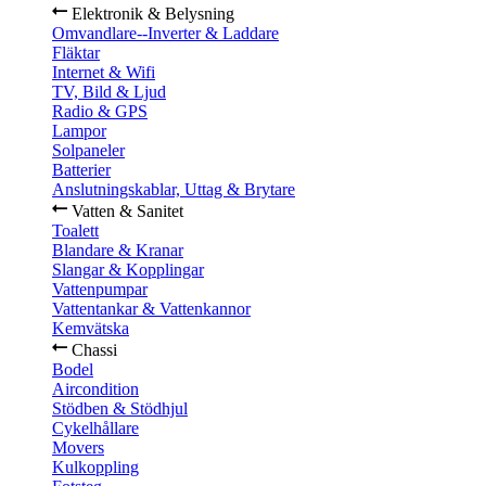
Elektronik & Belysning
Omvandlare--Inverter & Laddare
Fläktar
Internet & Wifi
TV, Bild & Ljud
Radio & GPS
Lampor
Solpaneler
Batterier
Anslutningskablar, Uttag & Brytare
Vatten & Sanitet
Toalett
Blandare & Kranar
Slangar & Kopplingar
Vattenpumpar
Vattentankar & Vattenkannor
Kemvätska
Chassi
Bodel
Aircondition
Stödben & Stödhjul
Cykelhållare
Movers
Kulkoppling