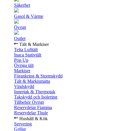
Säkerhet
Gasol & Värme
Övrigt
Outlet
Tält & Markiser
Telta Lufttält
Inaca Stativtält
Pop Up
Övriga tält
Markiser
Förankring & Stormskydd
Tält & Markismatta
Vindskydd
Innertak & Thermotak
Takskydd och Isolering
Tillbehör Övrigt
Reservdelar Fiamma
Reservdelar Thule
Hushåll & Kök
Servering
Grillar