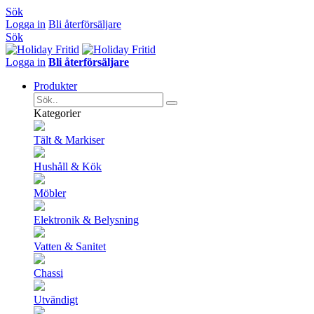
Sök
Logga in
Bli återförsäljare
Sök
Logga in
Bli återförsäljare
Produkter
Kategorier
Tält & Markiser
Hushåll & Kök
Möbler
Elektronik & Belysning
Vatten & Sanitet
Chassi
Utvändigt