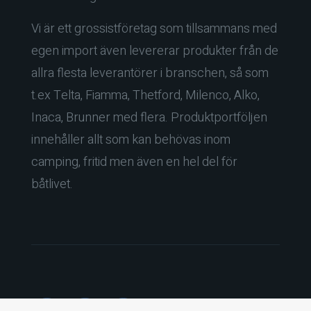
Vi är ett grossistföretag som tillsammans med
egen import även levererar produkter från de
allra flesta leverantörer i branschen, så som
t.ex Telta, Fiamma, Thetford, Milenco, Alko,
Inaca, Brunner med flera. Produktportföljen
innehåller allt som kan behövas inom
camping, fritid men även en hel del för
båtlivet.