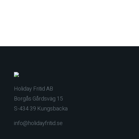
Holiday Fritid AB
Borgås Gårdsväg 15
S-434 39 Kungsbacka
info@holidayfritid.se