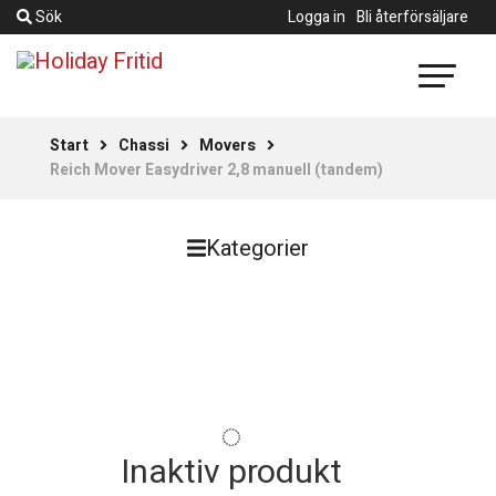
Sök
Logga in
Bli återförsäljare
Start
Chassi
Movers
Reich Mover Easydriver 2,8 manuell (tandem)
Kategorier
Inaktiv produkt