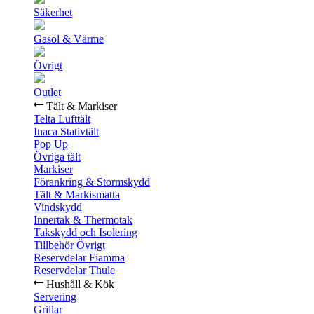
Säkerhet
Gasol & Värme
Övrigt
Outlet
Tält & Markiser
Telta Lufttält
Inaca Stativtält
Pop Up
Övriga tält
Markiser
Förankring & Stormskydd
Tält & Markismatta
Vindskydd
Innertak & Thermotak
Takskydd och Isolering
Tillbehör Övrigt
Reservdelar Fiamma
Reservdelar Thule
Hushåll & Kök
Servering
Grillar