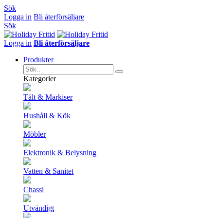
Sök
Logga in
Bli återförsäljare
Sök
Logga in
Bli återförsäljare
Produkter
Kategorier
Tält & Markiser
Hushåll & Kök
Möbler
Elektronik & Belysning
Vatten & Sanitet
Chassi
Utvändigt