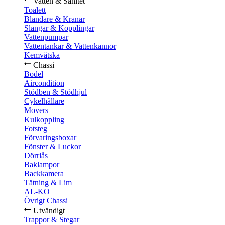
Vatten & Sanitet
Toalett
Blandare & Kranar
Slangar & Kopplingar
Vattenpumpar
Vattentankar & Vattenkannor
Kemvätska
Chassi
Bodel
Aircondition
Stödben & Stödhjul
Cykelhållare
Movers
Kulkoppling
Fotsteg
Förvaringsboxar
Fönster & Luckor
Dörrlås
Baklampor
Backkamera
Tätning & Lim
AL-KO
Övrigt Chassi
Utvändigt
Trappor & Stegar