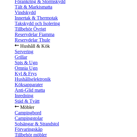
Förankring & Stormskydd
Tält & Markismatta
Vindskydd
Innertak & Thermotak
Takskydd och Isolering
Tillbehör Övrigt
Reservdelar Fiamma
Reservdelar Thule
Hushåll & Kök
Servering
Grillar
Spis & Ugn
Omnia Ugn
Kyl & Frys
Hushållselektronik
Köksapparater
Anti-Glid matta
Inredning
Städ & Tvätt
Möbler
Campingbord
Campingstolar
Solsängar & Strandstol
Förvaringskåp
Tillbehör möbler