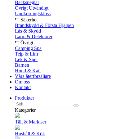
Backspeglar
Övrigt Utvändigt
Uppkörningskloss
Säkerhet
Brandskydd & Första Hjälpen
Lås & Skydd
Larm & Detektorer
Övrigt
Camping Spa
Tejp & Lim
Lek & Spel
Barnen
Hund & Katt
Våra återförsäljare
Om oss
Kontakt
Produkter
Kategorier
Tält & Markiser
Hushåll & Kök