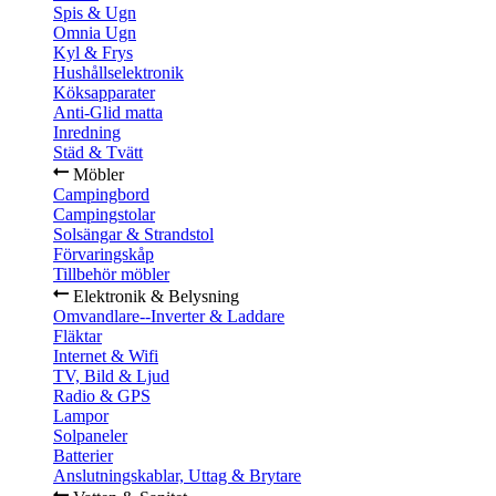
Spis & Ugn
Omnia Ugn
Kyl & Frys
Hushållselektronik
Köksapparater
Anti-Glid matta
Inredning
Städ & Tvätt
Möbler
Campingbord
Campingstolar
Solsängar & Strandstol
Förvaringskåp
Tillbehör möbler
Elektronik & Belysning
Omvandlare--Inverter & Laddare
Fläktar
Internet & Wifi
TV, Bild & Ljud
Radio & GPS
Lampor
Solpaneler
Batterier
Anslutningskablar, Uttag & Brytare