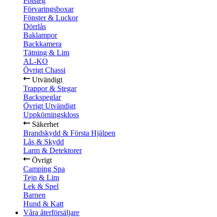
Fotsteg
Förvaringsboxar
Fönster & Luckor
Dörrlås
Baklampor
Backkamera
Tätning & Lim
AL-KO
Övrigt Chassi
Utvändigt
Trappor & Stegar
Backspeglar
Övrigt Utvändigt
Uppkörningskloss
Säkerhet
Brandskydd & Första Hjälpen
Lås & Skydd
Larm & Detektorer
Övrigt
Camping Spa
Tejp & Lim
Lek & Spel
Barnen
Hund & Katt
Våra återförsäljare