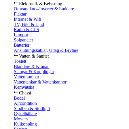
Elektronik & Belysning
Omvandlare--Inverter & Laddare
Fläktar
Internet & Wifi
TV, Bild & Ljud
Radio & GPS
Lampor
Solpaneler
Batterier
Anslutningskablar, Uttag & Brytare
Vatten & Sanitet
Toalett
Blandare & Kranar
Slangar & Kopplingar
Vattenpumpar
Vattentankar & Vattenkannor
Kemvätska
Chassi
Bodel
Aircondition
Stödben & Stödhjul
Cykelhållare
Movers
Kulkoppling