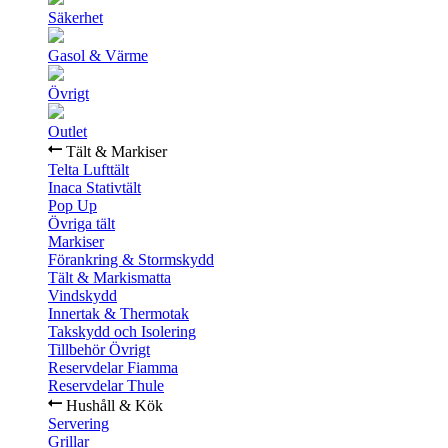
Säkerhet
Gasol & Värme
Övrigt
Outlet
Tält & Markiser
Telta Lufttält
Inaca Stativtält
Pop Up
Övriga tält
Markiser
Förankring & Stormskydd
Tält & Markismatta
Vindskydd
Innertak & Thermotak
Takskydd och Isolering
Tillbehör Övrigt
Reservdelar Fiamma
Reservdelar Thule
Hushåll & Kök
Servering
Grillar