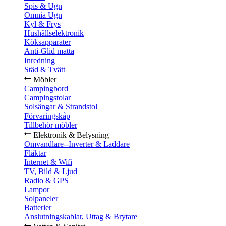
Spis & Ugn
Omnia Ugn
Kyl & Frys
Hushållselektronik
Köksapparater
Anti-Glid matta
Inredning
Städ & Tvätt
Möbler
Campingbord
Campingstolar
Solsängar & Strandstol
Förvaringskåp
Tillbehör möbler
Elektronik & Belysning
Omvandlare--Inverter & Laddare
Fläktar
Internet & Wifi
TV, Bild & Ljud
Radio & GPS
Lampor
Solpaneler
Batterier
Anslutningskablar, Uttag & Brytare