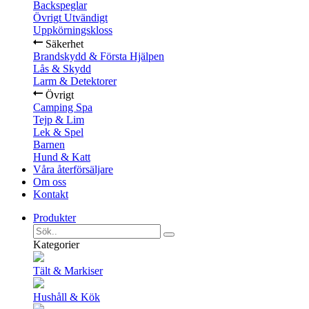
Backspeglar
Övrigt Utvändigt
Uppkörningskloss
Säkerhet
Brandskydd & Första Hjälpen
Lås & Skydd
Larm & Detektorer
Övrigt
Camping Spa
Tejp & Lim
Lek & Spel
Barnen
Hund & Katt
Våra återförsäljare
Om oss
Kontakt
Produkter
Kategorier
Tält & Markiser
Hushåll & Kök