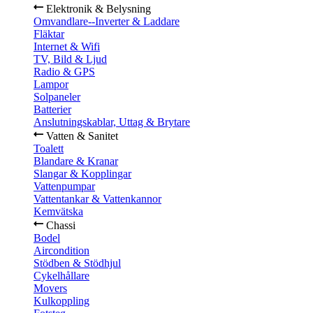
Elektronik & Belysning
Omvandlare--Inverter & Laddare
Fläktar
Internet & Wifi
TV, Bild & Ljud
Radio & GPS
Lampor
Solpaneler
Batterier
Anslutningskablar, Uttag & Brytare
Vatten & Sanitet
Toalett
Blandare & Kranar
Slangar & Kopplingar
Vattenpumpar
Vattentankar & Vattenkannor
Kemvätska
Chassi
Bodel
Aircondition
Stödben & Stödhjul
Cykelhållare
Movers
Kulkoppling