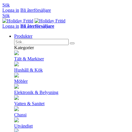
Sök
Logga in
Bli återförsäljare
Sök
Logga in
Bli återförsäljare
Produkter
Kategorier
Tält & Markiser
Hushåll & Kök
Möbler
Elektronik & Belysning
Vatten & Sanitet
Chassi
Utvändigt