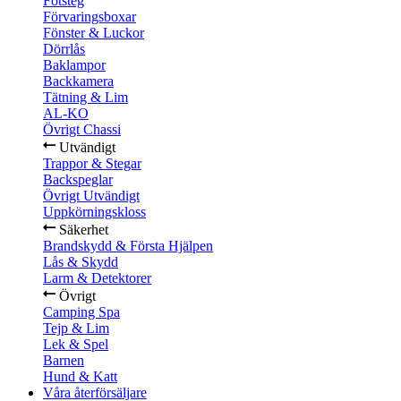
Fotsteg
Förvaringsboxar
Fönster & Luckor
Dörrlås
Baklampor
Backkamera
Tätning & Lim
AL-KO
Övrigt Chassi
Utvändigt
Trappor & Stegar
Backspeglar
Övrigt Utvändigt
Uppkörningskloss
Säkerhet
Brandskydd & Första Hjälpen
Lås & Skydd
Larm & Detektorer
Övrigt
Camping Spa
Tejp & Lim
Lek & Spel
Barnen
Hund & Katt
Våra återförsäljare