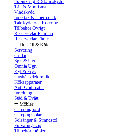
Förankring & Stormskydd
Tält & Markismatta
Vindskydd
Innertak & Thermotak
Takskydd och Isolering
Tillbehör Övrigt
Reservdelar Fiamma
Reservdelar Thule
Hushåll & Kök
Servering
Grillar
Spis & Ugn
Omnia Ugn
Kyl & Frys
Hushållselektronik
Köksapparater
Anti-Glid matta
Inredning
Städ & Tvätt
Möbler
Campingbord
Campingstolar
Solsängar & Strandstol
Förvaringskåp
Tillbehör möbler