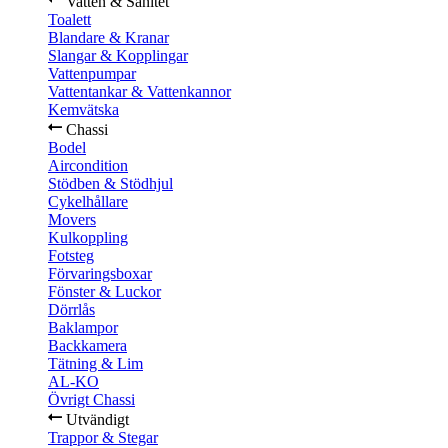
Vatten & Sanitet
Toalett
Blandare & Kranar
Slangar & Kopplingar
Vattenpumpar
Vattentankar & Vattenkannor
Kemvätska
Chassi
Bodel
Aircondition
Stödben & Stödhjul
Cykelhållare
Movers
Kulkoppling
Fotsteg
Förvaringsboxar
Fönster & Luckor
Dörrlås
Baklampor
Backkamera
Tätning & Lim
AL-KO
Övrigt Chassi
Utvändigt
Trappor & Stegar