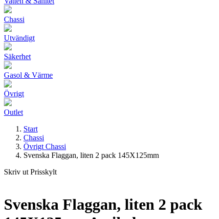
Vatten & Sanitet
Chassi
Utvändigt
Säkerhet
Gasol & Värme
Övrigt
Outlet
Start
Chassi
Övrigt Chassi
Svenska Flaggan, liten 2 pack 145X125mm
Skriv ut Prisskylt
Svenska Flaggan, liten 2 pack