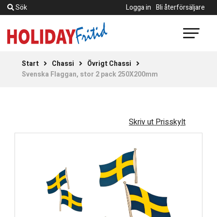
Sök
Logga in
Bli återförsäljare
Start
Chassi
Övrigt Chassi
Svenska Flaggan, stor 2 pack 250X200mm
Skriv ut Prisskylt