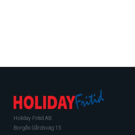
Holiday Fritid AB
Borgås Gårdsväg 15