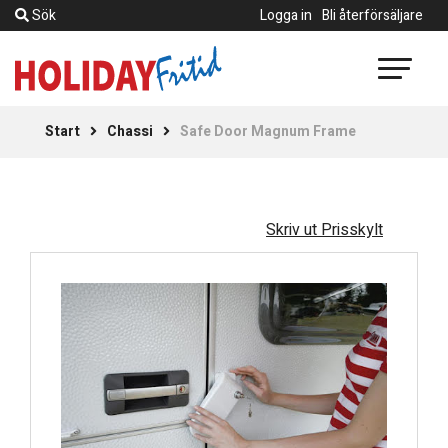
Sök
Logga in
Bli återförsäljare
Start
Chassi
Safe Door Magnum Frame
Skriv ut Prisskylt