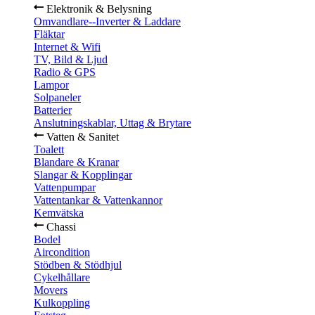
Elektronik & Belysning
Omvandlare--Inverter & Laddare
Fläktar
Internet & Wifi
TV, Bild & Ljud
Radio & GPS
Lampor
Solpaneler
Batterier
Anslutningskablar, Uttag & Brytare
Vatten & Sanitet
Toalett
Blandare & Kranar
Slangar & Kopplingar
Vattenpumpar
Vattentankar & Vattenkannor
Kemvätska
Chassi
Bodel
Aircondition
Stödben & Stödhjul
Cykelhållare
Movers
Kulkoppling