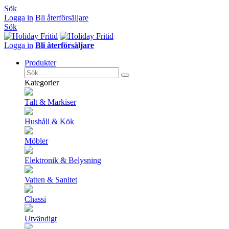
Sök
Logga in
Bli återförsäljare
Sök
Logga in
Bli återförsäljare
Produkter
Kategorier
Tält & Markiser
Hushåll & Kök
Möbler
Elektronik & Belysning
Vatten & Sanitet
Chassi
Utvändigt