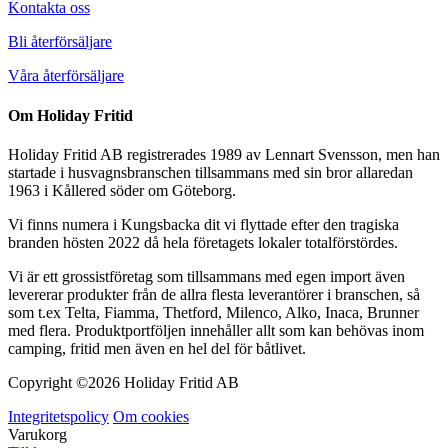
Kontakta oss
Bli återförsäljare
Våra återförsäljare
Om Holiday Fritid
Holiday Fritid AB registrerades 1989 av Lennart Svensson, men han
startade i husvagnsbranschen tillsammans med sin bror allaredan
1963 i Kållered söder om Göteborg.
Vi finns numera i Kungsbacka dit vi flyttade efter den tragiska
branden hösten 2022 då hela företagets lokaler totalförstördes.
Vi är ett grossistföretag som tillsammans med egen import även
levererar produkter från de allra flesta leverantörer i branschen, så
som t.ex Telta, Fiamma, Thetford, Milenco, Alko, Inaca, Brunner
med flera. Produktportföljen innehåller allt som kan behövas inom
camping, fritid men även en hel del för båtlivet.
Copyright ©
2026 Holiday Fritid AB
Integritetspolicy
Om cookies
Varukorg