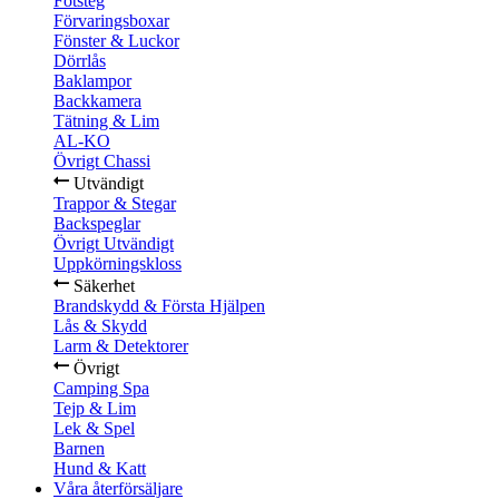
Fotsteg
Förvaringsboxar
Fönster & Luckor
Dörrlås
Baklampor
Backkamera
Tätning & Lim
AL-KO
Övrigt Chassi
Utvändigt
Trappor & Stegar
Backspeglar
Övrigt Utvändigt
Uppkörningskloss
Säkerhet
Brandskydd & Första Hjälpen
Lås & Skydd
Larm & Detektorer
Övrigt
Camping Spa
Tejp & Lim
Lek & Spel
Barnen
Hund & Katt
Våra återförsäljare