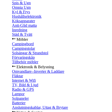
Spis & Ugn
Omnia Ugn
Kyl & Frys
Hushållselektronik
Köksapparater
Anti-Glid matta
Inredning
Städ & Tvätt
Möbler
Campingbord
Campingstolar
Solsängar & Strandstol
Förvaringskåp
Tillbehör möbler
Elektronik & Belysning
Omvandlare--Inverter & Laddare
Fläktar
Internet & Wifi
TV, Bild & Ljud
Radio & GPS
Lampor
Solpaneler
Batterier
Anslutningskablar, Uttag & Brytare