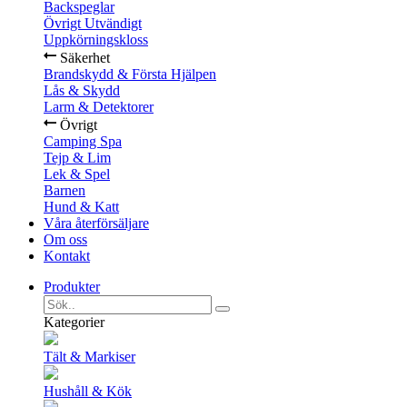
Backspeglar
Övrigt Utvändigt
Uppkörningskloss
Säkerhet
Brandskydd & Första Hjälpen
Lås & Skydd
Larm & Detektorer
Övrigt
Camping Spa
Tejp & Lim
Lek & Spel
Barnen
Hund & Katt
Våra återförsäljare
Om oss
Kontakt
Produkter
Kategorier
Tält & Markiser
Hushåll & Kök