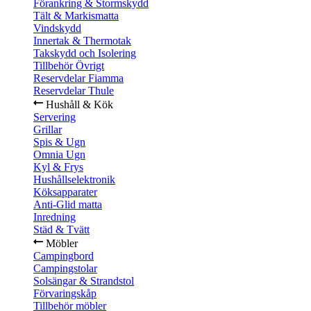
Förankring & Stormskydd
Tält & Markismatta
Vindskydd
Innertak & Thermotak
Takskydd och Isolering
Tillbehör Övrigt
Reservdelar Fiamma
Reservdelar Thule
Hushåll & Kök
Servering
Grillar
Spis & Ugn
Omnia Ugn
Kyl & Frys
Hushållselektronik
Köksapparater
Anti-Glid matta
Inredning
Städ & Tvätt
Möbler
Campingbord
Campingstolar
Solsängar & Strandstol
Förvaringskåp
Tillbehör möbler