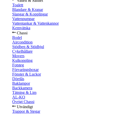
Vatten & Sanitet
Toalett
Blandare & Kranar
Slangar & Kopplingar
Vattenpumpar
Vattentankar & Vattenkannor
Kemvätska
Chassi
Bodel
Aircondition
Stödben & Stödhjul
Cykelhållare
Movers
Kulkoppling
Fotsteg
Förvaringsboxar
Fönster & Luckor
Dörrlås
Baklampor
Backkamera
Tätning & Lim
AL-KO
Övrigt Chassi
Utvändigt
Trappor & Stegar