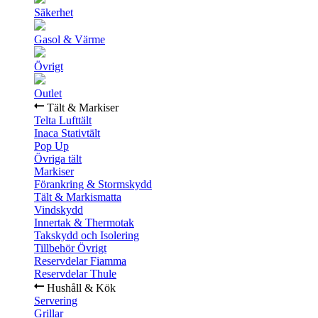
Säkerhet
Gasol & Värme
Övrigt
Outlet
Tält & Markiser
Telta Lufttält
Inaca Stativtält
Pop Up
Övriga tält
Markiser
Förankring & Stormskydd
Tält & Markismatta
Vindskydd
Innertak & Thermotak
Takskydd och Isolering
Tillbehör Övrigt
Reservdelar Fiamma
Reservdelar Thule
Hushåll & Kök
Servering
Grillar