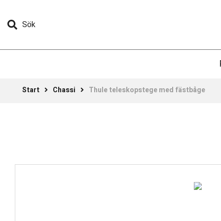
Sök
Start
Chassi
Thule teleskopstege med fästbåge
Tält & Markiser