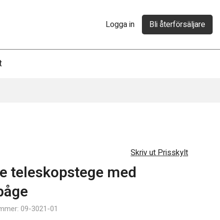
Logga in
Bli återförsäljare
t
Skriv ut Prisskylt
e teleskopstege med
båge
Möbler
ummer: 09-3021-01