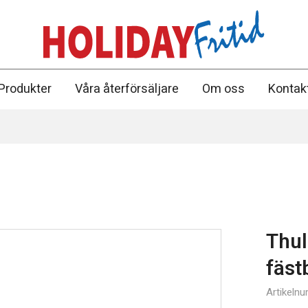
Produkter
Våra återförsäljare
Om oss
Kontak
Thul
fäst
Hushåll & Kök
Artikeln