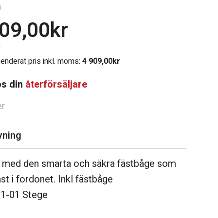
1
909,00
kr
Chassi
s
nderat pris inkl. moms:
4 909,00
kr
Gasol & Värme
os din
återförsäljare
er
let
vning
 med den smarta och säkra fästbåge som
st i fordonet. Inkl fästbåge
1-01 Stege