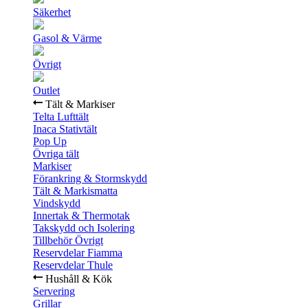
Säkerhet
Gasol & Värme
Övrigt
Outlet
Tält & Markiser
Telta Lufttält
Inaca Stativtält
Pop Up
Övriga tält
Markiser
Förankring & Stormskydd
Tält & Markismatta
Vindskydd
Innertak & Thermotak
Takskydd och Isolering
Tillbehör Övrigt
Reservdelar Fiamma
Reservdelar Thule
Hushåll & Kök
Servering
Grillar