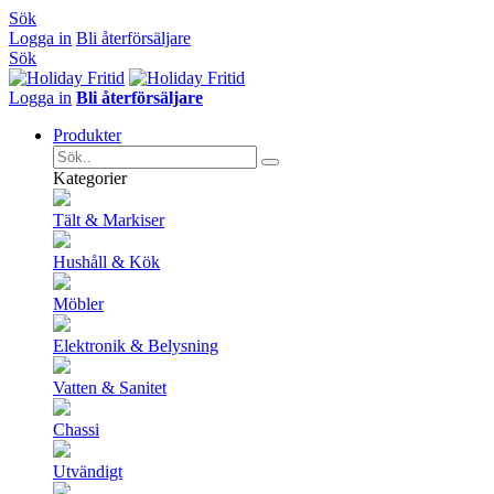
Sök
Logga in
Bli återförsäljare
Sök
Logga in
Bli återförsäljare
Produkter
Kategorier
Tält & Markiser
Hushåll & Kök
Möbler
Elektronik & Belysning
Vatten & Sanitet
Chassi
Utvändigt