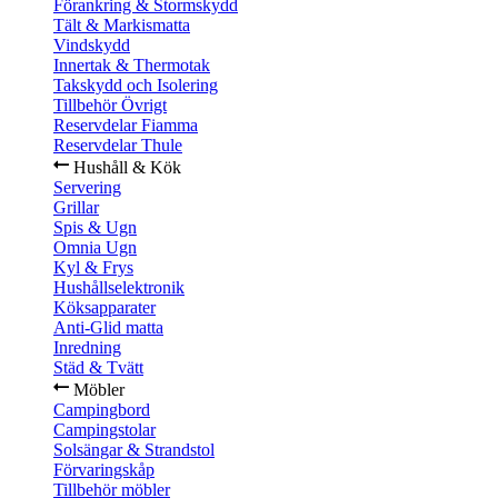
Förankring & Stormskydd
Tält & Markismatta
Vindskydd
Innertak & Thermotak
Takskydd och Isolering
Tillbehör Övrigt
Reservdelar Fiamma
Reservdelar Thule
Hushåll & Kök
Servering
Grillar
Spis & Ugn
Omnia Ugn
Kyl & Frys
Hushållselektronik
Köksapparater
Anti-Glid matta
Inredning
Städ & Tvätt
Möbler
Campingbord
Campingstolar
Solsängar & Strandstol
Förvaringskåp
Tillbehör möbler