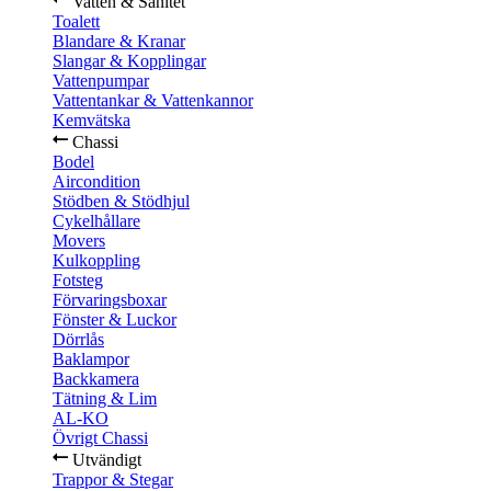
Vatten & Sanitet
Toalett
Blandare & Kranar
Slangar & Kopplingar
Vattenpumpar
Vattentankar & Vattenkannor
Kemvätska
Chassi
Bodel
Aircondition
Stödben & Stödhjul
Cykelhållare
Movers
Kulkoppling
Fotsteg
Förvaringsboxar
Fönster & Luckor
Dörrlås
Baklampor
Backkamera
Tätning & Lim
AL-KO
Övrigt Chassi
Utvändigt
Trappor & Stegar