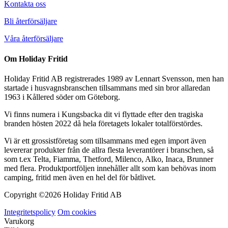
Kontakta oss
Bli återförsäljare
Våra återförsäljare
Om Holiday Fritid
Holiday Fritid AB registrerades 1989 av Lennart Svensson, men han
startade i husvagnsbranschen tillsammans med sin bror allaredan
1963 i Kållered söder om Göteborg.
Vi finns numera i Kungsbacka dit vi flyttade efter den tragiska
branden hösten 2022 då hela företagets lokaler totalförstördes.
Vi är ett grossistföretag som tillsammans med egen import även
levererar produkter från de allra flesta leverantörer i branschen, så
som t.ex Telta, Fiamma, Thetford, Milenco, Alko, Inaca, Brunner
med flera. Produktportföljen innehåller allt som kan behövas inom
camping, fritid men även en hel del för båtlivet.
Copyright ©
2026 Holiday Fritid AB
Integritetspolicy
Om cookies
Varukorg