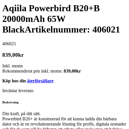
Aqiila Powerbird B20+B
20000mAh 65W
Black
Artikelnummer: 406021
406021
839,00
kr
Inkl. moms
Rekommenderat pris inkl. moms:
839,00
kr
Köp hos din
återförsäljare
Inväntar leverans
Beskrivning
Din kraft, på ditt sätt.
Powerbird B20+ är konstruerad för att kunna ladda din bärbara
dator och är en revolutionerande lösning för proffs, digitala nomader