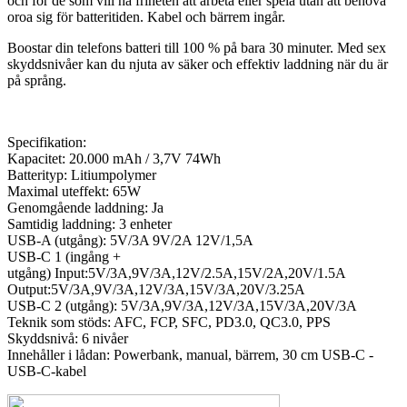
och för de som vill ha friheten att arbeta eller spela utan att behöva
oroa sig för batteritiden. Kabel och bärrem ingår.
Boostar din telefons batteri till 100 % på bara 30 minuter. Med sex
skyddsnivåer kan du njuta av säker och effektiv laddning när du är
på språng.
Specifikation:
Kapacitet: 20.000 mAh / 3,7V 74Wh
Batterityp: Litiumpolymer
Maximal uteffekt: 65W
Genomgående laddning: Ja
Samtidig laddning: 3 enheter
USB-A (utgång): 5V/3A 9V/2A 12V/1,5A
USB-C 1 (ingång +
utgång) Input:5V/3A,9V/3A,12V/2.5A,15V/2A,20V/1.5A
Output:5V/3A,9V/3A,12V/3A,15V/3A,20V/3.25A
USB-C 2 (utgång): 5V/3A,9V/3A,12V/3A,15V/3A,20V/3A
Teknik som stöds: AFC, FCP, SFC, PD3.0, QC3.0, PPS
Skyddsnivå: 6 nivåer
Innehåller i lådan: Powerbank, manual, bärrem, 30 cm USB-C -
USB-C-kabel