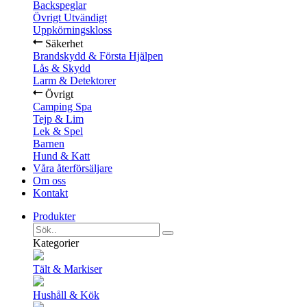
Backspeglar
Övrigt Utvändigt
Uppkörningskloss
Säkerhet
Brandskydd & Första Hjälpen
Lås & Skydd
Larm & Detektorer
Övrigt
Camping Spa
Tejp & Lim
Lek & Spel
Barnen
Hund & Katt
Våra återförsäljare
Om oss
Kontakt
Produkter
Kategorier
Tält & Markiser
Hushåll & Kök