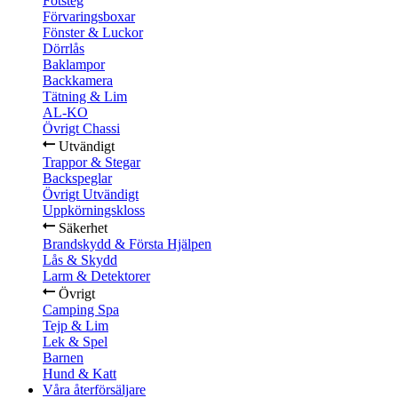
Fotsteg
Förvaringsboxar
Fönster & Luckor
Dörrlås
Baklampor
Backkamera
Tätning & Lim
AL-KO
Övrigt Chassi
Utvändigt
Trappor & Stegar
Backspeglar
Övrigt Utvändigt
Uppkörningskloss
Säkerhet
Brandskydd & Första Hjälpen
Lås & Skydd
Larm & Detektorer
Övrigt
Camping Spa
Tejp & Lim
Lek & Spel
Barnen
Hund & Katt
Våra återförsäljare