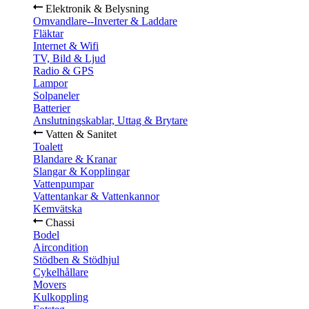
Elektronik & Belysning
Omvandlare--Inverter & Laddare
Fläktar
Internet & Wifi
TV, Bild & Ljud
Radio & GPS
Lampor
Solpaneler
Batterier
Anslutningskablar, Uttag & Brytare
Vatten & Sanitet
Toalett
Blandare & Kranar
Slangar & Kopplingar
Vattenpumpar
Vattentankar & Vattenkannor
Kemvätska
Chassi
Bodel
Aircondition
Stödben & Stödhjul
Cykelhållare
Movers
Kulkoppling