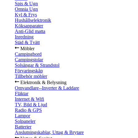
Spis & Ugn
Omnia Ugn
Kyl & Frys
Hushållselektronik
Köksapparater
Anti-Glid matta
Inredning
Städ & Tvätt
Möbler
Campingbord
Campingstolar
Solsängar & Strandstol
Förvaringskåp
Tillbehör möbler
Elektronik & Belysning
Omvandlare--Inverter & Laddare
Fläktar
Internet & Wifi
TV, Bild & Ljud
Radio & GPS
Lampor
Solpaneler
Batterier
Anslutningskablar, Uttag & Brytare