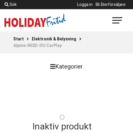
Sök
Logga in
Bli återförsäljare
Start
Elektronik & Belysning
Alpine i902D-DU CarPlay
Kategorier
Inaktiv produkt