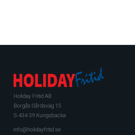
Holiday Fritid AB
Borgås Gårdsväg 15
S-434 39 Kungsbacka
info@holidayfritid.se