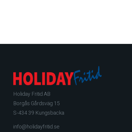
Holiday Fritid AB
Borgås Gårdsväg 15
S-434 39 Kungsbacka
info@holidayfritid.se