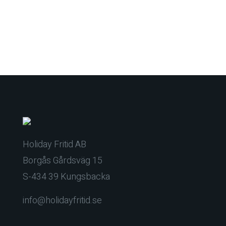
Holiday Fritid AB
Borgås Gårdsväg 15
S-434 39 Kungsbacka
info@holidayfritid.se