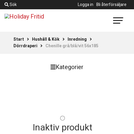
Sök
Logga in
Bli återförsäljare
Start
Hushåll & Kök
Inredning
Dörrdraperi
Chenille grå/blå/vit 56x185
Kategorier
Inaktiv produkt