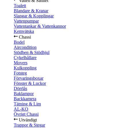
Vatten & Sanitet
Toalett
Blandare & Kranar
Slangar & Kopplingar
Vattenpumpar
Vattentankar & Vattenkannor
Kemvätska
Chassi
Bodel
Aircondition
Stödben & Stödhjul
Cykelhållare
Movers
Kulkoppling
Fotsteg
Förvaringsboxar
Fönster & Luckor
Dörrlås
Baklampor
Backkamera
Tätning & Lim
AL-KO
Övrigt Chassi
Utvändigt
Trappor & Stegar