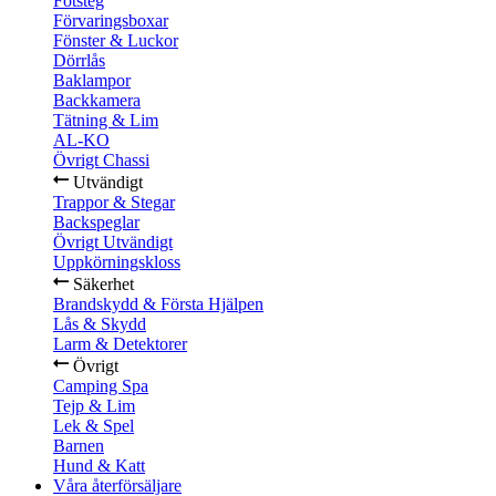
Fotsteg
Förvaringsboxar
Fönster & Luckor
Dörrlås
Baklampor
Backkamera
Tätning & Lim
AL-KO
Övrigt Chassi
Utvändigt
Trappor & Stegar
Backspeglar
Övrigt Utvändigt
Uppkörningskloss
Säkerhet
Brandskydd & Första Hjälpen
Lås & Skydd
Larm & Detektorer
Övrigt
Camping Spa
Tejp & Lim
Lek & Spel
Barnen
Hund & Katt
Våra återförsäljare