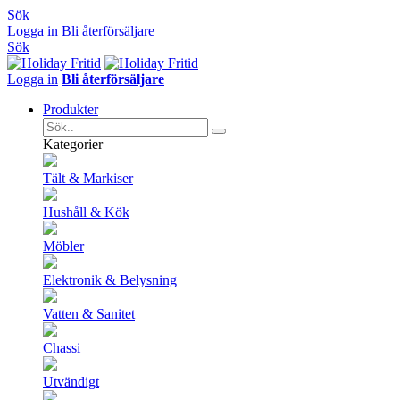
Sök
Logga in
Bli återförsäljare
Sök
Logga in
Bli återförsäljare
Produkter
Kategorier
Tält & Markiser
Hushåll & Kök
Möbler
Elektronik & Belysning
Vatten & Sanitet
Chassi
Utvändigt