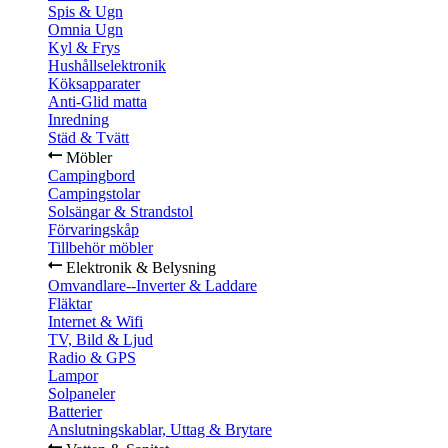
Spis & Ugn
Omnia Ugn
Kyl & Frys
Hushållselektronik
Köksapparater
Anti-Glid matta
Inredning
Städ & Tvätt
Möbler
Campingbord
Campingstolar
Solsängar & Strandstol
Förvaringskåp
Tillbehör möbler
Elektronik & Belysning
Omvandlare--Inverter & Laddare
Fläktar
Internet & Wifi
TV, Bild & Ljud
Radio & GPS
Lampor
Solpaneler
Batterier
Anslutningskablar, Uttag & Brytare