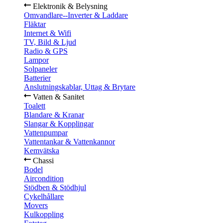
Elektronik & Belysning
Omvandlare--Inverter & Laddare
Fläktar
Internet & Wifi
TV, Bild & Ljud
Radio & GPS
Lampor
Solpaneler
Batterier
Anslutningskablar, Uttag & Brytare
Vatten & Sanitet
Toalett
Blandare & Kranar
Slangar & Kopplingar
Vattenpumpar
Vattentankar & Vattenkannor
Kemvätska
Chassi
Bodel
Aircondition
Stödben & Stödhjul
Cykelhållare
Movers
Kulkoppling