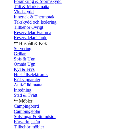
Förankring & Stormskydd
Tält & Markismatta
Vindskydd
Innertak & Thermotak
Takskydd och Isolering
Tillbehör Övrigt
Reservdelar Fiamma
Reservdelar Thule
Hushåll & Kök
Servering
Grillar
Spis & Ugn
Omnia Ugn
Kyl & Frys
Hushållselektronik
Köksapparater
Anti-Glid matta
Inredning
Städ & Tvätt
Möbler
Campingbord
Campingstolar
Solsängar & Strandstol
Förvaringskåp
Tillbehör möbler