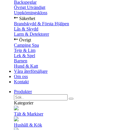
Backspeglar
Övrigt Utvändigt
Uppkörningskloss
Säkerhet
Brandskydd & Första Hjälpen
Lås & Skydd
Larm & Detektorer
Övrigt
Camping Spa
Tejp & Lim
Lek & Spel
Barnen
Hund & Katt
Våra återförsäljare
Om oss
Kontakt
Produkter
Kategorier
Tält & Markiser
Hushåll & Kök