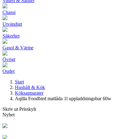
Vatten & Sanitet
Chassi
Utvändigt
Säkerhet
Gasol & Värme
Övrigt
Outlet
Start
Hushåll & Kök
Köksapparater
Aqilla Foodbird matlåda 1l uppladdningsbar 60w
Skriv ut Prisskylt
Nyhet