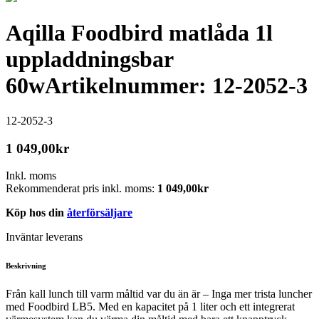
Aqilla Foodbird matlåda 1l
uppladdningsbar
60w
Artikelnummer: 12-2052-3
12-2052-3
1 049,00
kr
Inkl. moms
Rekommenderat pris inkl. moms:
1 049,00
kr
Köp hos din
återförsäljare
Inväntar leverans
Beskrivning
Från kall lunch till varm måltid var du än är – Inga mer trista luncher
med Foodbird LB5. Med en kapacitet på 1 liter och ett integrerat