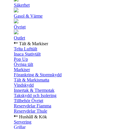
Säkerhet
Gasol & Värme
Övrigt
Outlet
Tält & Markiser
Telta Lufttält
Inaca Stativtält
Pop Up
Övriga tält
Markiser
Förankring & Stormskydd
Tält & Markismatta
Vindskydd
Innertak & Thermotak
Takskydd och Isolering
Tillbehör Övrigt
Reservdelar Fiamma
Reservdelar Thule
Hushåll & Kök
Servering
Grillar