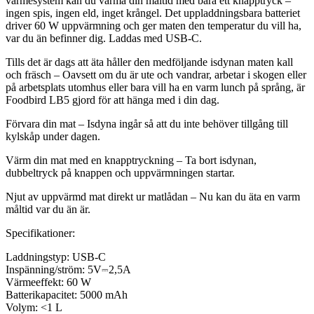
värmesystem kan du värma din måltid med bara ett knapptryck –
ingen spis, ingen eld, inget krångel. Det uppladdningsbara batteriet
driver 60 W uppvärmning och ger maten den temperatur du vill ha,
var du än befinner dig. Laddas med USB-C.
Tills det är dags att äta håller den medföljande isdynan maten kall
och fräsch – Oavsett om du är ute och vandrar, arbetar i skogen eller
på arbetsplats utomhus eller bara vill ha en varm lunch på språng, är
Foodbird LB5 gjord för att hänga med i din dag.
Förvara din mat – Isdyna ingår så att du inte behöver tillgång till
kylskåp under dagen.
Värm din mat med en knapptryckning – Ta bort isdynan,
dubbeltryck på knappen och uppvärmningen startar.
Njut av uppvärmd mat direkt ur matlådan – Nu kan du äta en varm
måltid var du än är.
Specifikationer:
Laddningstyp: USB-C
Inspänning/ström: 5V⎓2,5A
Värmeeffekt: 60 W
Batterikapacitet: 5000 mAh
Volym: <1 L