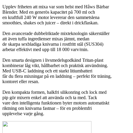
Upplev friheten att mixa var som helst med Hâws Bärbar
Blender. Med en generös kapacitet på 700 ml och
en kraftfull 240 W motor levererar den sammetslena
smoothies, shakes och juicer – direkt i drickflaskan.
Den avancerade dubbelriktade mixteknologin säkerställer
att även tuffa ingredienser mixas jämnt, medan
de skarpa sexbladiga knivarna i rostfritt stål (SUS304)
arbetar effektivt med upp till 18 000 varv/min.
Den smarta designen i livsmedelsgodkänd Tritan-plast
kombinerar låg vikt, hållbarhet och praktisk användning.
Med USB-C laddning och ett starkt litiumbatteri
får du flera mixningar på en laddning – perfekt för träning,
kontoret eller resan.
Den kompakta formen, halkfri silikonring och lock med
pip gör mixern enkel att använda och ta med. Tack
vare den intelligenta funktionen byter motorn automatiskt
riktning om knivarna fastnar – för en problemfri
upplevelse varje gång.