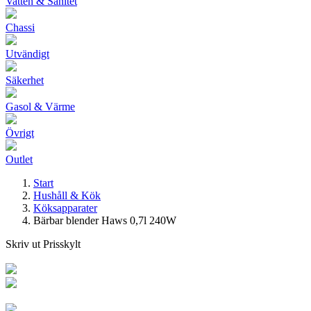
Vatten & Sanitet
Chassi
Utvändigt
Säkerhet
Gasol & Värme
Övrigt
Outlet
Start
Hushåll & Kök
Köksapparater
Bärbar blender Haws 0,7l 240W
Skriv ut Prisskylt