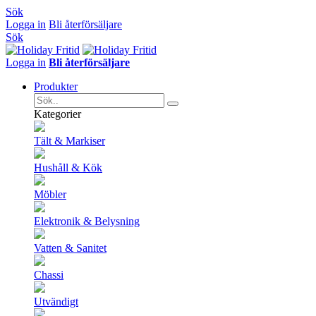
Sök
Logga in
Bli återförsäljare
Sök
Logga in
Bli återförsäljare
Produkter
Kategorier
Tält & Markiser
Hushåll & Kök
Möbler
Elektronik & Belysning
Vatten & Sanitet
Chassi
Utvändigt