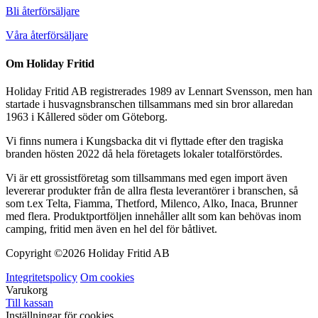
Bli återförsäljare
Våra återförsäljare
Om Holiday Fritid
Holiday Fritid AB registrerades 1989 av Lennart Svensson, men han
startade i husvagnsbranschen tillsammans med sin bror allaredan
1963 i Kållered söder om Göteborg.
Vi finns numera i Kungsbacka dit vi flyttade efter den tragiska
branden hösten 2022 då hela företagets lokaler totalförstördes.
Vi är ett grossistföretag som tillsammans med egen import även
levererar produkter från de allra flesta leverantörer i branschen, så
som t.ex Telta, Fiamma, Thetford, Milenco, Alko, Inaca, Brunner
med flera. Produktportföljen innehåller allt som kan behövas inom
camping, fritid men även en hel del för båtlivet.
Copyright ©
2026 Holiday Fritid AB
Integritetspolicy
Om cookies
Varukorg
Till kassan
Inställningar för cookies