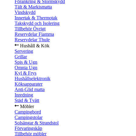
Förankring & Stormskydd
Tält & Markismatta
Vindskydd
Innertak & Thermotak
Takskydd och Isolering
Tillbehör Övrigt
Reservdelar Fiamma
Reservdelar Thule
Hushåll & Kök
Servering
Grillar
Spis & Ugn
Omnia Ugn
Kyl & Frys
Hushållselektronik
Köksapparater
Anti-Glid matta
Inredning
Städ & Tvätt
Möbler
Campingbord
Campingstolar
Solsängar & Strandstol
Förvaringskåp
Tillbehör möbler