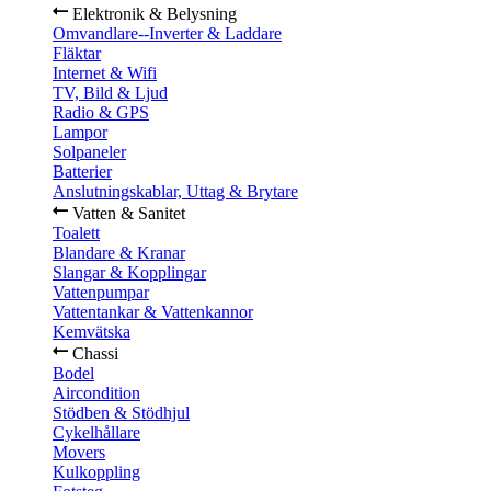
Elektronik & Belysning
Omvandlare--Inverter & Laddare
Fläktar
Internet & Wifi
TV, Bild & Ljud
Radio & GPS
Lampor
Solpaneler
Batterier
Anslutningskablar, Uttag & Brytare
Vatten & Sanitet
Toalett
Blandare & Kranar
Slangar & Kopplingar
Vattenpumpar
Vattentankar & Vattenkannor
Kemvätska
Chassi
Bodel
Aircondition
Stödben & Stödhjul
Cykelhållare
Movers
Kulkoppling