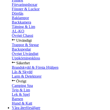
Fotsteg
Förvaringsboxar
Fönster & Luckor
Dörrlås
Baklampor
Backkamera
Tätning & Lim
AL-KO
Övrigt Chassi
Utvändigt
Trappor & Stegar
Backspeglar
Övrigt Utvändigt
Uppkörningskloss
Säkerhet
Brandskydd & Första Hjälpen
Lås & Skydd
Larm & Detektorer
Övrigt
Camping Spa
Tejp & Lim
Lek & Spel
Barnen
Hund & Katt
Våra återförsäljare