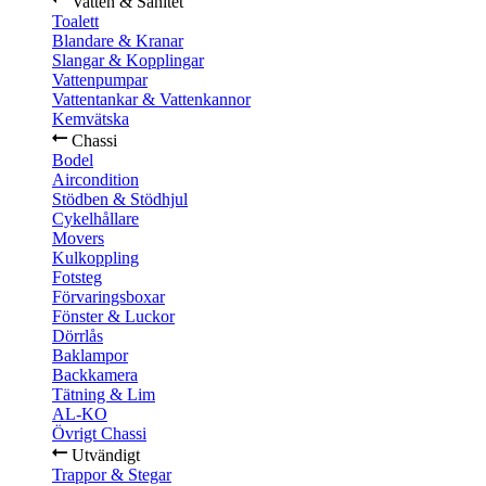
Vatten & Sanitet
Toalett
Blandare & Kranar
Slangar & Kopplingar
Vattenpumpar
Vattentankar & Vattenkannor
Kemvätska
Chassi
Bodel
Aircondition
Stödben & Stödhjul
Cykelhållare
Movers
Kulkoppling
Fotsteg
Förvaringsboxar
Fönster & Luckor
Dörrlås
Baklampor
Backkamera
Tätning & Lim
AL-KO
Övrigt Chassi
Utvändigt
Trappor & Stegar