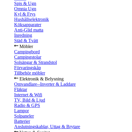
Spis & Ugn
Omnia Ugn
Kyl & Frys
Hushållselektronik
Köksapparater
Anti-Glid matta
Inredning
Städ & Tvätt
Möbler
Campingbord
Campingstolar
Solsängar & Strandstol
Förvaringskåp
Tillbehör möbler
Elektronik & Belysning
Omvandlare--Inverter & Laddare
Fläktar
Internet & Wifi
TV, Bild & Ljud
Radio & GPS
Lampor
Solpaneler
Batterier
Anslutningskablar, Uttag & Brytare