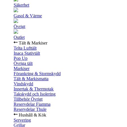
Säkerhet
Gasol & Värme
Övrigt
Outlet
Tält & Markiser
Telta Lufttält
Inaca Stativtält
Pop Up
Övriga tält
Markiser
Förankring & Stormskydd
Tält & Markismatta
Vindskydd
Innertak & Thermotak
Takskydd och Isolering
Tillbehör Övrigt
Reservdelar Fiamma
Reservdelar Thule
Hushåll & Kök
Servering
Grillar