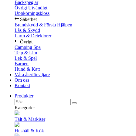
Backspeglar
Övrigt Utvändigt
Uppkörningskloss
Säkerhet
Brandskydd & Första Hjälpen
Lås & Skydd
Larm & Detektorer
Övrigt
Camping Spa
Tejp & Lim
Lek & Spel
Barnen
Hund & Katt
Våra återförsäljare
Om oss
Kontakt
Produkter
Kategorier
Tält & Markiser
Hushåll & Kök