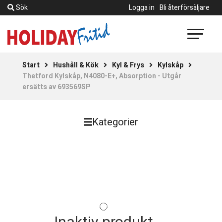
Sök
Logga in
Bli återförsäljare
Start
Hushåll & Kök
Kyl & Frys
Kylskåp
Thetford Kylskåp, N4080-E+, Absorption - Utgår
ersätts av 693569SP
Kategorier