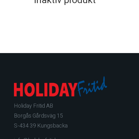
Inaktiv produkt
Holiday Fritid AB
Borgås Gårdsväg 15
S-434 39 Kungsbacka