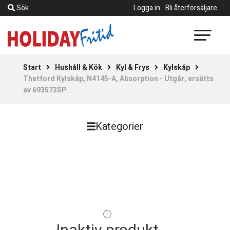
Sök
Logga in
Bli återförsäljare
Start
Hushåll & Kök
Kyl & Frys
Kylskåp
Thetford Kylskåp, N4145-A, Absorption - Utgår, ersätts
av 693573SP
Kategorier