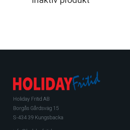
Inaktiv produkt
Holiday Fritid AB
Borgås Gårdsväg 15
S-434 39 Kungsbacka