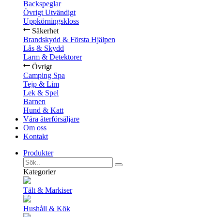
Backspeglar
Övrigt Utvändigt
Uppkörningskloss
Säkerhet
Brandskydd & Första Hjälpen
Lås & Skydd
Larm & Detektorer
Övrigt
Camping Spa
Tejp & Lim
Lek & Spel
Barnen
Hund & Katt
Våra återförsäljare
Om oss
Kontakt
Produkter
Kategorier
Tält & Markiser
Hushåll & Kök