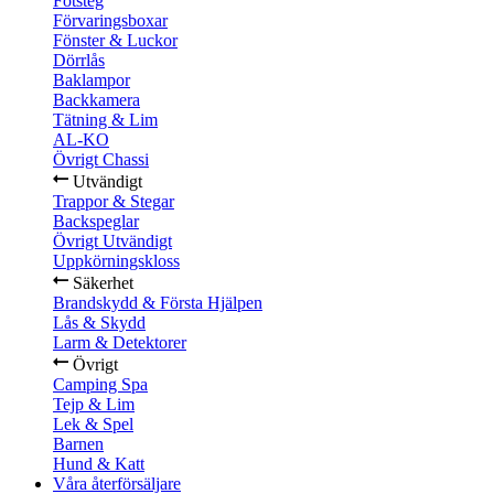
Fotsteg
Förvaringsboxar
Fönster & Luckor
Dörrlås
Baklampor
Backkamera
Tätning & Lim
AL-KO
Övrigt Chassi
Utvändigt
Trappor & Stegar
Backspeglar
Övrigt Utvändigt
Uppkörningskloss
Säkerhet
Brandskydd & Första Hjälpen
Lås & Skydd
Larm & Detektorer
Övrigt
Camping Spa
Tejp & Lim
Lek & Spel
Barnen
Hund & Katt
Våra återförsäljare