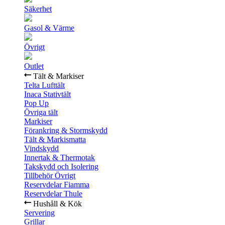
Säkerhet
Gasol & Värme
Övrigt
Outlet
Tält & Markiser
Telta Lufttält
Inaca Stativtält
Pop Up
Övriga tält
Markiser
Förankring & Stormskydd
Tält & Markismatta
Vindskydd
Innertak & Thermotak
Takskydd och Isolering
Tillbehör Övrigt
Reservdelar Fiamma
Reservdelar Thule
Hushåll & Kök
Servering
Grillar