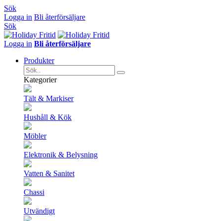
Sök
Logga in
Bli återförsäljare
Sök
Logga in
Bli återförsäljare
Produkter
Kategorier
Tält & Markiser
Hushåll & Kök
Möbler
Elektronik & Belysning
Vatten & Sanitet
Chassi
Utvändigt