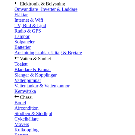
Elektronik & Belysning
Omvandlare--Inverter & Laddare
Fläktar
Internet & Wifi
TV, Bild & Ljud
Radio & GPS
Lampor
Solpaneler
Batterier
Anslutningskablar, Uttag & Brytare
Vatten & Sanitet
Toalett
Blandare & Kranar
Slangar & Kopplingar
Vattenpumpar
Vattentankar & Vattenkannor
Kemvätska
Chassi
Bodel
Aircondition
Stödben & Stödhjul
Cykelhållare
Movers
Kulkoppling