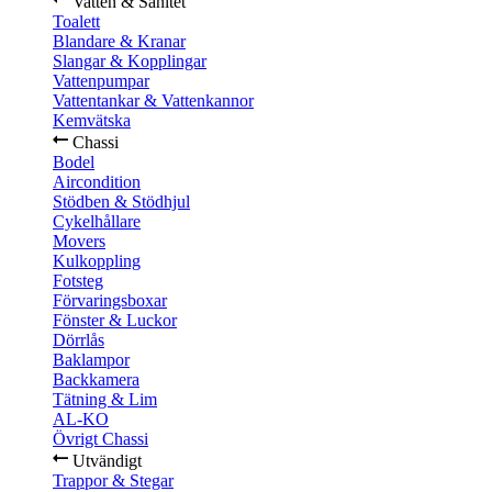
Vatten & Sanitet
Toalett
Blandare & Kranar
Slangar & Kopplingar
Vattenpumpar
Vattentankar & Vattenkannor
Kemvätska
Chassi
Bodel
Aircondition
Stödben & Stödhjul
Cykelhållare
Movers
Kulkoppling
Fotsteg
Förvaringsboxar
Fönster & Luckor
Dörrlås
Baklampor
Backkamera
Tätning & Lim
AL-KO
Övrigt Chassi
Utvändigt
Trappor & Stegar