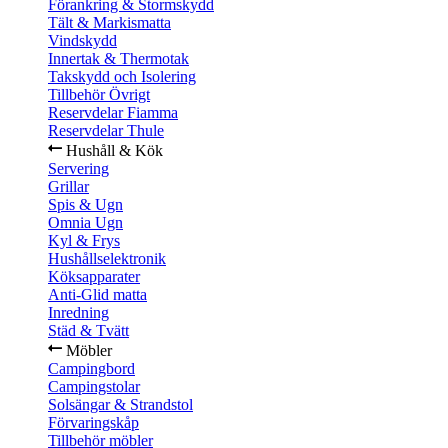
Förankring & Stormskydd
Tält & Markismatta
Vindskydd
Innertak & Thermotak
Takskydd och Isolering
Tillbehör Övrigt
Reservdelar Fiamma
Reservdelar Thule
Hushåll & Kök
Servering
Grillar
Spis & Ugn
Omnia Ugn
Kyl & Frys
Hushållselektronik
Köksapparater
Anti-Glid matta
Inredning
Städ & Tvätt
Möbler
Campingbord
Campingstolar
Solsängar & Strandstol
Förvaringskåp
Tillbehör möbler