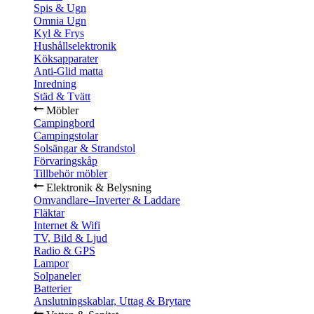
Spis & Ugn
Omnia Ugn
Kyl & Frys
Hushållselektronik
Köksapparater
Anti-Glid matta
Inredning
Städ & Tvätt
Möbler
Campingbord
Campingstolar
Solsängar & Strandstol
Förvaringskåp
Tillbehör möbler
Elektronik & Belysning
Omvandlare--Inverter & Laddare
Fläktar
Internet & Wifi
TV, Bild & Ljud
Radio & GPS
Lampor
Solpaneler
Batterier
Anslutningskablar, Uttag & Brytare