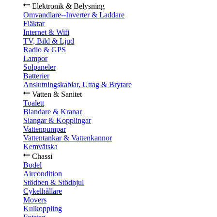
Elektronik & Belysning
Omvandlare--Inverter & Laddare
Fläktar
Internet & Wifi
TV, Bild & Ljud
Radio & GPS
Lampor
Solpaneler
Batterier
Anslutningskablar, Uttag & Brytare
Vatten & Sanitet
Toalett
Blandare & Kranar
Slangar & Kopplingar
Vattenpumpar
Vattentankar & Vattenkannor
Kemvätska
Chassi
Bodel
Aircondition
Stödben & Stödhjul
Cykelhållare
Movers
Kulkoppling