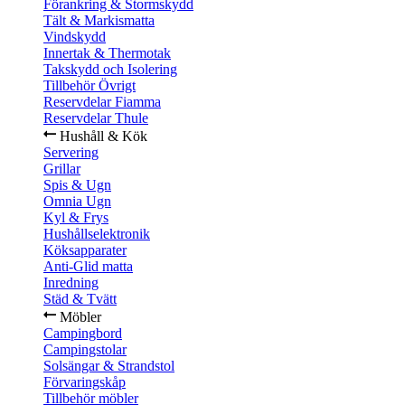
Förankring & Stormskydd
Tält & Markismatta
Vindskydd
Innertak & Thermotak
Takskydd och Isolering
Tillbehör Övrigt
Reservdelar Fiamma
Reservdelar Thule
Hushåll & Kök
Servering
Grillar
Spis & Ugn
Omnia Ugn
Kyl & Frys
Hushållselektronik
Köksapparater
Anti-Glid matta
Inredning
Städ & Tvätt
Möbler
Campingbord
Campingstolar
Solsängar & Strandstol
Förvaringskåp
Tillbehör möbler