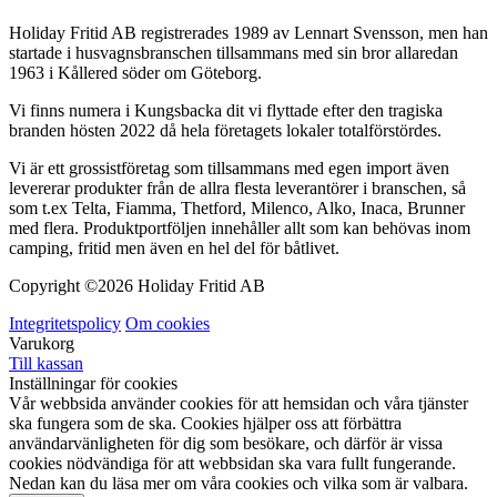
Holiday Fritid AB registrerades 1989 av Lennart Svensson, men han
startade i husvagnsbranschen tillsammans med sin bror allaredan
1963 i Kållered söder om Göteborg.
Vi finns numera i Kungsbacka dit vi flyttade efter den tragiska
branden hösten 2022 då hela företagets lokaler totalförstördes.
Vi är ett grossistföretag som tillsammans med egen import även
levererar produkter från de allra flesta leverantörer i branschen, så
som t.ex Telta, Fiamma, Thetford, Milenco, Alko, Inaca, Brunner
med flera. Produktportföljen innehåller allt som kan behövas inom
camping, fritid men även en hel del för båtlivet.
Copyright ©
2026 Holiday Fritid AB
Integritetspolicy
Om cookies
Varukorg
Till kassan
Inställningar för cookies
Vår webbsida använder cookies för att hemsidan och våra tjänster
ska fungera som de ska. Cookies hjälper oss att förbättra
användarvänligheten för dig som besökare, och därför är vissa
cookies nödvändiga för att webbsidan ska vara fullt fungerande.
Nedan kan du läsa mer om våra cookies och vilka som är valbara.