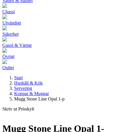
Vatten & Sanitet
Chassi
Utvändigt
Säkerhet
Gasol & Värme
Övrigt
Outlet
Start
Hushåll & Kök
Servering
Koppar & Muggar
Mugg Stone Line Opal 1-p
Skriv ut Prisskylt
Mugg Stone Line Opal 1-