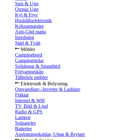
Spis & Ugn
Omnia Ugn
Kyl & Frys
Hushållselektronik
Köksapparater
Anti-Glid matta
Inredning
Städ & Tvätt
Möbler
Campingbord
Campingstolar
Solsängar & Strandstol
Förvaringskåp
Tillbehör möbler
Elektronik & Belysning
Omvandlare--Inverter & Laddare
Fläktar
Internet & Wifi
TV, Bild & Ljud
Radio & GPS
Lampor
Solpaneler
Batterier
Anslutningskablar, Uttag & Brytare