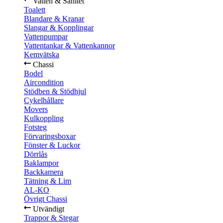
Vatten & Sanitet
Toalett
Blandare & Kranar
Slangar & Kopplingar
Vattenpumpar
Vattentankar & Vattenkannor
Kemvätska
Chassi
Bodel
Aircondition
Stödben & Stödhjul
Cykelhållare
Movers
Kulkoppling
Fotsteg
Förvaringsboxar
Fönster & Luckor
Dörrlås
Baklampor
Backkamera
Tätning & Lim
AL-KO
Övrigt Chassi
Utvändigt
Trappor & Stegar