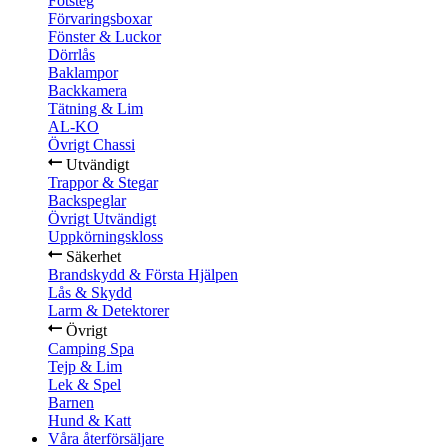
Fotsteg
Förvaringsboxar
Fönster & Luckor
Dörrlås
Baklampor
Backkamera
Tätning & Lim
AL-KO
Övrigt Chassi
Utvändigt
Trappor & Stegar
Backspeglar
Övrigt Utvändigt
Uppkörningskloss
Säkerhet
Brandskydd & Första Hjälpen
Lås & Skydd
Larm & Detektorer
Övrigt
Camping Spa
Tejp & Lim
Lek & Spel
Barnen
Hund & Katt
Våra återförsäljare