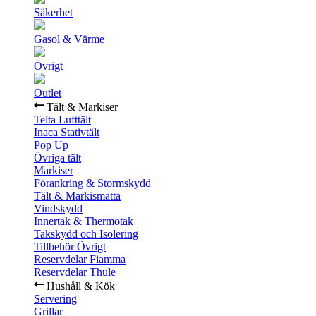
Säkerhet
Gasol & Värme
Övrigt
Outlet
Tält & Markiser
Telta Lufttält
Inaca Stativtält
Pop Up
Övriga tält
Markiser
Förankring & Stormskydd
Tält & Markismatta
Vindskydd
Innertak & Thermotak
Takskydd och Isolering
Tillbehör Övrigt
Reservdelar Fiamma
Reservdelar Thule
Hushåll & Kök
Servering
Grillar