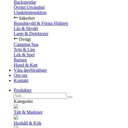
Backspeglar
Övrigt Utvändigt
Uppkörningskloss
Säkerhet
Brandskydd & Första Hjälpen
Lås & Skydd
Larm & Detektorer
Övrigt
Camping Spa
Tejp & Lim
Lek & Spel
Barnen
Hund & Katt
Våra återförsäljare
Om oss
Kontakt
Produkter
Kategorier
Tält & Markiser
Hushåll & Kök