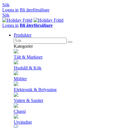
Sök
Logga in
Bli återförsäljare
Sök
Logga in
Bli återförsäljare
Produkter
Kategorier
Tält & Markiser
Hushåll & Kök
Möbler
Elektronik & Belysning
Vatten & Sanitet
Chassi
Utvändigt