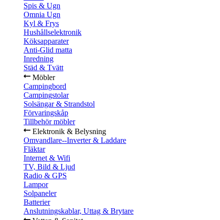
Spis & Ugn
Omnia Ugn
Kyl & Frys
Hushållselektronik
Köksapparater
Anti-Glid matta
Inredning
Städ & Tvätt
Möbler
Campingbord
Campingstolar
Solsängar & Strandstol
Förvaringskåp
Tillbehör möbler
Elektronik & Belysning
Omvandlare--Inverter & Laddare
Fläktar
Internet & Wifi
TV, Bild & Ljud
Radio & GPS
Lampor
Solpaneler
Batterier
Anslutningskablar, Uttag & Brytare