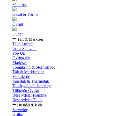
Säkerhet
Gasol & Värme
Övrigt
Outlet
Tält & Markiser
Telta Lufttält
Inaca Stativtält
Pop Up
Övriga tält
Markiser
Förankring & Stormskydd
Tält & Markismatta
Vindskydd
Innertak & Thermotak
Takskydd och Isolering
Tillbehör Övrigt
Reservdelar Fiamma
Reservdelar Thule
Hushåll & Kök
Servering
Grillar