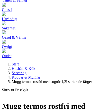
Vatten & Sanitet
Chassi
Utvändigt
Säkerhet
Gasol & Värme
Övrigt
Outlet
Start
Hushåll & Kök
Servering
Koppar & Muggar
Mugg termos rostfri med sugrör 1,2l sorterade färger
Skriv ut Prisskylt
Mugg termos rostfri med