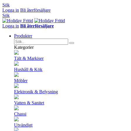
Sök
Logga in
Bli återförsäljare
Sök
Logga in
Bli återförsäljare
Produkter
Kategorier
Tält & Markiser
Hushåll & Kök
Möbler
Elektronik & Belysning
Vatten & Sanitet
Chassi
Utvändigt