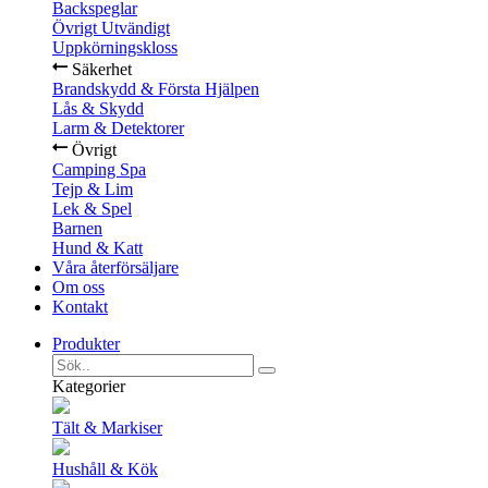
Backspeglar
Övrigt Utvändigt
Uppkörningskloss
Säkerhet
Brandskydd & Första Hjälpen
Lås & Skydd
Larm & Detektorer
Övrigt
Camping Spa
Tejp & Lim
Lek & Spel
Barnen
Hund & Katt
Våra återförsäljare
Om oss
Kontakt
Produkter
Kategorier
Tält & Markiser
Hushåll & Kök