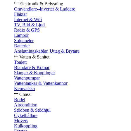
Elektronik & Belysning
Omvandlare--Inverter & Laddare
Fläktar
Internet & Wifi
TV, Bild & Ljud
Radio & GPS
Lampor
Solpaneler
Batterier
Anslutningskablar, Uttag & Brytare
Vatten & Sanitet
Toalett
Blandare & Kranar
Slangar & Kopplingar
Vattenpumpar
Vattentankar & Vattenkannor
Kemvätska
Chassi
Bodel
Aircondition
Stödben & Stödhjul
Cykelhållare
Movers
Kulkoppling