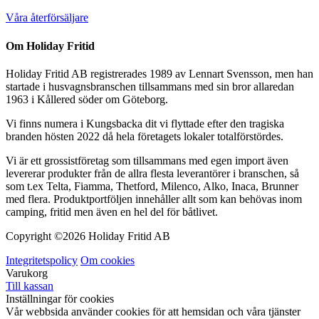
Våra återförsäljare
Om Holiday Fritid
Holiday Fritid AB registrerades 1989 av Lennart Svensson, men han
startade i husvagnsbranschen tillsammans med sin bror allaredan
1963 i Kållered söder om Göteborg.
Vi finns numera i Kungsbacka dit vi flyttade efter den tragiska
branden hösten 2022 då hela företagets lokaler totalförstördes.
Vi är ett grossistföretag som tillsammans med egen import även
levererar produkter från de allra flesta leverantörer i branschen, så
som t.ex Telta, Fiamma, Thetford, Milenco, Alko, Inaca, Brunner
med flera. Produktportföljen innehåller allt som kan behövas inom
camping, fritid men även en hel del för båtlivet.
Copyright ©
2026 Holiday Fritid AB
Integritetspolicy
Om cookies
Varukorg
Till kassan
Inställningar för cookies
Vår webbsida använder cookies för att hemsidan och våra tjänster