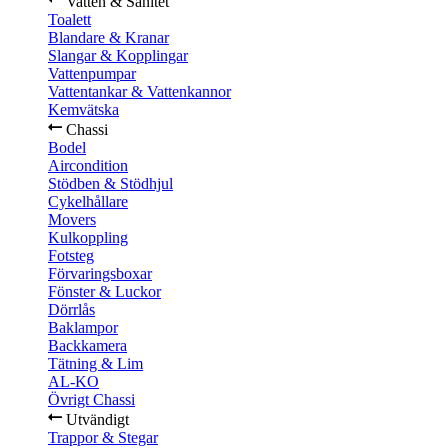
Vatten & Sanitet
Toalett
Blandare & Kranar
Slangar & Kopplingar
Vattenpumpar
Vattentankar & Vattenkannor
Kemvätska
Chassi
Bodel
Aircondition
Stödben & Stödhjul
Cykelhållare
Movers
Kulkoppling
Fotsteg
Förvaringsboxar
Fönster & Luckor
Dörrlås
Baklampor
Backkamera
Tätning & Lim
AL-KO
Övrigt Chassi
Utvändigt
Trappor & Stegar