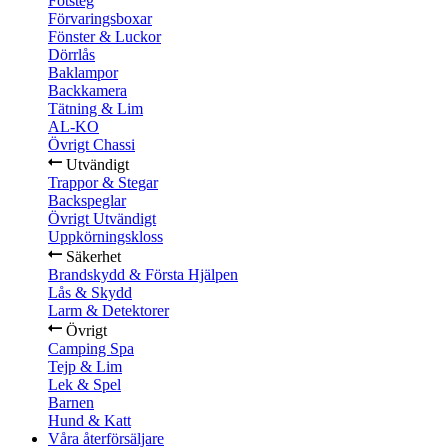
Fotsteg
Förvaringsboxar
Fönster & Luckor
Dörrlås
Baklampor
Backkamera
Tätning & Lim
AL-KO
Övrigt Chassi
Utvändigt
Trappor & Stegar
Backspeglar
Övrigt Utvändigt
Uppkörningskloss
Säkerhet
Brandskydd & Första Hjälpen
Lås & Skydd
Larm & Detektorer
Övrigt
Camping Spa
Tejp & Lim
Lek & Spel
Barnen
Hund & Katt
Våra återförsäljare