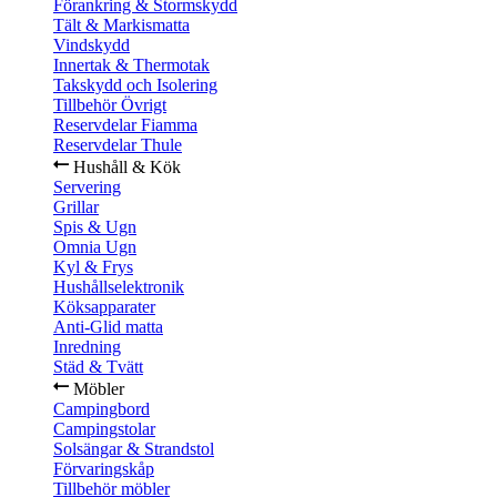
Förankring & Stormskydd
Tält & Markismatta
Vindskydd
Innertak & Thermotak
Takskydd och Isolering
Tillbehör Övrigt
Reservdelar Fiamma
Reservdelar Thule
Hushåll & Kök
Servering
Grillar
Spis & Ugn
Omnia Ugn
Kyl & Frys
Hushållselektronik
Köksapparater
Anti-Glid matta
Inredning
Städ & Tvätt
Möbler
Campingbord
Campingstolar
Solsängar & Strandstol
Förvaringskåp
Tillbehör möbler