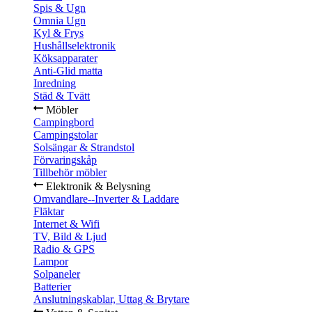
Spis & Ugn
Omnia Ugn
Kyl & Frys
Hushållselektronik
Köksapparater
Anti-Glid matta
Inredning
Städ & Tvätt
Möbler
Campingbord
Campingstolar
Solsängar & Strandstol
Förvaringskåp
Tillbehör möbler
Elektronik & Belysning
Omvandlare--Inverter & Laddare
Fläktar
Internet & Wifi
TV, Bild & Ljud
Radio & GPS
Lampor
Solpaneler
Batterier
Anslutningskablar, Uttag & Brytare