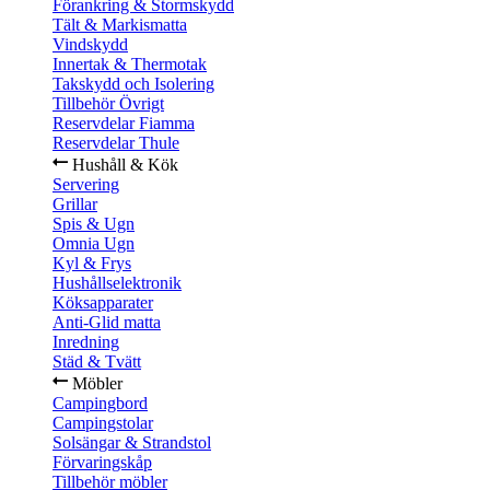
Förankring & Stormskydd
Tält & Markismatta
Vindskydd
Innertak & Thermotak
Takskydd och Isolering
Tillbehör Övrigt
Reservdelar Fiamma
Reservdelar Thule
Hushåll & Kök
Servering
Grillar
Spis & Ugn
Omnia Ugn
Kyl & Frys
Hushållselektronik
Köksapparater
Anti-Glid matta
Inredning
Städ & Tvätt
Möbler
Campingbord
Campingstolar
Solsängar & Strandstol
Förvaringskåp
Tillbehör möbler