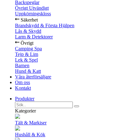
Backspeglar
Övrigt Utvändigt
Uppkörningskloss
Säkerhet
Brandskydd & Första Hjälpen
Lås & Skydd
Larm & Detektorer
Övrigt
Camping Spa
Tejp & Lim
Lek & Spel
Barnen
Hund & Katt
Våra återförsäljare
Om oss
Kontakt
Produkter
Kategorier
Tält & Markiser
Hushåll & Kök