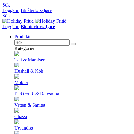
Sök
Logga in
Bli återförsäljare
Sök
Logga in
Bli återförsäljare
Produkter
Kategorier
Tält & Markiser
Hushåll & Kök
Möbler
Elektronik & Belysning
Vatten & Sanitet
Chassi
Utvändigt