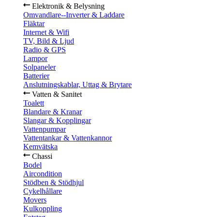
Elektronik & Belysning
Omvandlare--Inverter & Laddare
Fläktar
Internet & Wifi
TV, Bild & Ljud
Radio & GPS
Lampor
Solpaneler
Batterier
Anslutningskablar, Uttag & Brytare
Vatten & Sanitet
Toalett
Blandare & Kranar
Slangar & Kopplingar
Vattenpumpar
Vattentankar & Vattenkannor
Kemvätska
Chassi
Bodel
Aircondition
Stödben & Stödhjul
Cykelhållare
Movers
Kulkoppling