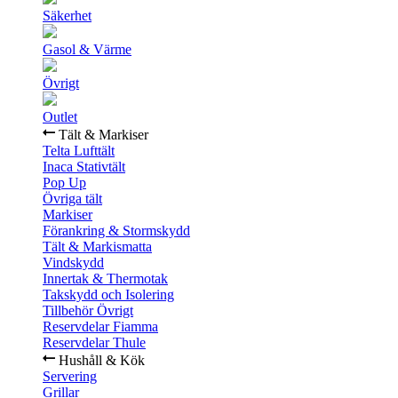
Säkerhet
Gasol & Värme
Övrigt
Outlet
Tält & Markiser
Telta Lufttält
Inaca Stativtält
Pop Up
Övriga tält
Markiser
Förankring & Stormskydd
Tält & Markismatta
Vindskydd
Innertak & Thermotak
Takskydd och Isolering
Tillbehör Övrigt
Reservdelar Fiamma
Reservdelar Thule
Hushåll & Kök
Servering
Grillar