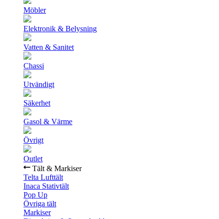
Möbler
Elektronik & Belysning
Vatten & Sanitet
Chassi
Utvändigt
Säkerhet
Gasol & Värme
Övrigt
Outlet
Tält & Markiser
Telta Lufttält
Inaca Stativtält
Pop Up
Övriga tält
Markiser