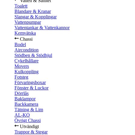
Vatten & Sanitet
Toalett
Blandare & Kranar
Slangar & Kopplingar
Vattenpumpar
Vattentankar & Vattenkannor
Kemvätska
Chassi
Bodel
Aircondition
Stödben & Stödhjul
Cykelhållare
Movers
Kulkoppling
Fotsteg
Förvaringsboxar
Fönster & Luckor
Dörrlås
Baklampor
Backkamera
Tätning & Lim
AL-KO
Övrigt Chassi
Utvändigt
Trappor & Stegar