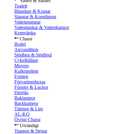
Vatten & Sanitet
Toalett
Blandare & Kranar
Slangar & Kopplingar
Vattenpumpar
Vattentankar & Vattenkannor
Kemvätska
Chassi
Bodel
Aircondition
Stödben & Stödhjul
Cykelhållare
Movers
Kulkoppling
Fotsteg
Förvaringsboxar
Fönster & Luckor
Dörrlås
Baklampor
Backkamera
Tätning & Lim
AL-KO
Övrigt Chassi
Utvändigt
Trappor & Stegar