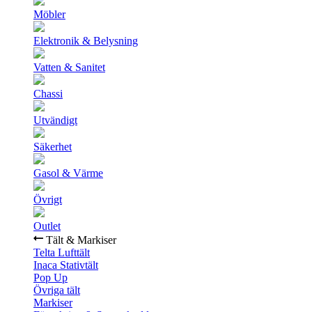
Möbler
Elektronik & Belysning
Vatten & Sanitet
Chassi
Utvändigt
Säkerhet
Gasol & Värme
Övrigt
Outlet
Tält & Markiser
Telta Lufttält
Inaca Stativtält
Pop Up
Övriga tält
Markiser