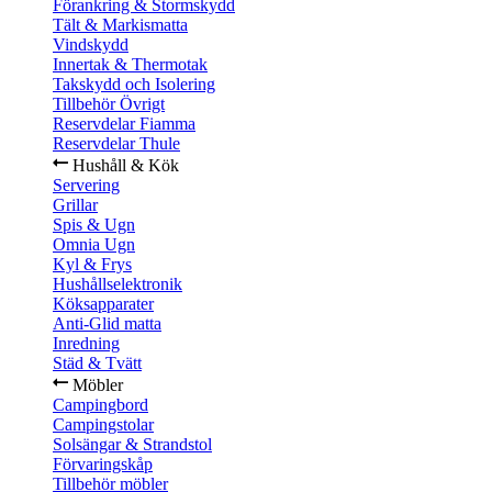
Förankring & Stormskydd
Tält & Markismatta
Vindskydd
Innertak & Thermotak
Takskydd och Isolering
Tillbehör Övrigt
Reservdelar Fiamma
Reservdelar Thule
Hushåll & Kök
Servering
Grillar
Spis & Ugn
Omnia Ugn
Kyl & Frys
Hushållselektronik
Köksapparater
Anti-Glid matta
Inredning
Städ & Tvätt
Möbler
Campingbord
Campingstolar
Solsängar & Strandstol
Förvaringskåp
Tillbehör möbler