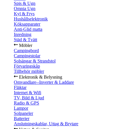
Spis & Ugn
Omnia Ugn
Kyl & Frys
Hushållselektronik
Köksapparater
Anti-Glid matta
Inredning
Städ & Tvätt
Möbler
Campingbord
Campingstolar
Solsängar & Strandstol
Förvaringskåp
Tillbehör möbler
Elektronik & Belysning
Omvandlare--Inverter & Laddare
Fläktar
Internet & Wifi
TV, Bild & Ljud
Radio & GPS
Lampor
Solpaneler
Batterier
Anslutningskablar, Uttag & Brytare