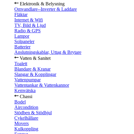
Elektronik & Belysning
Omvandlare--Inverter & Laddare
Fläktar
Internet & Wifi
TV, Bild & Ljud
Radio & GPS
Lampor
Solpaneler
Batterier
Anslutningskablar, Uttag & Brytare
Vatten & Sanitet
Toalett
Blandare & Kranar
Slangar & Kopplingar
Vattenpumpar
Vattentankar & Vattenkannor
Kemvätska
Chassi
Bodel
Aircondition
Stödben & Stödhjul
Cykelhållare
Movers
Kulkoppling