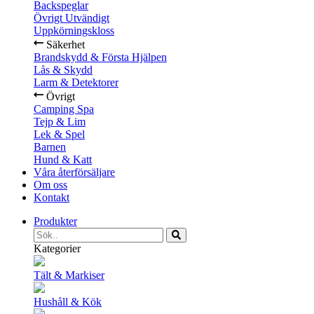
Backspeglar
Övrigt Utvändigt
Uppkörningskloss
Säkerhet
Brandskydd & Första Hjälpen
Lås & Skydd
Larm & Detektorer
Övrigt
Camping Spa
Tejp & Lim
Lek & Spel
Barnen
Hund & Katt
Våra återförsäljare
Om oss
Kontakt
Produkter
Kategorier
Tält & Markiser
Hushåll & Kök