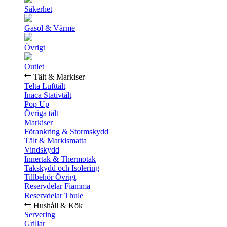
Säkerhet
Gasol & Värme
Övrigt
Outlet
Tält & Markiser
Telta Lufttält
Inaca Stativtält
Pop Up
Övriga tält
Markiser
Förankring & Stormskydd
Tält & Markismatta
Vindskydd
Innertak & Thermotak
Takskydd och Isolering
Tillbehör Övrigt
Reservdelar Fiamma
Reservdelar Thule
Hushåll & Kök
Servering
Grillar