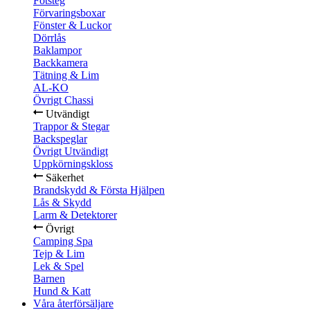
Fotsteg
Förvaringsboxar
Fönster & Luckor
Dörrlås
Baklampor
Backkamera
Tätning & Lim
AL-KO
Övrigt Chassi
Utvändigt
Trappor & Stegar
Backspeglar
Övrigt Utvändigt
Uppkörningskloss
Säkerhet
Brandskydd & Första Hjälpen
Lås & Skydd
Larm & Detektorer
Övrigt
Camping Spa
Tejp & Lim
Lek & Spel
Barnen
Hund & Katt
Våra återförsäljare