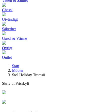
Vatten & Sanitet
Chassi
Utvändigt
Säkerhet
Gasol & Värme
Övrigt
Outlet
Start
Möbler
Stol Holiday Tromsö
Skriv ut Prisskylt