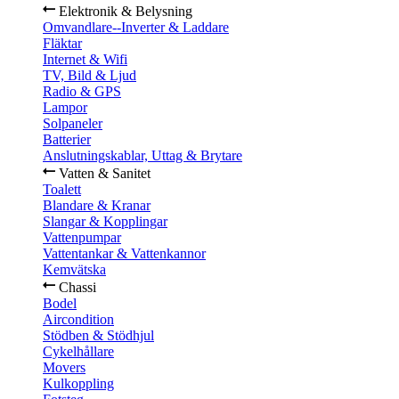
Elektronik & Belysning
Omvandlare--Inverter & Laddare
Fläktar
Internet & Wifi
TV, Bild & Ljud
Radio & GPS
Lampor
Solpaneler
Batterier
Anslutningskablar, Uttag & Brytare
Vatten & Sanitet
Toalett
Blandare & Kranar
Slangar & Kopplingar
Vattenpumpar
Vattentankar & Vattenkannor
Kemvätska
Chassi
Bodel
Aircondition
Stödben & Stödhjul
Cykelhållare
Movers
Kulkoppling