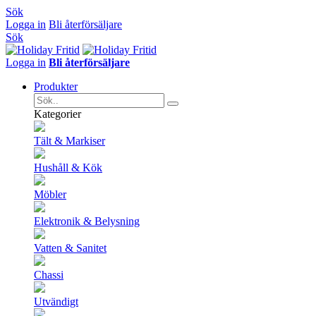
Sök
Logga in
Bli återförsäljare
Sök
Logga in
Bli återförsäljare
Produkter
Kategorier
Tält & Markiser
Hushåll & Kök
Möbler
Elektronik & Belysning
Vatten & Sanitet
Chassi
Utvändigt