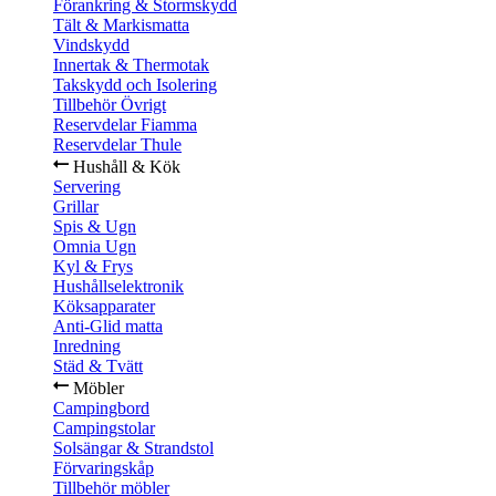
Förankring & Stormskydd
Tält & Markismatta
Vindskydd
Innertak & Thermotak
Takskydd och Isolering
Tillbehör Övrigt
Reservdelar Fiamma
Reservdelar Thule
Hushåll & Kök
Servering
Grillar
Spis & Ugn
Omnia Ugn
Kyl & Frys
Hushållselektronik
Köksapparater
Anti-Glid matta
Inredning
Städ & Tvätt
Möbler
Campingbord
Campingstolar
Solsängar & Strandstol
Förvaringskåp
Tillbehör möbler