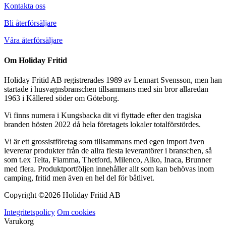
Kontakta oss
Bli återförsäljare
Våra återförsäljare
Om Holiday Fritid
Holiday Fritid AB registrerades 1989 av Lennart Svensson, men han
startade i husvagnsbranschen tillsammans med sin bror allaredan
1963 i Kållered söder om Göteborg.
Vi finns numera i Kungsbacka dit vi flyttade efter den tragiska
branden hösten 2022 då hela företagets lokaler totalförstördes.
Vi är ett grossistföretag som tillsammans med egen import även
levererar produkter från de allra flesta leverantörer i branschen, så
som t.ex Telta, Fiamma, Thetford, Milenco, Alko, Inaca, Brunner
med flera. Produktportföljen innehåller allt som kan behövas inom
camping, fritid men även en hel del för båtlivet.
Copyright ©
2026 Holiday Fritid AB
Integritetspolicy
Om cookies
Varukorg