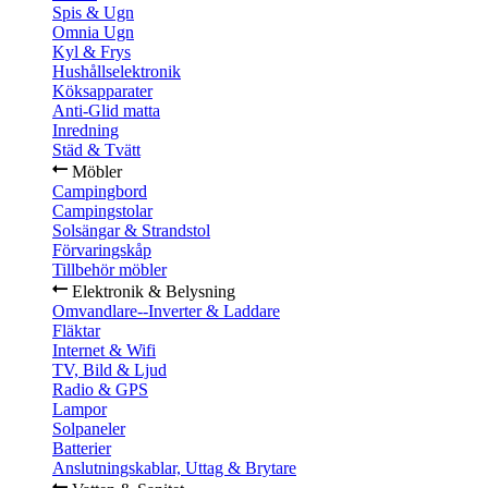
Spis & Ugn
Omnia Ugn
Kyl & Frys
Hushållselektronik
Köksapparater
Anti-Glid matta
Inredning
Städ & Tvätt
Möbler
Campingbord
Campingstolar
Solsängar & Strandstol
Förvaringskåp
Tillbehör möbler
Elektronik & Belysning
Omvandlare--Inverter & Laddare
Fläktar
Internet & Wifi
TV, Bild & Ljud
Radio & GPS
Lampor
Solpaneler
Batterier
Anslutningskablar, Uttag & Brytare