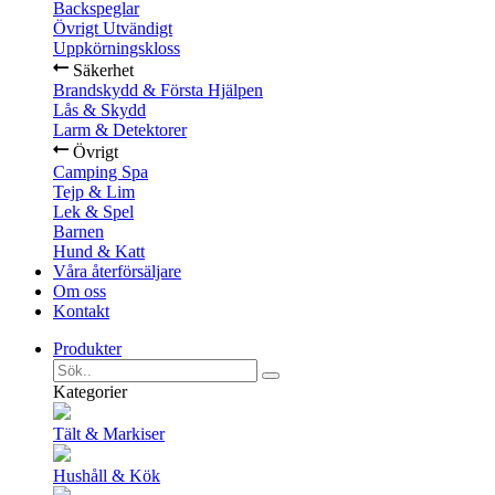
Backspeglar
Övrigt Utvändigt
Uppkörningskloss
Säkerhet
Brandskydd & Första Hjälpen
Lås & Skydd
Larm & Detektorer
Övrigt
Camping Spa
Tejp & Lim
Lek & Spel
Barnen
Hund & Katt
Våra återförsäljare
Om oss
Kontakt
Produkter
Kategorier
Tält & Markiser
Hushåll & Kök