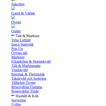
Säkerhet
Gasol & Värme
Övrigt
Outlet
Tält & Markiser
Telta Lufttält
Inaca Stativtält
Pop Up
Övriga tält
Markiser
Förankring & Stormskydd
Tält & Markismatta
Vindskydd
Innertak & Thermotak
Takskydd och Isolering
Tillbehör Övrigt
Reservdelar Fiamma
Reservdelar Thule
Hushåll & Kök
Servering
Grillar