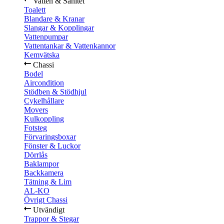
Vatten & Sanitet
Toalett
Blandare & Kranar
Slangar & Kopplingar
Vattenpumpar
Vattentankar & Vattenkannor
Kemvätska
Chassi
Bodel
Aircondition
Stödben & Stödhjul
Cykelhållare
Movers
Kulkoppling
Fotsteg
Förvaringsboxar
Fönster & Luckor
Dörrlås
Baklampor
Backkamera
Tätning & Lim
AL-KO
Övrigt Chassi
Utvändigt
Trappor & Stegar