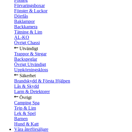
Fotsteg
Förvaringsboxar
Fönster & Luckor
Dörrlås
Baklampor
Backkamera
Tätning & Lim
AL-KO
Övrigt Chassi
Utvändigt
Trappor & Stegar
Backspeglar
Övrigt Utvändigt
Uppkörningskloss
Säkerhet
Brandskydd & Första Hjälpen
Lås & Skydd
Larm & Detektorer
Övrigt
Camping Spa
Tejp & Lim
Lek & Spel
Barnen
Hund & Katt
Våra återförsäljare