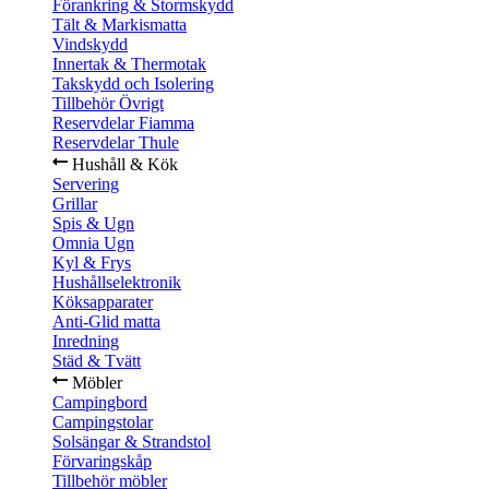
Förankring & Stormskydd
Tält & Markismatta
Vindskydd
Innertak & Thermotak
Takskydd och Isolering
Tillbehör Övrigt
Reservdelar Fiamma
Reservdelar Thule
Hushåll & Kök
Servering
Grillar
Spis & Ugn
Omnia Ugn
Kyl & Frys
Hushållselektronik
Köksapparater
Anti-Glid matta
Inredning
Städ & Tvätt
Möbler
Campingbord
Campingstolar
Solsängar & Strandstol
Förvaringskåp
Tillbehör möbler