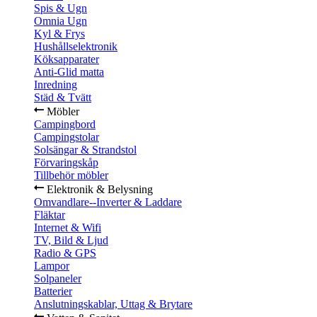
Spis & Ugn
Omnia Ugn
Kyl & Frys
Hushållselektronik
Köksapparater
Anti-Glid matta
Inredning
Städ & Tvätt
Möbler
Campingbord
Campingstolar
Solsängar & Strandstol
Förvaringskåp
Tillbehör möbler
Elektronik & Belysning
Omvandlare--Inverter & Laddare
Fläktar
Internet & Wifi
TV, Bild & Ljud
Radio & GPS
Lampor
Solpaneler
Batterier
Anslutningskablar, Uttag & Brytare