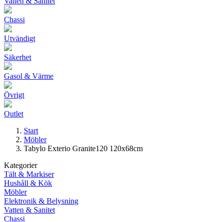
Vatten & Sanitet
Chassi
Utvändigt
Säkerhet
Gasol & Värme
Övrigt
Outlet
Start
Möbler
Tabylo Exterio Granite120 120x68cm
Kategorier
Tält & Markiser
Hushåll & Kök
Möbler
Elektronik & Belysning
Vatten & Sanitet
Chassi