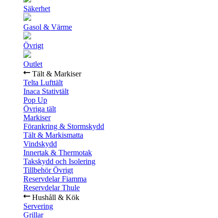
Säkerhet
Gasol & Värme
Övrigt
Outlet
Tält & Markiser
Telta Lufttält
Inaca Stativtält
Pop Up
Övriga tält
Markiser
Förankring & Stormskydd
Tält & Markismatta
Vindskydd
Innertak & Thermotak
Takskydd och Isolering
Tillbehör Övrigt
Reservdelar Fiamma
Reservdelar Thule
Hushåll & Kök
Servering
Grillar