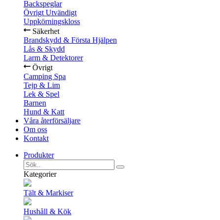
Backspeglar
Övrigt Utvändigt
Uppkörningskloss
Säkerhet
Brandskydd & Första Hjälpen
Lås & Skydd
Larm & Detektorer
Övrigt
Camping Spa
Tejp & Lim
Lek & Spel
Barnen
Hund & Katt
Våra återförsäljare
Om oss
Kontakt
Produkter
Kategorier
Tält & Markiser
Hushåll & Kök