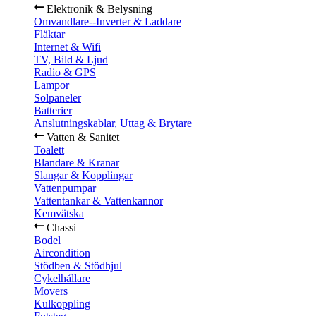
Elektronik & Belysning
Omvandlare--Inverter & Laddare
Fläktar
Internet & Wifi
TV, Bild & Ljud
Radio & GPS
Lampor
Solpaneler
Batterier
Anslutningskablar, Uttag & Brytare
Vatten & Sanitet
Toalett
Blandare & Kranar
Slangar & Kopplingar
Vattenpumpar
Vattentankar & Vattenkannor
Kemvätska
Chassi
Bodel
Aircondition
Stödben & Stödhjul
Cykelhållare
Movers
Kulkoppling