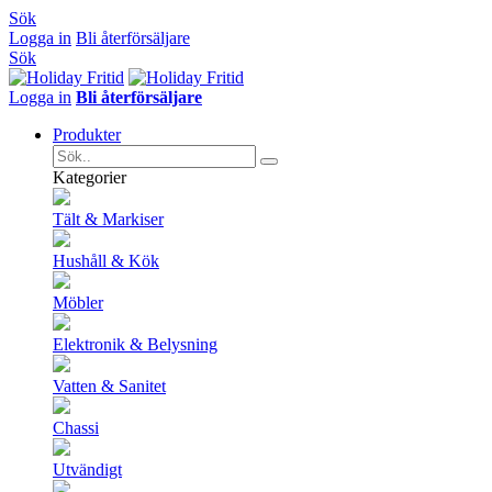
Sök
Logga in
Bli återförsäljare
Sök
Logga in
Bli återförsäljare
Produkter
Kategorier
Tält & Markiser
Hushåll & Kök
Möbler
Elektronik & Belysning
Vatten & Sanitet
Chassi
Utvändigt