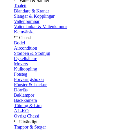
Vatten & Sanitet
Toalett
Blandare & Kranar
Slangar & Kopplingar
Vattenpumpar
Vattentankar & Vattenkannor
Kemvätska
Chassi
Bodel
Aircondition
Stödben & Stödhjul
Cykelhållare
Movers
Kulkoppling
Fotsteg
Förvaringsboxar
Fönster & Luckor
Dörrlås
Baklampor
Backkamera
Tätning & Lim
AL-KO
Övrigt Chassi
Utvändigt
Trappor & Stegar