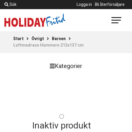
Sök
Logga in
Bli återförsäljare
Start
Övrigt
Barnen
Luftmadrass Hummern 213x137 cm
Kategorier
Inaktiv produkt