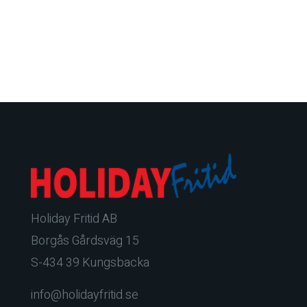
Holiday Fritid AB
Borgås Gårdsväg 15
S-434 39 Kungsbacka
info@holidayfritid.se