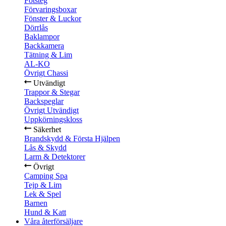
Fotsteg
Förvaringsboxar
Fönster & Luckor
Dörrlås
Baklampor
Backkamera
Tätning & Lim
AL-KO
Övrigt Chassi
Utvändigt
Trappor & Stegar
Backspeglar
Övrigt Utvändigt
Uppkörningskloss
Säkerhet
Brandskydd & Första Hjälpen
Lås & Skydd
Larm & Detektorer
Övrigt
Camping Spa
Tejp & Lim
Lek & Spel
Barnen
Hund & Katt
Våra återförsäljare