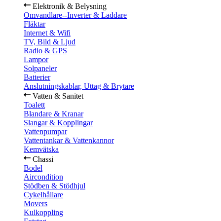
Elektronik & Belysning
Omvandlare--Inverter & Laddare
Fläktar
Internet & Wifi
TV, Bild & Ljud
Radio & GPS
Lampor
Solpaneler
Batterier
Anslutningskablar, Uttag & Brytare
Vatten & Sanitet
Toalett
Blandare & Kranar
Slangar & Kopplingar
Vattenpumpar
Vattentankar & Vattenkannor
Kemvätska
Chassi
Bodel
Aircondition
Stödben & Stödhjul
Cykelhållare
Movers
Kulkoppling