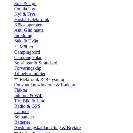
Spis & Ugn
Omnia Ugn
Kyl & Frys
Hushållselektronik
Köksapparater
Anti-Glid matta
Inredning
Städ & Tvätt
Möbler
Campingbord
Campingstolar
Solsängar & Strandstol
Förvaringskåp
Tillbehör möbler
Elektronik & Belysning
Omvandlare--Inverter & Laddare
Fläktar
Internet & Wifi
TV, Bild & Ljud
Radio & GPS
Lampor
Solpaneler
Batterier
Anslutningskablar, Uttag & Brytare