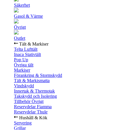
Säkerhet
Gasol & Värme
Övrigt
Outlet
Tält & Markiser
Telta Lufttält
Inaca Stativtält
Pop Up
Övriga tält
Markiser
Förankring & Stormskydd
Tält & Markismatta
Vindskydd
Innertak & Thermotak
Takskydd och Isolering
Tillbehör Övrigt
Reservdelar Fiamma
Reservdelar Thule
Hushåll & Kök
Servering
Grillar