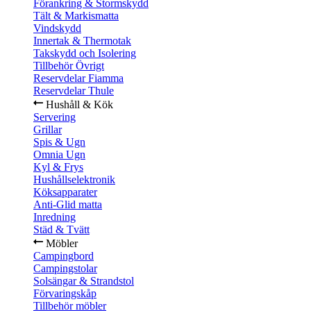
Förankring & Stormskydd
Tält & Markismatta
Vindskydd
Innertak & Thermotak
Takskydd och Isolering
Tillbehör Övrigt
Reservdelar Fiamma
Reservdelar Thule
Hushåll & Kök
Servering
Grillar
Spis & Ugn
Omnia Ugn
Kyl & Frys
Hushållselektronik
Köksapparater
Anti-Glid matta
Inredning
Städ & Tvätt
Möbler
Campingbord
Campingstolar
Solsängar & Strandstol
Förvaringskåp
Tillbehör möbler