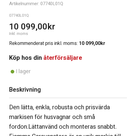
Artikelnummer: 07740L01Q
07740L01Q
10 099,00
kr
Inkl. moms
Rekommenderat pris inkl. moms:
10 099,00
kr
Köp hos din
återförsäljare
I lager
Beskrivning
Den lätta, enkla, robusta och prisvärda
markisen för husvagnar och små
fordon.Lättanvänd och monteras snabbt.