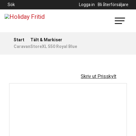
Sök
Logga in
Bli återförsäljare
Start
Tält & Markiser
CaravanStoreXL 550 Royal Blue
Skriv ut Prisskylt