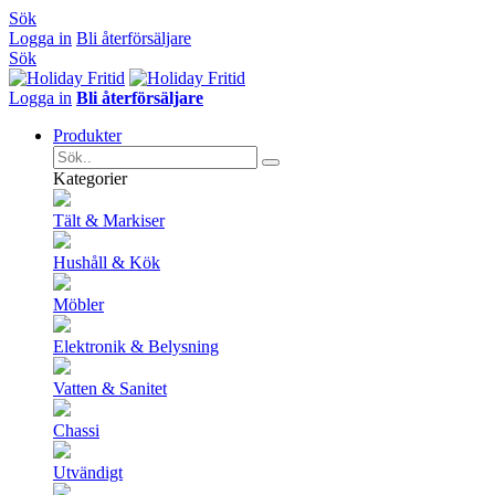
Sök
Logga in
Bli återförsäljare
Sök
Logga in
Bli återförsäljare
Produkter
Kategorier
Tält & Markiser
Hushåll & Kök
Möbler
Elektronik & Belysning
Vatten & Sanitet
Chassi
Utvändigt