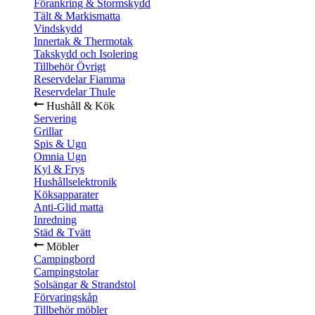
Förankring & Stormskydd
Tält & Markismatta
Vindskydd
Innertak & Thermotak
Takskydd och Isolering
Tillbehör Övrigt
Reservdelar Fiamma
Reservdelar Thule
Hushåll & Kök
Servering
Grillar
Spis & Ugn
Omnia Ugn
Kyl & Frys
Hushållselektronik
Köksapparater
Anti-Glid matta
Inredning
Städ & Tvätt
Möbler
Campingbord
Campingstolar
Solsängar & Strandstol
Förvaringskåp
Tillbehör möbler