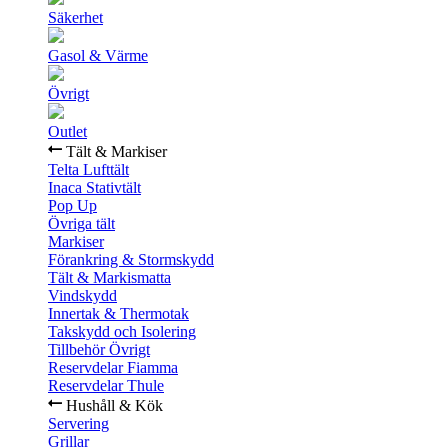
Säkerhet
Gasol & Värme
Övrigt
Outlet
Tält & Markiser
Telta Lufttält
Inaca Stativtält
Pop Up
Övriga tält
Markiser
Förankring & Stormskydd
Tält & Markismatta
Vindskydd
Innertak & Thermotak
Takskydd och Isolering
Tillbehör Övrigt
Reservdelar Fiamma
Reservdelar Thule
Hushåll & Kök
Servering
Grillar