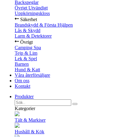
Backspeglar
Övrigt Utvändigt
Uppkörningskloss
Säkerhet
Brandskydd & Första Hjälpen
Lås & Skydd
Larm & Detektorer
Övrigt
Camping Spa
Tejp & Lim
Lek & Spel
Barnen
Hund & Katt
Våra återförsäljare
Om oss
Kontakt
Produkter
Kategorier
Tält & Markiser
Hushåll & Kök