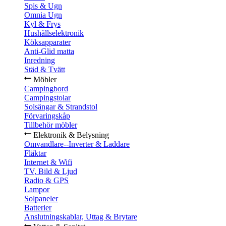
Spis & Ugn
Omnia Ugn
Kyl & Frys
Hushållselektronik
Köksapparater
Anti-Glid matta
Inredning
Städ & Tvätt
Möbler
Campingbord
Campingstolar
Solsängar & Strandstol
Förvaringskåp
Tillbehör möbler
Elektronik & Belysning
Omvandlare--Inverter & Laddare
Fläktar
Internet & Wifi
TV, Bild & Ljud
Radio & GPS
Lampor
Solpaneler
Batterier
Anslutningskablar, Uttag & Brytare