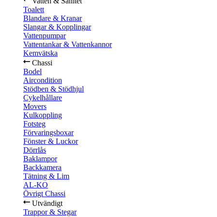
Vatten & Sanitet
Toalett
Blandare & Kranar
Slangar & Kopplingar
Vattenpumpar
Vattentankar & Vattenkannor
Kemvätska
Chassi
Bodel
Aircondition
Stödben & Stödhjul
Cykelhållare
Movers
Kulkoppling
Fotsteg
Förvaringsboxar
Fönster & Luckor
Dörrlås
Baklampor
Backkamera
Tätning & Lim
AL-KO
Övrigt Chassi
Utvändigt
Trappor & Stegar