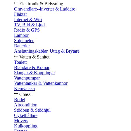
Elektronik & Belysning
Omvandlare--Inverter & Laddare
Fläktar
Internet & Wifi
TV, Bild & Ljud
Radio & GPS
Lampor
Solpaneler
Batterier
Anslutningskablar, Uttag & Brytare
Vatten & Sanitet
Toalett
Blandare & Kranar
Slangar & Kopplingar
Vattenpumpar
Vattentankar & Vattenkannor
Kemvätska
Chassi
Bodel
Aircondition
Stödben & Stödhjul
Cykelhållare
Movers
Kulkoppling