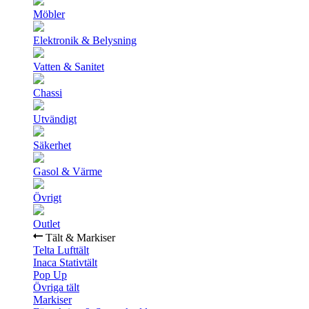
Möbler
Elektronik & Belysning
Vatten & Sanitet
Chassi
Utvändigt
Säkerhet
Gasol & Värme
Övrigt
Outlet
Tält & Markiser
Telta Lufttält
Inaca Stativtält
Pop Up
Övriga tält
Markiser