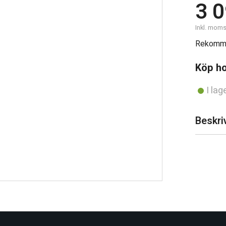
3 
Vatten & Sanitet
Inkl. mom
Rekomme
Köp h
Säkerhet
I lag
Beskri
Övrigt
Out