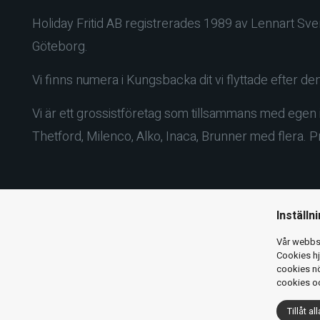
Holiday Fritid AB registrerades 1989 av Lennart Sv
Göteborg.
Vi finns numera i Kungsbacka dit vi flyttade efter d
Vi är ett grossistföretag som tillsammans med egen i
Thetford, Milenco, Alko, Inaca, Brunner med flera. P
Inställn
Vår webbsi
Cookies hj
cookies nö
cookies oc
Copyright ©
2026 Holiday Fritid AB
Tillåt all