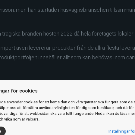
ensson, men han startade i husvagnsbranschen tillsamman
en tragiska branden hösten 2022 då hela företagets lokaler 
mport även levererar produkter från de allra flesta levera
roduktportföljen innehåller allt som kan behövas inom campi
ingar för cookies
da använder cookies för att hemsidan och våra tjänster ska fungera som de 
älper oss att förbättra användarvänligheten för dig som besökare, och därför 
dvändiga för att webbsidan ska vara fullt fungerande. Nedan kan du läsa me
h vilka som är valbara.
a
Inställningar f