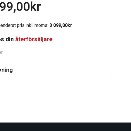
099,00
kr
Chassi
s
nderat pris inkl. moms:
3 099,00
kr
os din
återförsäljare
Gasol & Värme
er
vning
let