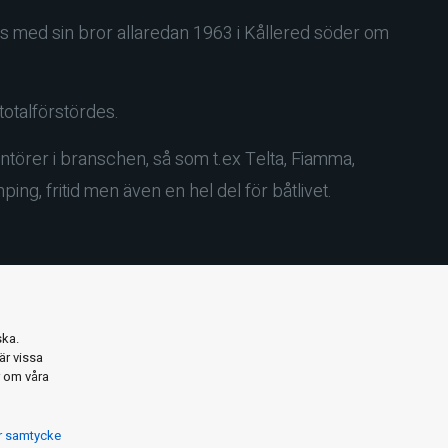
s med sin bror allaredan 1963 i Kållered söder om
totalförstördes.
ntörer i branschen, så som t.ex Telta, Fiamma,
ng, fritid men även en hel del för båtlivet.
ska.
är vissa
r om våra
Integritetspolicy
Om cookies
ör samtycke