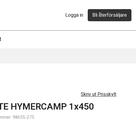
Logga in
Bli återförsäljare
t
Skriv ut Prisskylt
TE HYMERCAMP 1x450
Möbler
ummer: 98655-275