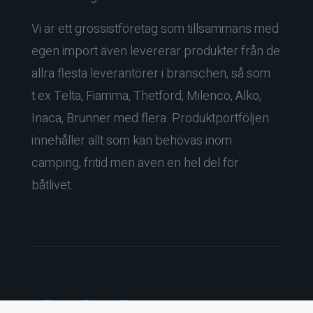
Vi är ett grossistföretag som tillsammans med
egen import även levererar produkter från de
allra flesta leverantörer i branschen, så som
t.ex Telta, Fiamma, Thetford, Milenco, Alko,
Inaca, Brunner med flera. Produktportföljen
innehåller allt som kan behövas inom
camping, fritid men även en hel del för
båtlivet.