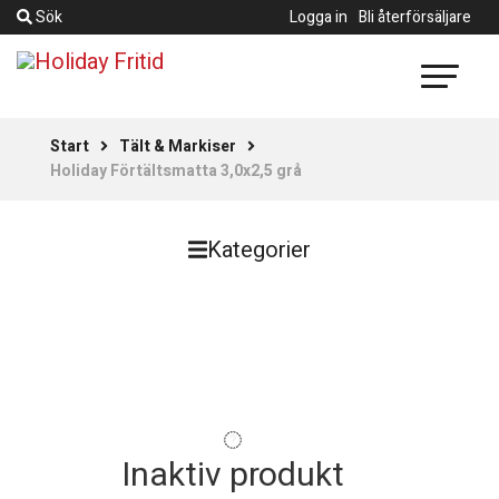
Sök
Logga in
Bli återförsäljare
Start
Tält & Markiser
Holiday Förtältsmatta 3,0x2,5 grå
Kategorier
Inaktiv produkt