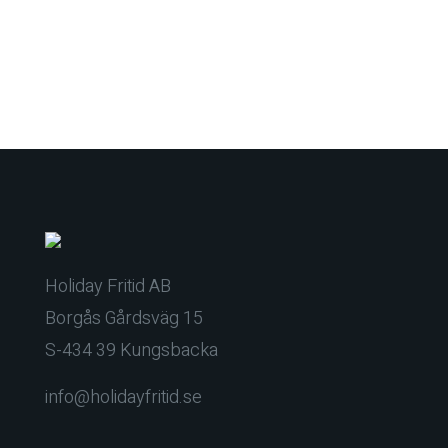
Holiday Fritid AB
Borgås Gårdsväg 15
S-434 39 Kungsbacka
info@holidayfritid.se