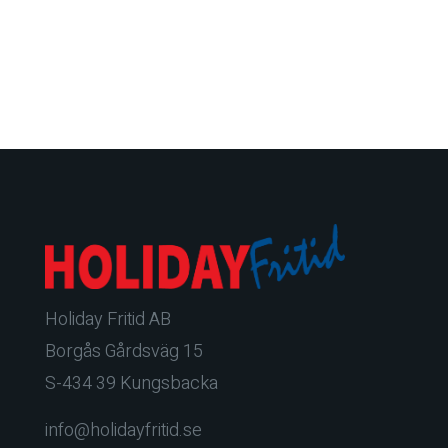
Holiday Fritid AB
Borgås Gårdsväg 15
S-434 39 Kungsbacka
info@holidayfritid.se