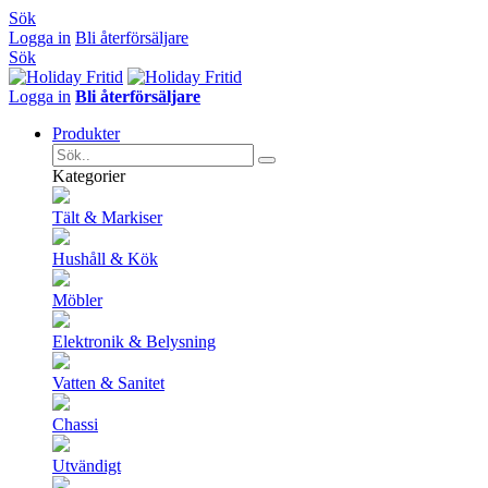
Sök
Logga in
Bli återförsäljare
Sök
Logga in
Bli återförsäljare
Produkter
Kategorier
Tält & Markiser
Hushåll & Kök
Möbler
Elektronik & Belysning
Vatten & Sanitet
Chassi
Utvändigt