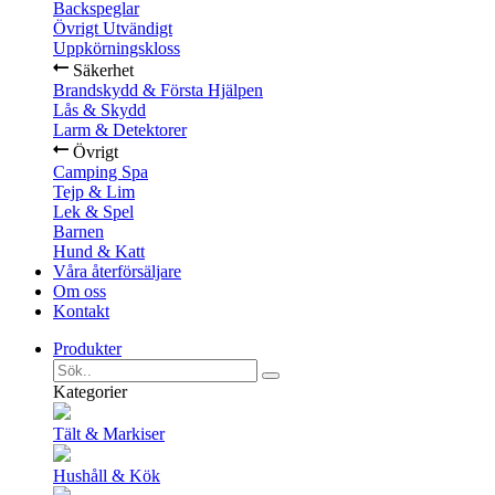
Backspeglar
Övrigt Utvändigt
Uppkörningskloss
Säkerhet
Brandskydd & Första Hjälpen
Lås & Skydd
Larm & Detektorer
Övrigt
Camping Spa
Tejp & Lim
Lek & Spel
Barnen
Hund & Katt
Våra återförsäljare
Om oss
Kontakt
Produkter
Kategorier
Tält & Markiser
Hushåll & Kök