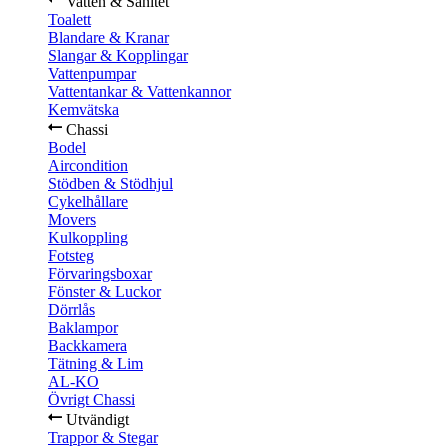
Vatten & Sanitet
Toalett
Blandare & Kranar
Slangar & Kopplingar
Vattenpumpar
Vattentankar & Vattenkannor
Kemvätska
Chassi
Bodel
Aircondition
Stödben & Stödhjul
Cykelhållare
Movers
Kulkoppling
Fotsteg
Förvaringsboxar
Fönster & Luckor
Dörrlås
Baklampor
Backkamera
Tätning & Lim
AL-KO
Övrigt Chassi
Utvändigt
Trappor & Stegar