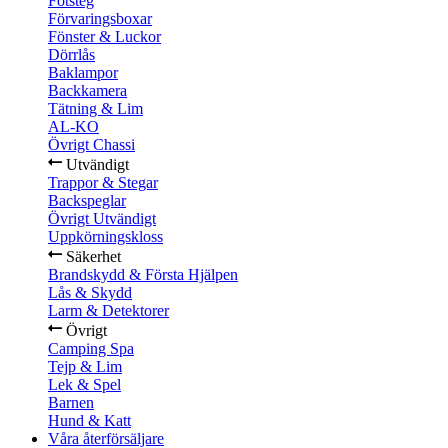
Fotsteg
Förvaringsboxar
Fönster & Luckor
Dörrlås
Baklampor
Backkamera
Tätning & Lim
AL-KO
Övrigt Chassi
Utvändigt
Trappor & Stegar
Backspeglar
Övrigt Utvändigt
Uppkörningskloss
Säkerhet
Brandskydd & Första Hjälpen
Lås & Skydd
Larm & Detektorer
Övrigt
Camping Spa
Tejp & Lim
Lek & Spel
Barnen
Hund & Katt
Våra återförsäljare