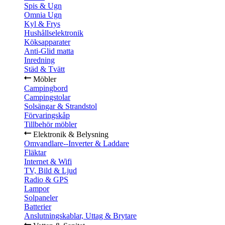
Spis & Ugn
Omnia Ugn
Kyl & Frys
Hushållselektronik
Köksapparater
Anti-Glid matta
Inredning
Städ & Tvätt
Möbler
Campingbord
Campingstolar
Solsängar & Strandstol
Förvaringskåp
Tillbehör möbler
Elektronik & Belysning
Omvandlare--Inverter & Laddare
Fläktar
Internet & Wifi
TV, Bild & Ljud
Radio & GPS
Lampor
Solpaneler
Batterier
Anslutningskablar, Uttag & Brytare