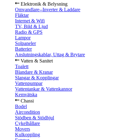
Elektronik & Belysning
Omvandlare--Inverter & Laddare
Fläktar
Internet & Wifi
TV, Bild & Ljud
Radio & GPS
Lampor
Solpaneler
Batterier
Anslutningskablar, Uttag & Brytare
Vatten & Sanitet
Toalett
Blandare & Kranar
Slangar & Kopplingar
Vattenpumpar
Vattentankar & Vattenkannor
Kemvätska
Chassi
Bodel
Aircondition
Stödben & Stödhjul
Cykelhållare
Movers
Kulkoppling