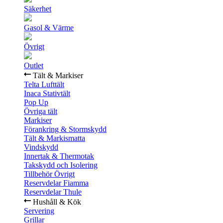
Säkerhet
Gasol & Värme
Övrigt
Outlet
Tält & Markiser
Telta Lufttält
Inaca Stativtält
Pop Up
Övriga tält
Markiser
Förankring & Stormskydd
Tält & Markismatta
Vindskydd
Innertak & Thermotak
Takskydd och Isolering
Tillbehör Övrigt
Reservdelar Fiamma
Reservdelar Thule
Hushåll & Kök
Servering
Grillar