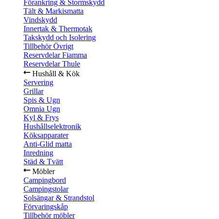
Förankring & Stormskydd
Tält & Markismatta
Vindskydd
Innertak & Thermotak
Takskydd och Isolering
Tillbehör Övrigt
Reservdelar Fiamma
Reservdelar Thule
Hushåll & Kök
Servering
Grillar
Spis & Ugn
Omnia Ugn
Kyl & Frys
Hushållselektronik
Köksapparater
Anti-Glid matta
Inredning
Städ & Tvätt
Möbler
Campingbord
Campingstolar
Solsängar & Strandstol
Förvaringskåp
Tillbehör möbler