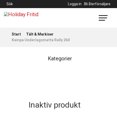
Sök
Logga in
Bli återförsäljare
Start
Tält & Markiser
Kampa Underlagsmatta Rally 260
Kategorier
Inaktiv produkt