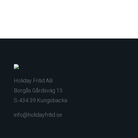
Holiday Fritid AB
Borgås Gårdsväg 15
S-434 39 Kungsbacka
info@holidayfritid.se