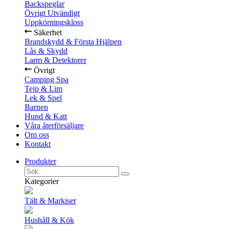
Backspeglar
Övrigt Utvändigt
Uppkörningskloss
Säkerhet
Brandskydd & Första Hjälpen
Lås & Skydd
Larm & Detektorer
Övrigt
Camping Spa
Tejp & Lim
Lek & Spel
Barnen
Hund & Katt
Våra återförsäljare
Om oss
Kontakt
Produkter
Kategorier
Tält & Markiser
Hushåll & Kök