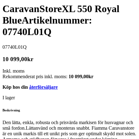
CaravanStoreXL 550 Royal
Blue
Artikelnummer:
07740L01Q
07740L01Q
10 099,00
kr
Inkl. moms
Rekommenderat pris inkl. moms:
10 099,00
kr
Köp hos din
återförsäljare
I lager
Beskrivning
Den lätta, enkla, robusta och prisvärda markisen för husvagnar och
små fordon.Lättanvänd och monteras snabbt. Fiamma Caravanstore
är en unik markis till ett unikt pris som ger optimalt skydd mot solen.