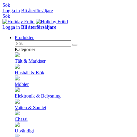
Sök
Logga in
Bli återförsäljare
Sök
Logga in
Bli återförsäljare
Produkter
Kategorier
Tält & Markiser
Hushåll & Kök
Möbler
Elektronik & Belysning
Vatten & Sanitet
Chassi
Utvändigt