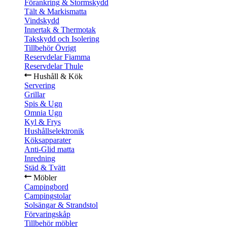
Förankring & Stormskydd
Tält & Markismatta
Vindskydd
Innertak & Thermotak
Takskydd och Isolering
Tillbehör Övrigt
Reservdelar Fiamma
Reservdelar Thule
Hushåll & Kök
Servering
Grillar
Spis & Ugn
Omnia Ugn
Kyl & Frys
Hushållselektronik
Köksapparater
Anti-Glid matta
Inredning
Städ & Tvätt
Möbler
Campingbord
Campingstolar
Solsängar & Strandstol
Förvaringskåp
Tillbehör möbler