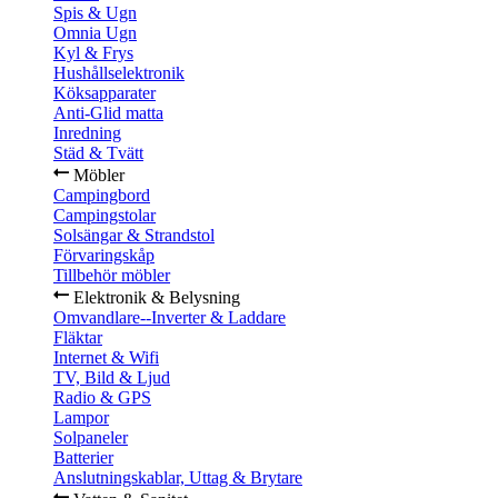
Spis & Ugn
Omnia Ugn
Kyl & Frys
Hushållselektronik
Köksapparater
Anti-Glid matta
Inredning
Städ & Tvätt
Möbler
Campingbord
Campingstolar
Solsängar & Strandstol
Förvaringskåp
Tillbehör möbler
Elektronik & Belysning
Omvandlare--Inverter & Laddare
Fläktar
Internet & Wifi
TV, Bild & Ljud
Radio & GPS
Lampor
Solpaneler
Batterier
Anslutningskablar, Uttag & Brytare