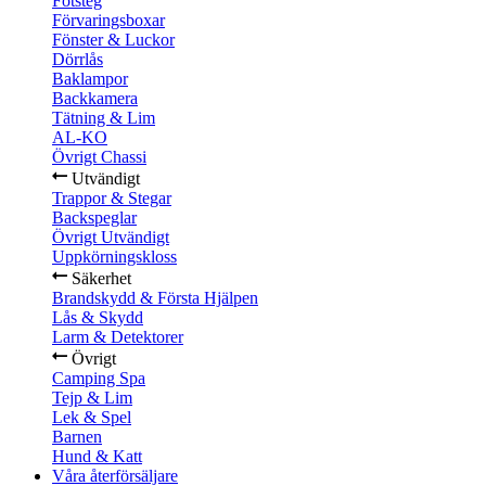
Fotsteg
Förvaringsboxar
Fönster & Luckor
Dörrlås
Baklampor
Backkamera
Tätning & Lim
AL-KO
Övrigt Chassi
Utvändigt
Trappor & Stegar
Backspeglar
Övrigt Utvändigt
Uppkörningskloss
Säkerhet
Brandskydd & Första Hjälpen
Lås & Skydd
Larm & Detektorer
Övrigt
Camping Spa
Tejp & Lim
Lek & Spel
Barnen
Hund & Katt
Våra återförsäljare