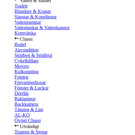
Vatten & Sanitet
Toalett
Blandare & Kranar
Slangar & Kopplingar
Vattenpumpar
Vattentankar & Vattenkannor
Kemvätska
Chassi
Bodel
Aircondition
Stödben & Stödhjul
Cykelhållare
Movers
Kulkoppling
Fotsteg
Förvaringsboxar
Fönster & Luckor
Dörrlås
Baklampor
Backkamera
Tätning & Lim
AL-KO
Övrigt Chassi
Utvändigt
Trappor & Stegar