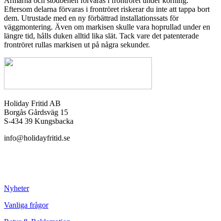
Armarna och stödbenen förvaras i frontröret under körning.
Eftersom delarna förvaras i frontröret riskerar du inte att tappa bort
dem. Utrustade med en ny förbättrad installationssats för
väggmontering. Även om markisen skulle vara hoprullad under en
längre tid, hålls duken alltid lika slät. Tack vare det patenterade
frontröret rullas markisen ut på några sekunder.
Holiday Fritid AB
Borgås Gårdsväg 15
S-434 39 Kungsbacka
info@holidayfritid.se
Nyheter
Vanliga frågor