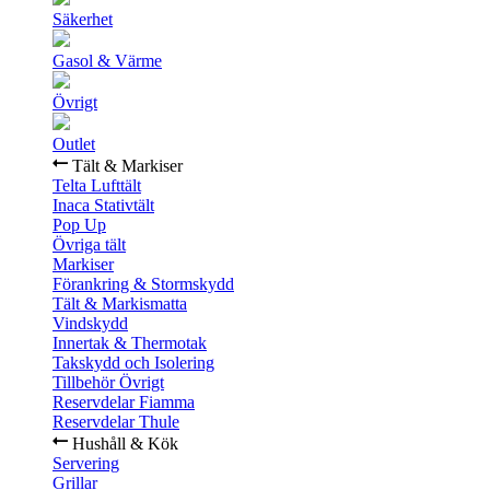
Säkerhet
Gasol & Värme
Övrigt
Outlet
Tält & Markiser
Telta Lufttält
Inaca Stativtält
Pop Up
Övriga tält
Markiser
Förankring & Stormskydd
Tält & Markismatta
Vindskydd
Innertak & Thermotak
Takskydd och Isolering
Tillbehör Övrigt
Reservdelar Fiamma
Reservdelar Thule
Hushåll & Kök
Servering
Grillar