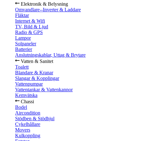
Elektronik & Belysning
Omvandlare--Inverter & Laddare
Fläktar
Internet & Wifi
TV, Bild & Ljud
Radio & GPS
Lampor
Solpaneler
Batterier
Anslutningskablar, Uttag & Brytare
Vatten & Sanitet
Toalett
Blandare & Kranar
Slangar & Kopplingar
Vattenpumpar
Vattentankar & Vattenkannor
Kemvätska
Chassi
Bodel
Aircondition
Stödben & Stödhjul
Cykelhållare
Movers
Kulkoppling