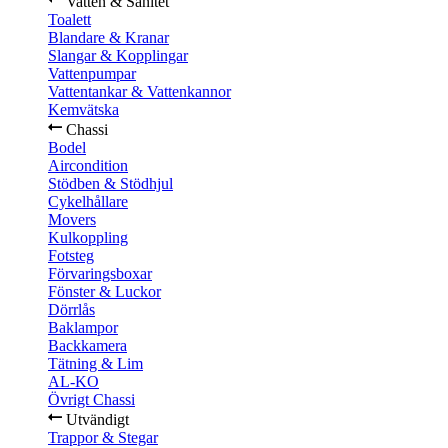
Vatten & Sanitet
Toalett
Blandare & Kranar
Slangar & Kopplingar
Vattenpumpar
Vattentankar & Vattenkannor
Kemvätska
Chassi
Bodel
Aircondition
Stödben & Stödhjul
Cykelhållare
Movers
Kulkoppling
Fotsteg
Förvaringsboxar
Fönster & Luckor
Dörrlås
Baklampor
Backkamera
Tätning & Lim
AL-KO
Övrigt Chassi
Utvändigt
Trappor & Stegar