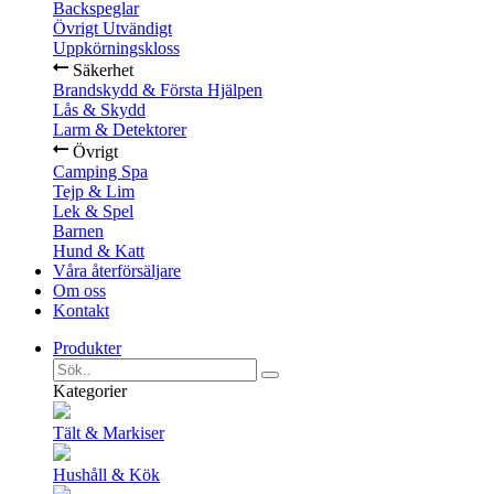
Backspeglar
Övrigt Utvändigt
Uppkörningskloss
Säkerhet
Brandskydd & Första Hjälpen
Lås & Skydd
Larm & Detektorer
Övrigt
Camping Spa
Tejp & Lim
Lek & Spel
Barnen
Hund & Katt
Våra återförsäljare
Om oss
Kontakt
Produkter
Kategorier
Tält & Markiser
Hushåll & Kök