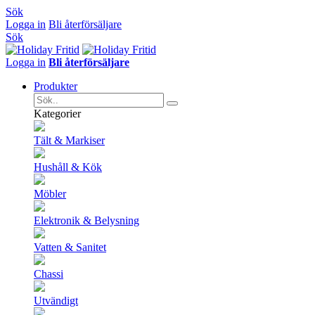
Sök
Logga in
Bli återförsäljare
Sök
Logga in
Bli återförsäljare
Produkter
Kategorier
Tält & Markiser
Hushåll & Kök
Möbler
Elektronik & Belysning
Vatten & Sanitet
Chassi
Utvändigt