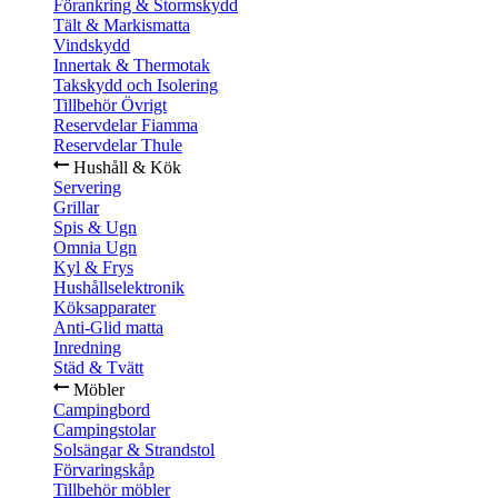
Förankring & Stormskydd
Tält & Markismatta
Vindskydd
Innertak & Thermotak
Takskydd och Isolering
Tillbehör Övrigt
Reservdelar Fiamma
Reservdelar Thule
Hushåll & Kök
Servering
Grillar
Spis & Ugn
Omnia Ugn
Kyl & Frys
Hushållselektronik
Köksapparater
Anti-Glid matta
Inredning
Städ & Tvätt
Möbler
Campingbord
Campingstolar
Solsängar & Strandstol
Förvaringskåp
Tillbehör möbler