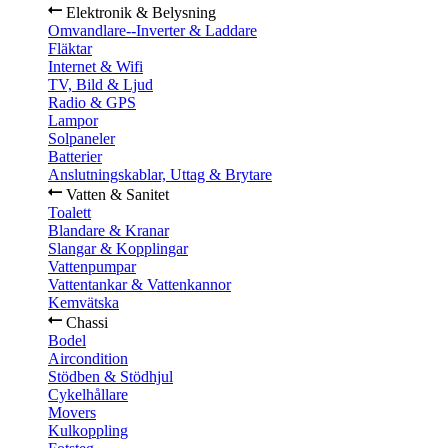
Elektronik & Belysning
Omvandlare--Inverter & Laddare
Fläktar
Internet & Wifi
TV, Bild & Ljud
Radio & GPS
Lampor
Solpaneler
Batterier
Anslutningskablar, Uttag & Brytare
Vatten & Sanitet
Toalett
Blandare & Kranar
Slangar & Kopplingar
Vattenpumpar
Vattentankar & Vattenkannor
Kemvätska
Chassi
Bodel
Aircondition
Stödben & Stödhjul
Cykelhållare
Movers
Kulkoppling