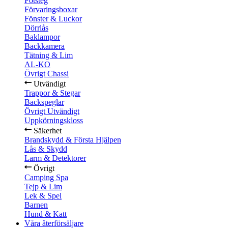
Fotsteg
Förvaringsboxar
Fönster & Luckor
Dörrlås
Baklampor
Backkamera
Tätning & Lim
AL-KO
Övrigt Chassi
Utvändigt
Trappor & Stegar
Backspeglar
Övrigt Utvändigt
Uppkörningskloss
Säkerhet
Brandskydd & Första Hjälpen
Lås & Skydd
Larm & Detektorer
Övrigt
Camping Spa
Tejp & Lim
Lek & Spel
Barnen
Hund & Katt
Våra återförsäljare