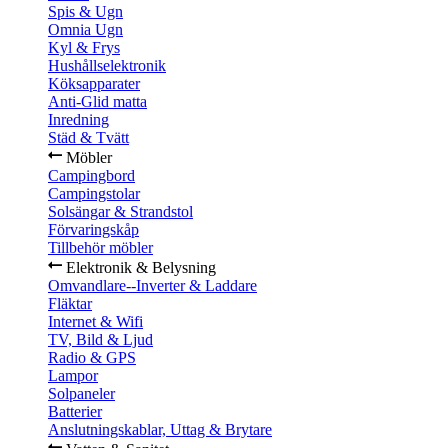
Spis & Ugn
Omnia Ugn
Kyl & Frys
Hushållselektronik
Köksapparater
Anti-Glid matta
Inredning
Städ & Tvätt
Möbler
Campingbord
Campingstolar
Solsängar & Strandstol
Förvaringskåp
Tillbehör möbler
Elektronik & Belysning
Omvandlare--Inverter & Laddare
Fläktar
Internet & Wifi
TV, Bild & Ljud
Radio & GPS
Lampor
Solpaneler
Batterier
Anslutningskablar, Uttag & Brytare