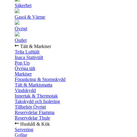
Säkerhet
Gasol & Värme
Övrigt
Outlet
Tält & Markiser
Telta Lufttält
Inaca Stativtält
Pop Up
Övriga tält
Markiser
Förankring & Stormskydd
Tält & Markismatta
Vindskydd
Innertak & Thermotak
Takskydd och Isolering
Tillbehör Övrigt
Reservdelar Fiamma
Reservdelar Thule
Hushåll & Kök
Servering
Grillar