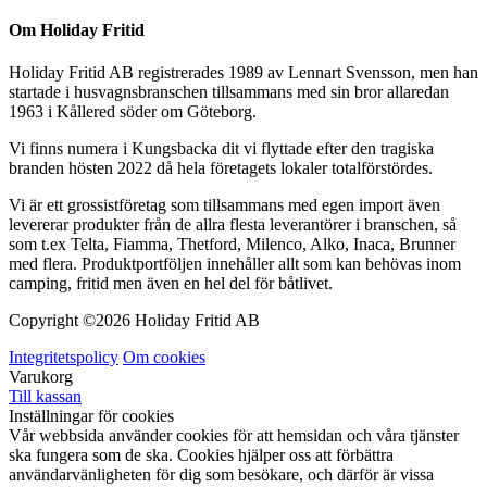
Om Holiday Fritid
Holiday Fritid AB registrerades 1989 av Lennart Svensson, men han
startade i husvagnsbranschen tillsammans med sin bror allaredan
1963 i Kållered söder om Göteborg.
Vi finns numera i Kungsbacka dit vi flyttade efter den tragiska
branden hösten 2022 då hela företagets lokaler totalförstördes.
Vi är ett grossistföretag som tillsammans med egen import även
levererar produkter från de allra flesta leverantörer i branschen, så
som t.ex Telta, Fiamma, Thetford, Milenco, Alko, Inaca, Brunner
med flera. Produktportföljen innehåller allt som kan behövas inom
camping, fritid men även en hel del för båtlivet.
Copyright ©
2026 Holiday Fritid AB
Integritetspolicy
Om cookies
Varukorg
Till kassan
Inställningar för cookies
Vår webbsida använder cookies för att hemsidan och våra tjänster
ska fungera som de ska. Cookies hjälper oss att förbättra
användarvänligheten för dig som besökare, och därför är vissa