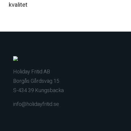
kvalitet
Holiday Fritid AB
Borgås Gårdsväg 15
S-434 39 Kungsbacka
info@holidayfritid.se