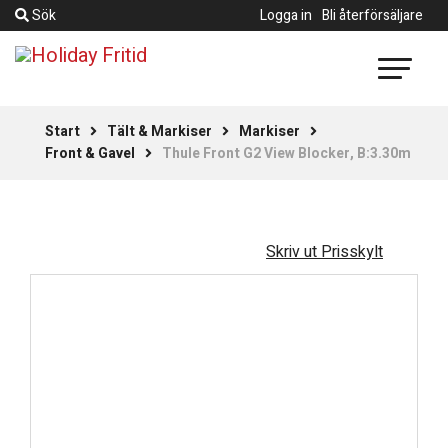
Sök
Logga in
Bli återförsäljare
Start
Tält & Markiser
Markiser
Front & Gavel
Thule Front G2 View Blocker, B:3.30m
Skriv ut Prisskylt