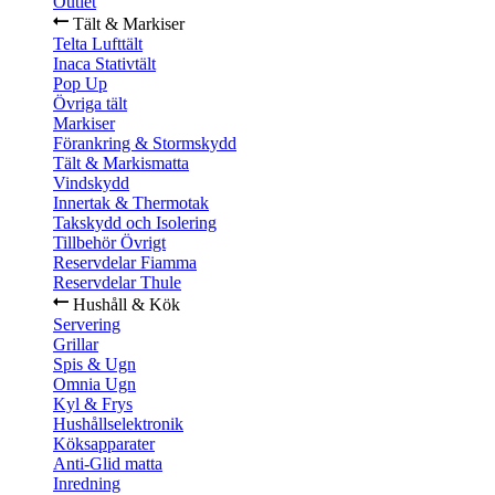
Outlet
Tält & Markiser
Telta Lufttält
Inaca Stativtält
Pop Up
Övriga tält
Markiser
Förankring & Stormskydd
Tält & Markismatta
Vindskydd
Innertak & Thermotak
Takskydd och Isolering
Tillbehör Övrigt
Reservdelar Fiamma
Reservdelar Thule
Hushåll & Kök
Servering
Grillar
Spis & Ugn
Omnia Ugn
Kyl & Frys
Hushållselektronik
Köksapparater
Anti-Glid matta
Inredning