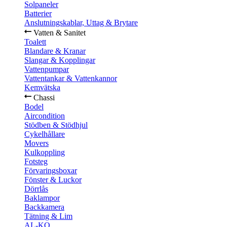
Solpaneler
Batterier
Anslutningskablar, Uttag & Brytare
Vatten & Sanitet
Toalett
Blandare & Kranar
Slangar & Kopplingar
Vattenpumpar
Vattentankar & Vattenkannor
Kemvätska
Chassi
Bodel
Aircondition
Stödben & Stödhjul
Cykelhållare
Movers
Kulkoppling
Fotsteg
Förvaringsboxar
Fönster & Luckor
Dörrlås
Baklampor
Backkamera
Tätning & Lim
AL-KO