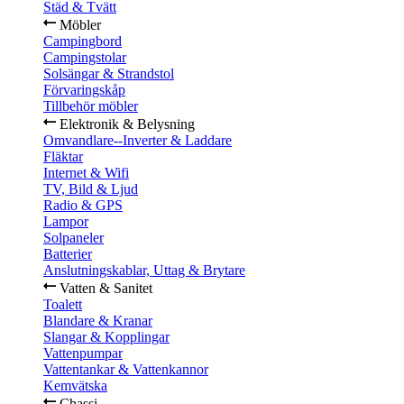
Städ & Tvätt
Möbler
Campingbord
Campingstolar
Solsängar & Strandstol
Förvaringskåp
Tillbehör möbler
Elektronik & Belysning
Omvandlare--Inverter & Laddare
Fläktar
Internet & Wifi
TV, Bild & Ljud
Radio & GPS
Lampor
Solpaneler
Batterier
Anslutningskablar, Uttag & Brytare
Vatten & Sanitet
Toalett
Blandare & Kranar
Slangar & Kopplingar
Vattenpumpar
Vattentankar & Vattenkannor
Kemvätska
Chassi