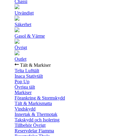
Chassi
Utvändigt
Säkerhet
Gasol & Värme
Övrigt
Outlet
Tält & Markiser
Telta Lufttält
Inaca Stativtält
Pop Up
Övriga tält
Markiser
Förankring & Stormskydd
Tält & Markismatta
Vindskydd
Innertak & Thermotak
Takskydd och Isolering
Tillbehör Övrigt
Reservdelar Fiamma