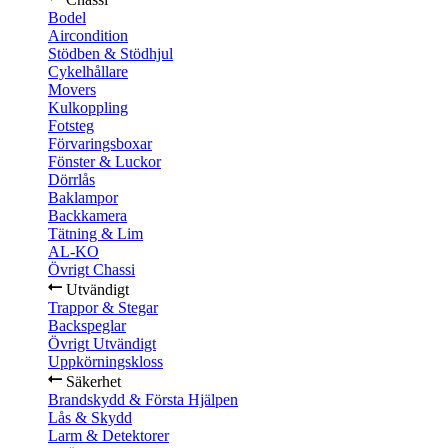
Bodel
Aircondition
Stödben & Stödhjul
Cykelhållare
Movers
Kulkoppling
Fotsteg
Förvaringsboxar
Fönster & Luckor
Dörrlås
Baklampor
Backkamera
Tätning & Lim
AL-KO
Övrigt Chassi
Utvändigt
Trappor & Stegar
Backspeglar
Övrigt Utvändigt
Uppkörningskloss
Säkerhet
Brandskydd & Första Hjälpen
Lås & Skydd
Larm & Detektorer