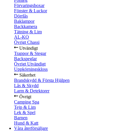
Fotsteg
Förvaringsboxar
Fönster & Luckor
Dörrlås
Baklampor
Backkamera
Tätning & Lim
AL-KO
Övrigt Chassi
Utvändigt
Trappor & Stegar
Backspeglar
Övrigt Utvändigt
Uppkörningskloss
Säkerhet
Brandskydd & Första Hjälpen
Lås & Skydd
Larm & Detektorer
Övrigt
Camping Spa
Tejp & Lim
Lek & Spel
Barnen
Hund & Katt
Våra återförsäljare