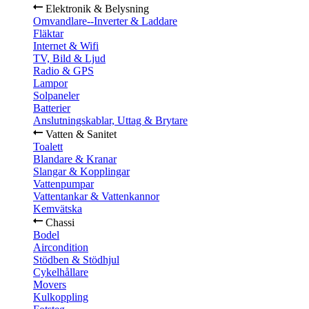
Elektronik & Belysning
Omvandlare--Inverter & Laddare
Fläktar
Internet & Wifi
TV, Bild & Ljud
Radio & GPS
Lampor
Solpaneler
Batterier
Anslutningskablar, Uttag & Brytare
Vatten & Sanitet
Toalett
Blandare & Kranar
Slangar & Kopplingar
Vattenpumpar
Vattentankar & Vattenkannor
Kemvätska
Chassi
Bodel
Aircondition
Stödben & Stödhjul
Cykelhållare
Movers
Kulkoppling