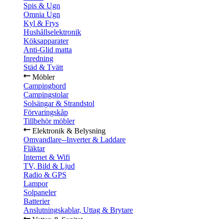
Spis & Ugn
Omnia Ugn
Kyl & Frys
Hushållselektronik
Köksapparater
Anti-Glid matta
Inredning
Städ & Tvätt
Möbler
Campingbord
Campingstolar
Solsängar & Strandstol
Förvaringskåp
Tillbehör möbler
Elektronik & Belysning
Omvandlare--Inverter & Laddare
Fläktar
Internet & Wifi
TV, Bild & Ljud
Radio & GPS
Lampor
Solpaneler
Batterier
Anslutningskablar, Uttag & Brytare