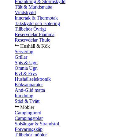
Förankring & Stormskydd
Tält & Markismatta
Vindskydd
Innertak & Thermotak
Takskydd och Isolering
Tillbehör Övrigt
Reservdelar Fiamma
Reservdelar Thule
Hushåll & Kök
Servering
Grillar
Spis & Ugn
Omnia Ugn
Kyl & Frys
Hushållselektronik
Köksapparater
Anti-Glid matta
Inredning
Städ & Tvätt
Möbler
Campingbord
Campingstolar
Solsängar & Strandstol
Förvaringskåp
Tillbehör möbler