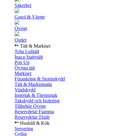
Säkerhet
Gasol & Värme
Övrigt
Outlet
Tält & Markiser
Telta Lufttält
Inaca Stativtält
Pop Up
Övriga tält
Markiser
Förankring & Stormskydd
Tält & Markismatta
Vindskydd
Innertak & Thermotak
Takskydd och Isolering
Tillbehör Övrigt
Reservdelar Fiamma
Reservdelar Thule
Hushåll & Kök
Servering
Grillar