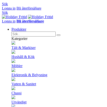
Sök
Logga in
Bli återförsäljare
Sök
Logga in
Bli återförsäljare
Produkter
Kategorier
Tält & Markiser
Hushåll & Kök
Möbler
Elektronik & Belysning
Vatten & Sanitet
Chassi
Utvändigt