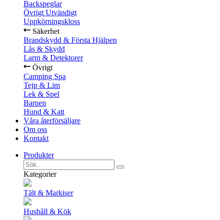
Backspeglar
Övrigt Utvändigt
Uppkörningskloss
Säkerhet
Brandskydd & Första Hjälpen
Lås & Skydd
Larm & Detektorer
Övrigt
Camping Spa
Tejp & Lim
Lek & Spel
Barnen
Hund & Katt
Våra återförsäljare
Om oss
Kontakt
Produkter
Kategorier
Tält & Markiser
Hushåll & Kök