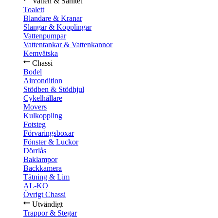
Vatten & Sanitet
Toalett
Blandare & Kranar
Slangar & Kopplingar
Vattenpumpar
Vattentankar & Vattenkannor
Kemvätska
Chassi
Bodel
Aircondition
Stödben & Stödhjul
Cykelhållare
Movers
Kulkoppling
Fotsteg
Förvaringsboxar
Fönster & Luckor
Dörrlås
Baklampor
Backkamera
Tätning & Lim
AL-KO
Övrigt Chassi
Utvändigt
Trappor & Stegar